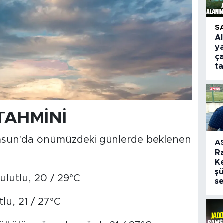
S
A
y
ça
t
TAHMİNİ
Samsun'da önümüzdeki günlerde beklenen
A
R
Ke
şü
lutlu, 20 / 29°C
se
lu, 21 / 27°C