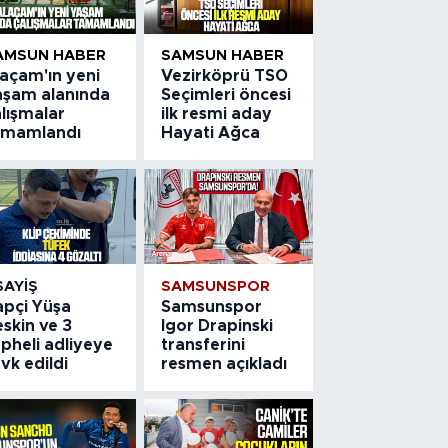
AMSUN HABER
SAMSUN HABER
laçam'ın yeni
Vezirköprü TSO
aşam alanında
Seçimleri öncesi
lışmalar
ilk resmi aday
amamlandı
Hayati Ağca
SAYIŞ
SAMSUNSPOR
apçi Yüşa
Samsunspor
skin ve 3
Igor Drapinski
pheli adliyeye
transferini
vk edildi
resmen açıkladı