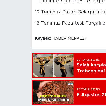
11 Temmuz Cumartesi: Gök gürül
12 Temmuz Pazar: Gök gürültülü
13 Temmuz Pazartesi: Parçalı b
Kaynak:
HABER MERKEZİ
EDITÖRÜN SEÇTIĞI
Salah karşıl
Trabzon'da!
EDITÖRÜN SEÇTIĞI
6 Ağustos 202