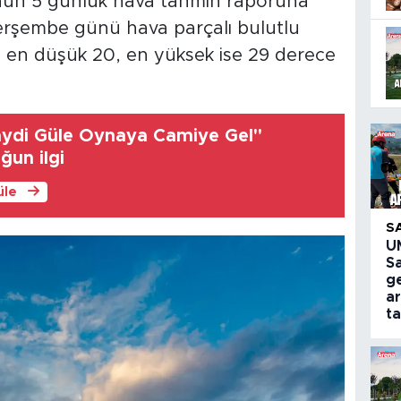
nün 5 günlük hava tahmin raporuna
rşembe günü hava parçalı bulutlu
ın en düşük 20, en yüksek ise 29 derece
aydi Güle Oynaya Camiye Gel"
ğun ilgi
üle
S
U
S
g
a
ta