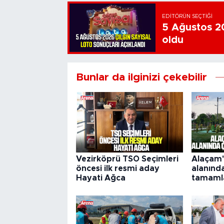
EDITÖRÜN SEÇTIĞI
5 Ağustos 20
oldu
Bunlar da ilginizi çekebilir
Vezirköprü TSO Seçimleri
Alaçam'
öncesi ilk resmi aday
alanınd
Hayati Ağca
tamaml