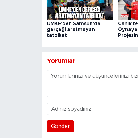
UMKE'den Samsun'da
Canik't
gerçeği aratmayan
Oynaya 
tatbikat
Projesin
Yorumlar
Gönder