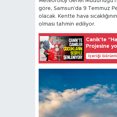
Meteoroloji Genel Müdürlüğü'
göre, Samsun'da 9 Temmuz Pe
olacak. Kentte hava sıcaklığın
olması tahmin ediliyor.
Canik'te "H
Projesine yo
İçeriği Görünt