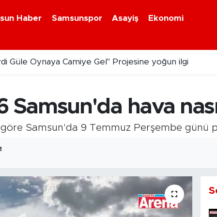
sun Haber
Samsunspor
Asayiş
Ekonomi
ydi Güle Oynaya Camiye Gel" Projesine yoğun ilgi
Samsun'da hava nasıl
e göre Samsun'da 9 Temmuz Perşembe günü parç
1
S