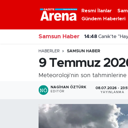
Resmi İlanlar
Sam
Gündem Haberleri
Nöbetçi Eczaneler
Samsun Haber
Hava Durumu
14:48
Canik'te "Ha
Samsun Namaz Vakitleri
HABERLER
SAMSUN HABER
9 Temmuz 2026 
Trafik Durumu
Meteoroloji'nin son tahminlerin
Süper Lig Puan Durumu ve Fikstür
NAGIHAN ÖZTÜRK
08.07.2026 - 23:5
EDITÖR
YAYINLANMA
Tüm Manşetler
Son Dakika Haberleri
Haber Arşivi