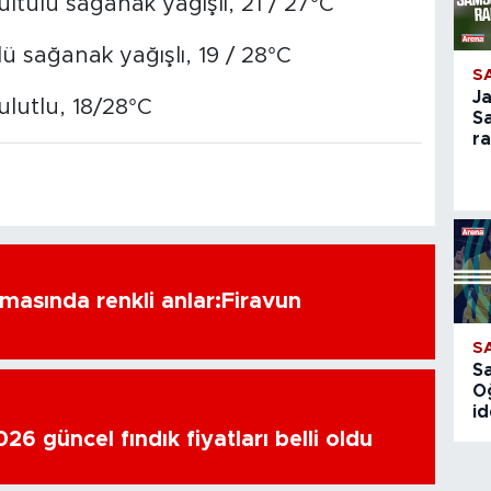
tülü sağanak yağışlı, 21 / 27°C
 sağanak yağışlı, 19 / 28°C
S
J
ulutlu, 18/28°C
S
r
amasında renkli anlar:Firavun
S
S
O
id
6 güncel fındık fiyatları belli oldu