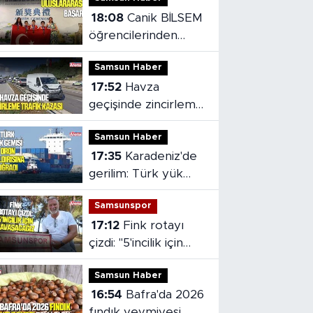
18:08
Canik BİLSEM
öğrencilerinden
Vietnam'da madalya
Samsun Haber
başarısı
17:52
Havza
geçişinde zincirleme
trafik kazası: 2 kişi
Samsun Haber
yaralandı
17:35
Karadeniz'de
gerilim: Türk yük
gemisi dron
Samsunspor
saldırısına uğradı
17:12
Fink rotayı
çizdi: "5'incilik için
savaşacağız
Samsun Haber
16:54
Bafra'da 2026
fındık yevmiyesi