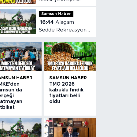
belli oldu
Samsun Haber
16:44
Alaçam
Sedde Rekreasyon
alanı hizmete
açılıyor
AMSUN HABER
SAMSUN HABER
MKE'den
TMO 2026
amsun'da
kabuklu fındık
erçeği
fiyatları belli
ratmayan
oldu
tbikat