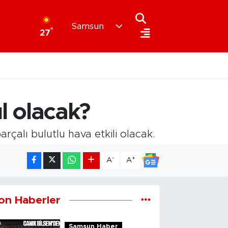
Samsun
°
27
 olacak?
alı bulutlu hava etkili olacak.
-
+
A
A
on Haberler
Samsun Haber