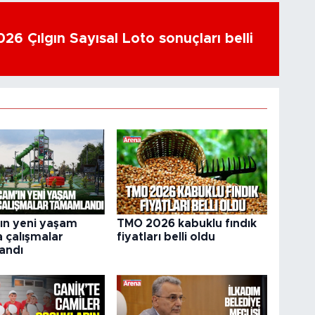
26 Çılgın Sayısal Loto sonuçları belli
ın yeni yaşam
TMO 2026 kabuklu fındık
a çalışmalar
fiyatları belli oldu
andı