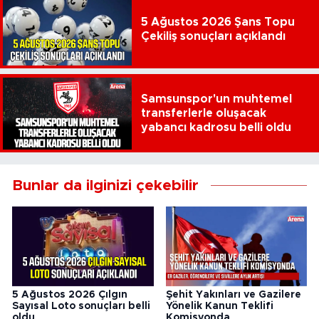
5 Ağustos 2026 Şans Topu
Çekiliş sonuçları açıklandı
Samsunspor'un muhtemel
transferlerle oluşacak
yabancı kadrosu belli oldu
Bunlar da ilginizi çekebilir
5 Ağustos 2026 Çılgın
Şehit Yakınları ve Gazilere
Sayısal Loto sonuçları belli
Yönelik Kanun Teklifi
oldu
Komisyonda