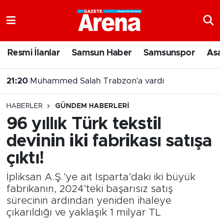
Nöbetçi Eczaneler
Resmi İlanlar
Samsun Haber
Samsunspor
As
Hava Durumu
21:20
Muhammed Salah Trabzon'a vardı
Samsun Namaz Vakitleri
20:43
Şehit Yakınları ve Gazilere Yönelik Kanun Teklifi Komisyonda
HABERLER
GÜNDEM HABERLERI
Trafik Durumu
96 yıllık Türk tekstil
devinin iki fabrikası satışa
Süper Lig Puan Durumu ve Fikstür
çıktı!
Tüm Manşetler
İpliksan A.Ş.’ye ait Isparta’daki iki büyük
Son Dakika Haberleri
fabrikanın, 2024’teki başarısız satış
sürecinin ardından yeniden ihaleye
çıkarıldığı ve yaklaşık 1 milyar TL
Haber Arşivi