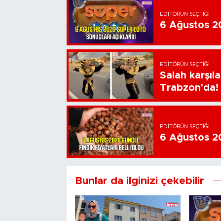
EDITÖRÜN SEÇTIĞI
6 Ağustos 20
EDITÖRÜN SEÇTIĞI
Salah karşıl
Trabzon'da!
EDITÖRÜN SEÇTIĞI
6 Ağustos 202
Bunlar da ilginizi çekebilir