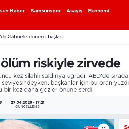
sun Haber
Samsunspor
Asayiş
Ekonomi
da Gabriele dönemi başladı
ölüm riskiyle zirvede
ncü kez silahlı saldırıya uğradı. ABD'de sırad
seviyesindeyken, başkanlar için bu oran yüzd
nu bir kez daha gözler önüne serdi.
8
27.04.2026 - 17:21
GÜNCELLEME
S