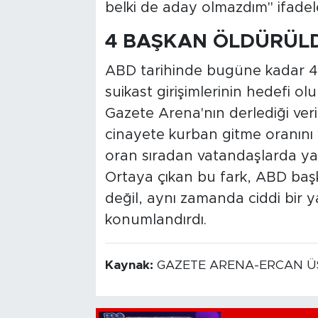
belki de aday olmazdım" ifadele
4 BAŞKAN ÖLDÜRÜL
ABD tarihinde bugüne kadar 46
suikast girişimlerinin hedefi ol
Gazete Arena'nın derlediği veri
cinayete kurban gitme oranını 
oran sıradan vatandaşlarda yal
Ortaya çıkan bu fark, ABD başka
değil, aynı zamanda ciddi bir y
konumlandırdı.
Kaynak:
GAZETE ARENA-ERCAN Ü