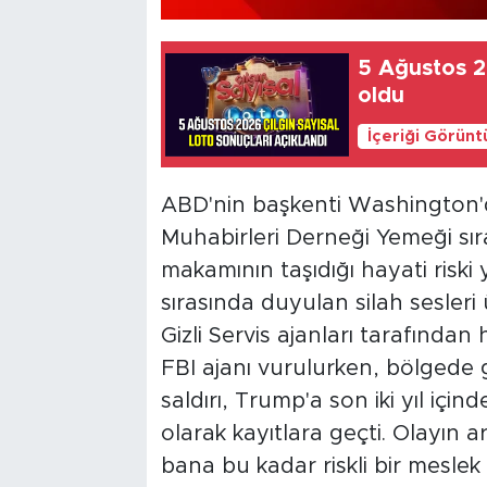
5 Ağustos 20
oldu
İçeriği Görünt
ABD'nin başkenti Washington
Muhabirleri Derneği Yemeği sıra
makamının taşıdığı hayati risk
sırasında duyulan silah sesler
Gizli Servis ajanları tarafından 
FBI ajanı vurulurken, bölgede g
saldırı, Trump'a son iki yıl içi
olarak kayıtlara geçti. Olayın
bana bu kadar riskli bir mesle