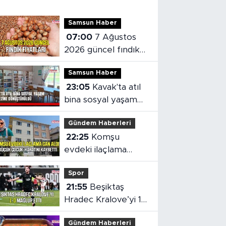
Samsun Haber
07:00
7 Ağustos
2026 güncel fındık
fiyatları
Samsun Haber
23:05
Kavak'ta atıl
bina sosyal yaşam
merkezine
Gündem Haberleri
dönüştürüldü
22:25
Komşu
evdeki ilaçlama
küçük çocuğun
Spor
ölümüne neden oldu
21:55
Beşiktaş
Hradec Kralove’yi 1-
0 mağlup etti
Gündem Haberleri