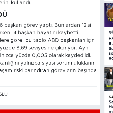
rini kullandı.
DÜ
 başkan görev yaptı. Bunlardan 12'si
urken, 4 başkan hayatını kaybetti.
G
H
lere göre, bu tablo ABD başkanları için
6
yüzde 8,69 seviyesine çıkarıyor. Aynı
S
so
nızca yüzde 0,005 olarak kaydedildi.
aç
nlığını yalnızca siyasi sorumlulukların
aşam riski barındıran görevlerin başında
SLÜ
S
S
Ha
ma