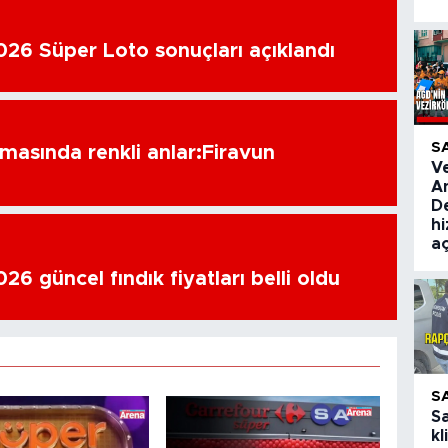
26 Süper Loto sonuçları açıklandı
S
amasında renkli anlar:Firavun
V
A
De
hi
aç
6 güncel fındık fiyatları belli oldu
S
S
kl