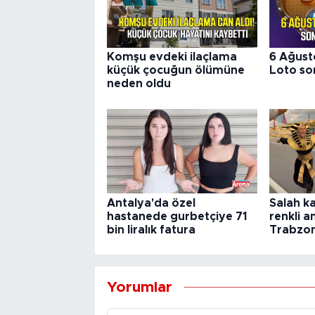
Komşu evdeki ilaçlama
6 Ağust
küçük çocuğun ölümüne
Loto son
neden oldu
Antalya'da özel
Salah k
hastanede gurbetçiye 71
renkli a
bin liralık fatura
Trabzon
Yorumlar