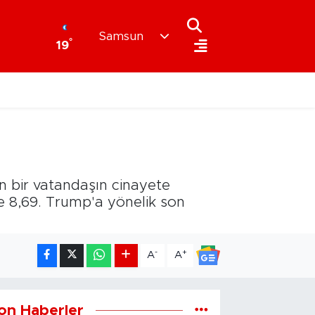
Samsun
°
19
an bir vatandaşın cinayete
e 8,69. Trump'a yönelik son
-
+
A
A
on Haberler