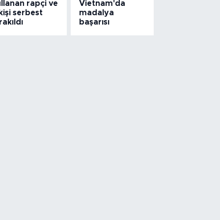
llanan rapçi ve
Vietnam'da
kişi serbest
madalya
rakıldı
başarısı