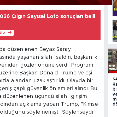
26 Çılgın Sayısal Loto sonuçları belli
üle
'da düzenlenen Beyaz Saray
sında yaşanan silahlı saldırı, başkanlık
i yeniden gözler önüne serdi. Program
i üzerine Başkan Donald Trump ve eşi,
S
hızla alandan uzaklaştırıldı. Olayda bir
Ka
eniş çaplı güvenlik önlemleri alındı. Bu
bi
y
nde düzenlenen üçüncü silahlı girişim
m
 ardından açıklama yapan Trump, "Kimse
d
k olduğunu söylememişti. Söylenseydi