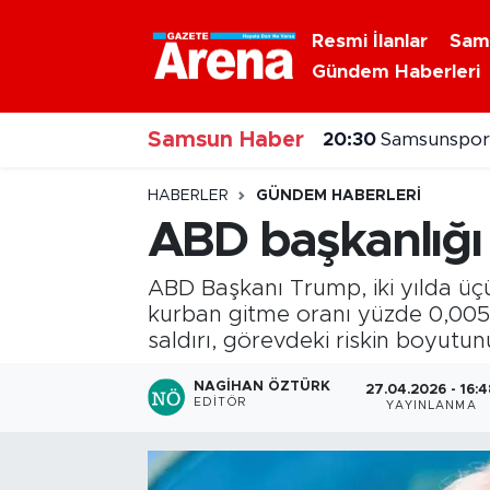
Resmi İlanlar
Sam
Gündem Haberleri
Nöbetçi Eczaneler
Samsun Haber
Hava Durumu
20:30
Samsunspor'
Samsun Namaz Vakitleri
HABERLER
GÜNDEM HABERLERI
ABD başkanlığı 
Trafik Durumu
ABD Başkanı Trump, iki yılda üçü
Süper Lig Puan Durumu ve Fikstür
kurban gitme oranı yüzde 0,005 
saldırı, görevdeki riskin boyutu
Tüm Manşetler
NAGIHAN ÖZTÜRK
27.04.2026 - 16:4
EDITÖR
YAYINLANMA
Son Dakika Haberleri
Haber Arşivi