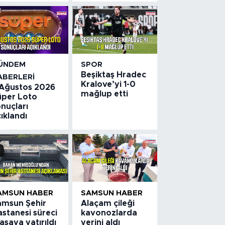
ÜNDEM
SPOR
Beşiktaş Hradec
ABERLERI
Kralove’yi 1-0
 Ağustos 2026
mağlup etti
üper Loto
nuçları
ıklandı
AMSUN HABER
SAMSUN HABER
amsun Şehir
Alaçam çileği
stanesi süreci
kavonozlarda
saya yatırıldı
yerini aldı