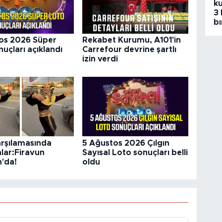
ku
3 
bı
os 2026 Süper
Rekabet Kurumu, A101'in
uçları açıklandı
Carrefour devrine şartlı
izin verdi
arşılamasında
5 Ağustos 2026 Çılgın
nlar:Firavun
Sayısal Loto sonuçları belli
'da!
oldu