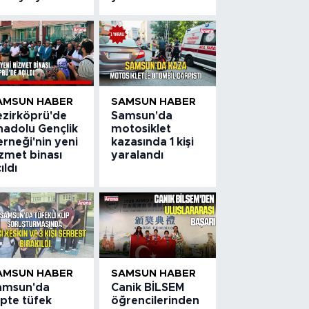
AMSUN HABER
SAMSUN HABER
ezirköprü'de
Samsun'da
nadolu Gençlik
motosiklet
rneği'nin yeni
kazasında 1 kişi
zmet binası
yaralandı
ıldı
AMSUN HABER
SAMSUN HABER
amsun'da
Canik BİLSEM
ipte tüfek
öğrencilerinden