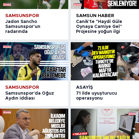
SAMSUNSPOR
SAMSUN HABER
Jadon Sancho
Canik'te "Haydi Güle
Samsunspor'un
Oynaya Camiye Gel"
radarında
Projesine yoğun ilgi
SAMSUNSPOR
ASAYIŞ
Samsunspor'da Oğuz
71 ilde uyuşturucu
Aydın iddiası
operasyonu