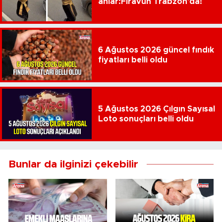
anlar:Firavun Trabzon'da!
6 Ağustos 2026 güncel fındık
fiyatları belli oldu
5 Ağustos 2026 Çılgın Sayısal
Loto sonuçları belli oldu
Bunlar da ilginizi çekebilir