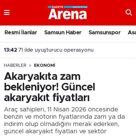
Nöbetçi Eczaneler
Resmi İlanlar
Samsun Haber
Samsunspor
As
Hava Durumu
13:42
71 ilde uyuşturucu operasyonu
Samsun Namaz Vakitleri
HABERLER
EKONOMI
Trafik Durumu
Akaryakıta zam
bekleniyor! Güncel
Süper Lig Puan Durumu ve Fikstür
akaryakıt fiyatları
Tüm Manşetler
Araç sahipleri, 11 Nisan 2026 öncesinde
Son Dakika Haberleri
benzin ve motorin fiyatlarında zam ya da
indirim olup olmadığını merak ederken,
güncel akaryakıt fiyatları ve sektör
Haber Arşivi