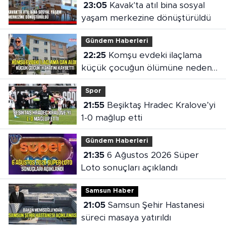
23:05
Kavak'ta atıl bina sosyal
yaşam merkezine dönüştürüldü
Gündem Haberleri
22:25
Komşu evdeki ilaçlama
küçük çocuğun ölümüne neden
oldu
Spor
21:55
Beşiktaş Hradec Kralove’yi
1-0 mağlup etti
Gündem Haberleri
21:35
6 Ağustos 2026 Süper
Loto sonuçları açıklandı
Samsun Haber
21:05
Samsun Şehir Hastanesi
süreci masaya yatırıldı