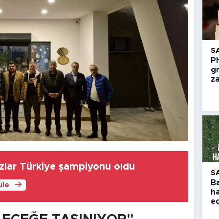
S
Ph
g
z
zlar Türkiye şampiyonu oldu
S
B
üle
h
e