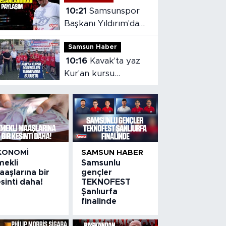
10:21
Samsunspor
Başkanı Yıldırım'dan
heyecanlandıran
Samsun Haber
paylaşım
10:16
Kavak'ta yaz
Kur'an kursu
öğrencileri
turnuvada buluştu
KONOMI
SAMSUN HABER
mekli
Samsunlu
aşlarına bir
gençler
sinti daha!
TEKNOFEST
Şanlıurfa
finalinde