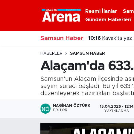
Resmi İlanlar
Sam
Gündem Haberleri
Nöbetçi Eczaneler
Samsun Haber
Hava Durumu
10:16
Kavak'ta yaz 
Samsun Namaz Vakitleri
HABERLER
SAMSUN HABER
Alaçam'da 633. 
Trafik Durumu
Samsun'un Alaçam ilçesinde asırla
Süper Lig Puan Durumu ve Fikstür
sayım süreci başladı. Bu yıl 633
düzenleyerek hazırlıkları başlattı
Tüm Manşetler
NAGIHAN ÖZTÜRK
15.04.2026 - 12:14
EDITÖR
YAYINLANMA
Son Dakika Haberleri
Haber Arşivi