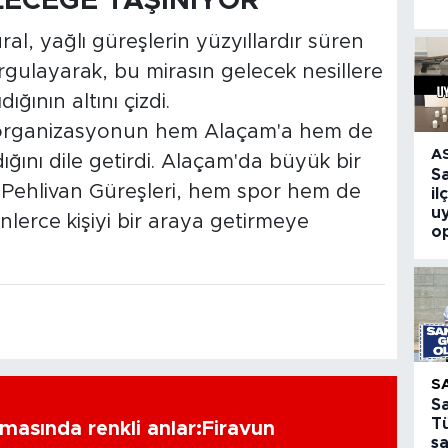
ECEĞE TAŞINIYOR"
, yağlı güreşlerin yüzyıllardır süren
gulayarak, bu mirasın gelecek nesillere
ğının altını çizdi.
 organizasyonun hem Alaçam'a hem de
A
ğını dile getirdi. Alaçam'da büyük bir
S
 Pehlivan Güreşleri, hem spor hem de
il
u
nlerce kişiyi bir araya getirmeye
o
S
S
T
amasında renkli anlar:Firavun
ş