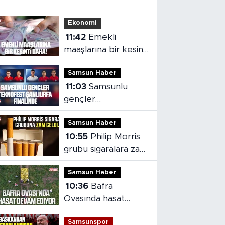
Ekonomi
11:42
Emekli
maaşlarına bir kesinti
daha!
Samsun Haber
11:03
Samsunlu
gençler
TEKNOFEST
Samsun Haber
Şanlıurfa finalinde
10:55
Philip Morris
grubu sigaralara zam
geldi
Samsun Haber
10:36
Bafra
Ovasında hasat
devam ediyor
Samsunspor