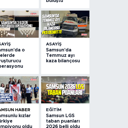
buluştu
SAYIŞ
ASAYIŞ
amsun'da o
Samsun'da
çelerde
Temmuz ayı
yuşturucu
kaza bilançosu
perasyonu
AMSUN HABER
EĞITIM
amsunlu kızlar
Samsun LGS
ürkiye
taban puanları
ampiyonu oldu
2026 belli oldu