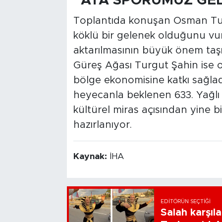
"ATA SPORUMUZ GEL
Toplantıda konuşan Osman Tural
köklü bir gelenek olduğunu vur
aktarılmasının büyük önem taşıdı
Güreş Ağası Turgut Şahin ise
bölge ekonomisine katkı sağladı
heyecanla beklenen 633. Yağlı
kültürel miras açısından yine bi
hazırlanıyor.
Kaynak:
İHA
EDITÖRÜN SEÇTIĞI
Salah karşıl