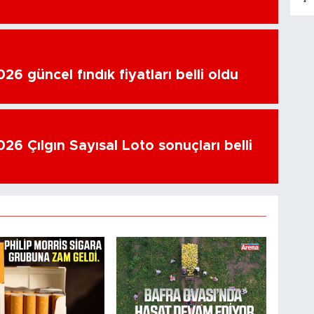
6 güncel fındık fiyatları belli oldu
26 Çılgın Sayısal Loto sonuçları belli