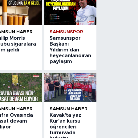
AMSUN HABER
SAMSUNSPOR
ilip Morris
Samsunspor
rubu sigaralara
Başkanı
am geldi
Yıldırım'dan
heyecanlandıran
paylaşım
AMSUN HABER
SAMSUN HABER
afra Ovasında
Kavak'ta yaz
asat devam
Kur'an kursu
diyor
öğrencileri
turnuvada