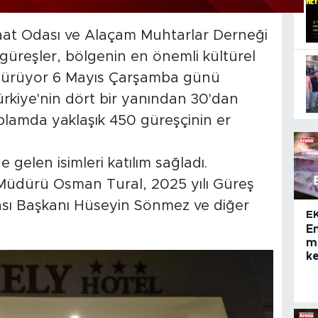
aat Odası ve Alaçam Muhtarlar Derneği
n güreşler, bölgenin en önemli kültürel
ürdürüyor 6 Mayıs Çarşamba günü
rkiye'nin dört bir yanından 30'dan
toplamda yaklaşık 450 güreşçinin er
e gelen isimleri katılım sağladı.
Müdürü Osman Tural, 2025 yılı Güreş
ası Başkanı Hüseyin Sönmez ve diğer
E
E
ma
ke