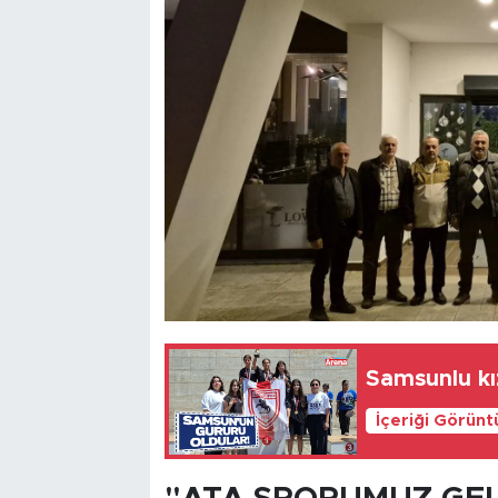
Samsunlu kı
İçeriği Görünt