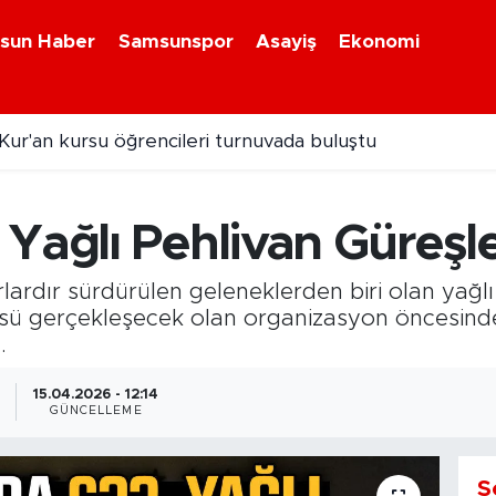
sun Haber
Samsunspor
Asayiş
Ekonomi
Kur'an kursu öğrencileri turnuvada buluştu
Yağlı Pehlivan Güreşl
rdır sürdürülen geleneklerden biri olan yağlı p
.'sü gerçekleşecek olan organizasyon öncesinde t
.
15.04.2026 - 12:14
GÜNCELLEME
S