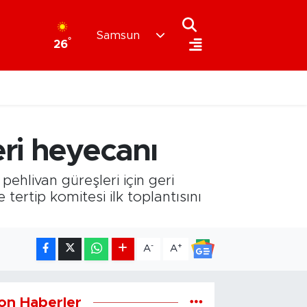
Samsun
°
26
eri heyecanı
ehlivan güreşleri için geri
ertip komitesi ilk toplantısını
-
+
A
A
on Haberler