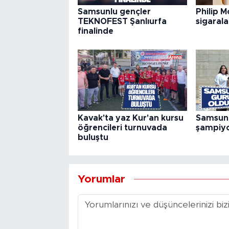
Samsunlu gençler
Philip M
TEKNOFEST Şanlıurfa
sigaral
finalinde
Kavak'ta yaz Kur'an kursu
Samsunl
öğrencileri turnuvada
şampiyo
buluştu
Yorumlar