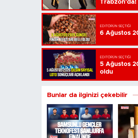
Trabzon'da!
EDITÖRÜN SEÇTIĞI
6 Ağustos 202
EDITÖRÜN SEÇTIĞI
5 Ağustos 20
oldu
Bunlar da ilginizi çekebilir