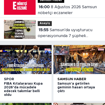
Samsun Haber
16:00
8 Ağustos 2026 Samsun
nöbetçi eczaneler
Asayiş
15:55
Samsun’da uyuşturucu
operasyonunda 7 şüpheli
cezaevine gönderildi
SPOR
SAMSUN HABER
FIBA Kıtalararası Kupa
Samsun'a getirilen
2026’da mücadele
geminin hasarı ortaya
edecek takımlar belli
çıktı
oldu