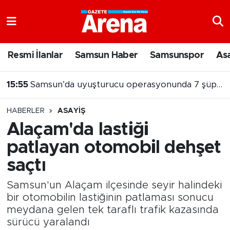
Nöbetçi Eczaneler
Resmi İlanlar
Samsun Haber
Samsunspor
As
Hava Durumu
15:55
Samsun’da uyuşturucu operasyonunda 7 şüpheli cezaevine gönderildi
Samsun Namaz Vakitleri
15:32
NebiyanFest’te mehter coşkusu, spor heyecanı
HABERLER
ASAYIŞ
Trafik Durumu
Alaçam'da lastiği
patlayan otomobil dehşet
Süper Lig Puan Durumu ve Fikstür
saçtı
Tüm Manşetler
Samsun'un Alaçam ilçesinde seyir halindeki
Son Dakika Haberleri
bir otomobilin lastiğinin patlaması sonucu
meydana gelen tek taraflı trafik kazasında
sürücü yaralandı
Haber Arşivi