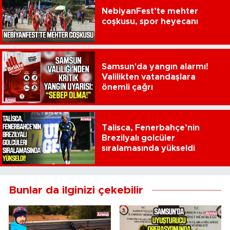
NebiyanFest’te mehter
coşkusu, spor heyecanı
Samsun'da yangın alarmı!
Valilikten vatandaşlara
önemli çağrı
Talisca, Fenerbahçe’nin
Brezilyalı golcüler
sıralamasında yükseldi
Bunlar da ilginizi çekebilir