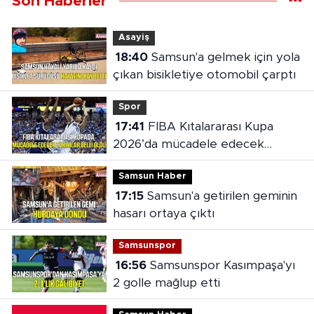
Son Haberler
Asayiş
18:40
Samsun'a gelmek için yola
çıkan bisikletiye otomobil çarptı
Spor
17:41
FIBA Kıtalararası Kupa
2026’da mücadele edecek
takımlar belli oldu
Samsun Haber
17:15
Samsun'a getirilen geminin
hasarı ortaya çıktı
Samsunspor
16:56
Samsunspor Kasımpaşa'yı
2 golle mağlup etti