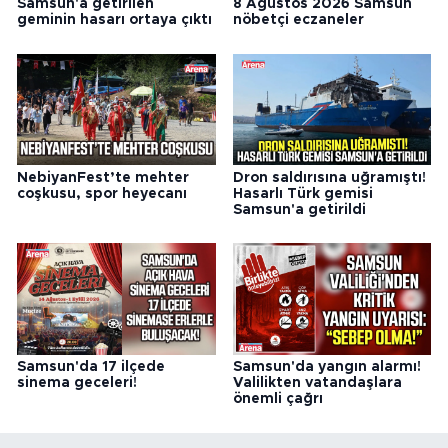
Samsun'a getirilen
8 Ağustos 2026 Samsun
geminin hasarı ortaya çıktı
nöbetçi eczaneler
NebiyanFest’te mehter
Dron saldırısına uğramıştı!
coşkusu, spor heyecanı
Hasarlı Türk gemisi
Samsun'a getirildi
Samsun'da 17 ilçede
Samsun'da yangın alarmı!
sinema geceleri!
Valilikten vatandaşlara
önemli çağrı