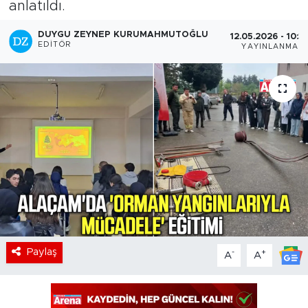
anlatıldı.
DUYGU ZEYNEP KURUMAHMUTOĞLU
12.05.2026 - 10:3
EDITÖR
YAYINLANMA
Paylaş
-
+
A
A