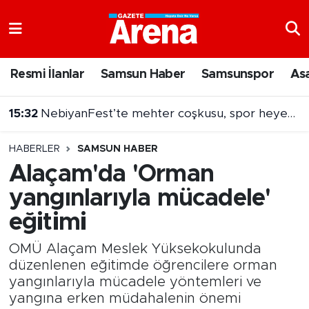
Nöbetçi Eczaneler
Resmi İlanlar
Samsun Haber
Samsunspor
As
Hava Durumu
15:32
NebiyanFest’te mehter coşkusu, spor heyecanı
Samsun Namaz Vakitleri
15:31
Dron saldırısına uğramıştı! Hasarlı Türk gemisi Samsun'a getirildi
HABERLER
SAMSUN HABER
Trafik Durumu
Alaçam'da 'Orman
yangınlarıyla mücadele'
Süper Lig Puan Durumu ve Fikstür
eğitimi
Tüm Manşetler
OMÜ Alaçam Meslek Yüksekokulunda
Son Dakika Haberleri
düzenlenen eğitimde öğrencilere orman
yangınlarıyla mücadele yöntemleri ve
yangına erken müdahalenin önemi
Haber Arşivi