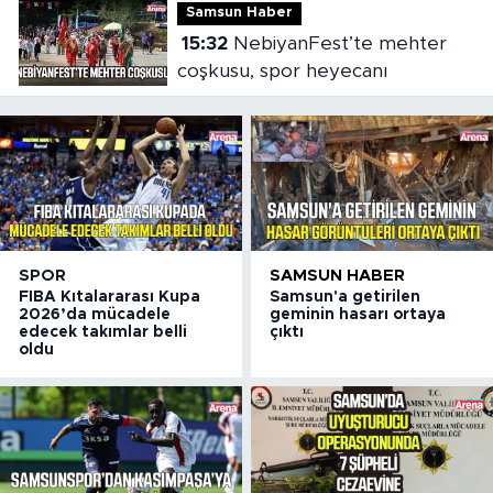
Samsun Haber
15:32
NebiyanFest’te mehter
coşkusu, spor heyecanı
SPOR
SAMSUN HABER
FIBA Kıtalararası Kupa
Samsun'a getirilen
2026’da mücadele
geminin hasarı ortaya
edecek takımlar belli
çıktı
oldu