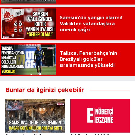
Samsun'da yangın alarmı!
Valilikten vatandaşlara
önemli çağrı
Talisca, Fenerbahçe’nin
Brezilyalı golcüler
sıralamasında yükseldi
Bunlar da ilginizi çekebilir