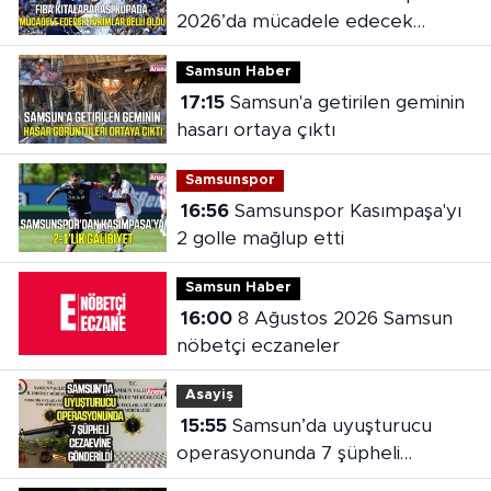
2026’da mücadele edecek
takımlar belli oldu
Samsun Haber
17:15
Samsun'a getirilen geminin
hasarı ortaya çıktı
Samsunspor
16:56
Samsunspor Kasımpaşa'yı
2 golle mağlup etti
Samsun Haber
16:00
8 Ağustos 2026 Samsun
nöbetçi eczaneler
Asayiş
15:55
Samsun’da uyuşturucu
operasyonunda 7 şüpheli
cezaevine gönderildi