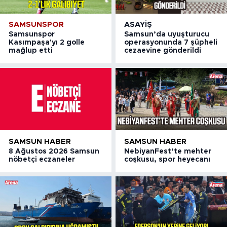
SAMSUNSPOR
ASAYIŞ
Samsunspor
Samsun’da uyuşturucu
Kasımpaşa'yı 2 golle
operasyonunda 7 şüpheli
mağlup etti
cezaevine gönderildi
SAMSUN HABER
SAMSUN HABER
8 Ağustos 2026 Samsun
NebiyanFest’te mehter
nöbetçi eczaneler
coşkusu, spor heyecanı