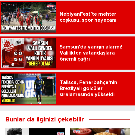
NebiyanFest’te mehter
coşkusu, spor heyecanı
Samsun'da yangın alarmı!
Valilikten vatandaşlara
önemli çağrı
Talisca, Fenerbahçe’nin
Brezilyalı golcüler
sıralamasında yükseldi
Bunlar da ilginizi çekebilir