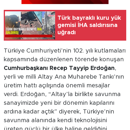
Türk bayraklı kuru yük
gemisi İHA saldırısına
uğradı
Türkiye Cumhuriyeti’nin 102. yılı kutlamaları
kapsamında düzenlenen törende konuşan
Cumhurbaşkanı Recep Tayyip Erdoğan
,
yerli ve milli Altay Ana Muharebe Tankı’nın
üretim hattı açılışında önemli mesajlar
verdi. Erdoğan, “Altay’la birlikte savunma
sanayimizde yeni bir dönemin kapılarını
ardına kadar açtık” diyerek, Türkiye’nin
savunma alanında kendi teknolojisini
üreten güçlü bir ülke haline geldiğini