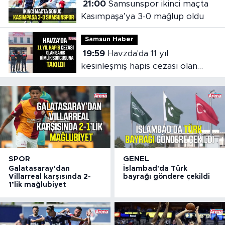
21:00
Samsunspor ikinci maçta
Kasımpaşa’ya 3-0 mağlup oldu
Samsun Haber
19:59
Havzda'da 11 yıl
kesinleşmiş hapis cezası olan
şahıs yakalandı
SPOR
GENEL
Galatasaray’dan
İslambad'da Türk
Villarreal karşısında 2-
bayrağı göndere çekildi
1’lik mağlubiyet