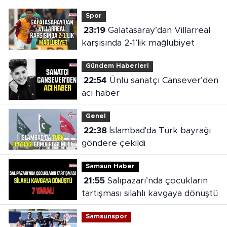
Spor
23:19
Galatasaray’dan Villarreal
karşısında 2-1’lik mağlubiyet
Gündem Haberleri
22:54
Ünlü sanatçı Cansever’den
acı haber
Genel
22:38
İslambad'da Türk bayrağı
göndere çekildi
Samsun Haber
21:55
Salıpazarı’nda çocukların
tartışması silahlı kavgaya dönüştü
Samsunspor