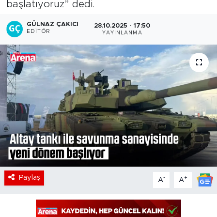
başlatıyoruz” dedi.
GÜLNAZ ÇAKICI
28.10.2025 - 17:50
EDITÖR
YAYINLANMA
Paylaş
-
+
A
A