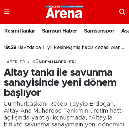
Nöbetçi Eczaneler
Resmi İlanlar
Samsun Haber
Samsunspor
As
Hava Durumu
19:59
Havzda'da 11 yıl kesinleşmiş hapis cezası olan şahıs yakalandı
Samsun Namaz Vakitleri
18:40
Samsun'a gelmek için yola çıkan bisikletliye otomobil çarptı
HABERLER
GÜNDEM HABERLERI
Trafik Durumu
Altay tankı ile savunma
sanayisinde yeni dönem
Süper Lig Puan Durumu ve Fikstür
başlıyor
Tüm Manşetler
Cumhurbaşkanı Recep Tayyip Erdoğan,
Son Dakika Haberleri
Altay Ana Muharebe Tankı’nın üretim hattı
açılışında yaptığı konuşmada, “Altay’la
birlikte savunma sanayimizin yeni dönemini
Haber Arşivi