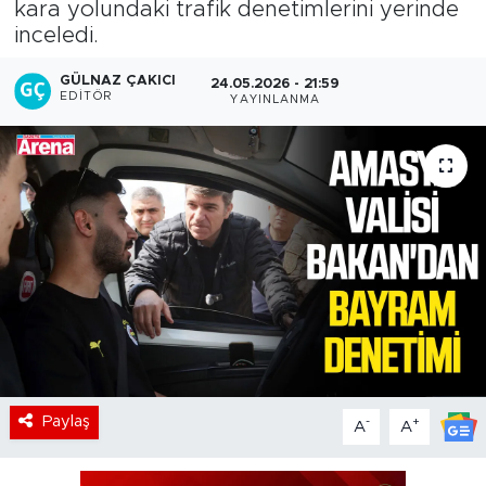
kara yolundaki trafik denetimlerini yerinde
inceledi.
GÜLNAZ ÇAKICI
24.05.2026 - 21:59
EDITÖR
YAYINLANMA
Paylaş
-
+
A
A