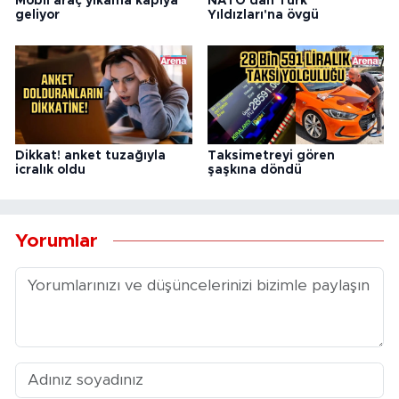
Mobil araç yıkama kapıya
NATO'dan Türk
geliyor
Yıldızları'na övgü
Dikkat! anket tuzağıyla
Taksimetreyi gören
icralık oldu
şaşkına döndü
Yorumlar