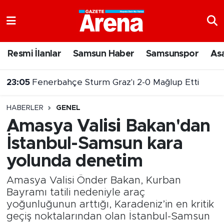
Nöbetçi Eczaneler
Resmi İlanlar
Samsun Haber
Samsunspor
As
Hava Durumu
23:05
Fenerbahçe Sturm Graz'ı 2-0 Mağlup Etti
Samsun Namaz Vakitleri
HABERLER
GENEL
Trafik Durumu
Amasya Valisi Bakan'dan
İstanbul-Samsun kara
Süper Lig Puan Durumu ve Fikstür
yolunda denetim
Tüm Manşetler
Amasya Valisi Önder Bakan, Kurban
Son Dakika Haberleri
Bayramı tatili nedeniyle araç
yoğunluğunun arttığı, Karadeniz’in en kritik
geçiş noktalarından olan İstanbul-Samsun
Haber Arşivi