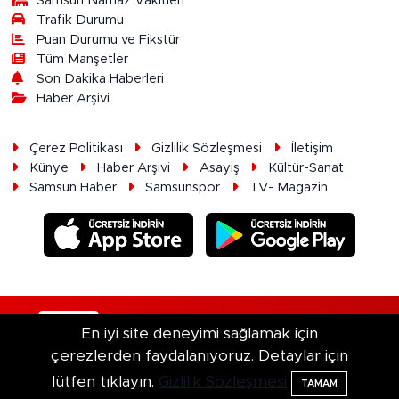
Samsun Namaz Vakitleri
Trafik Durumu
Puan Durumu ve Fikstür
Tüm Manşetler
Son Dakika Haberleri
Haber Arşivi
Çerez Politikası
Gizlilik Sözleşmesi
İletişim
Künye
Haber Arşivi
Asayiş
Kültür-Sanat
Samsun Haber
Samsunspor
TV- Magazin
RSS
Copyright © 2026. Her hakkı saklıdır.
En iyi site deneyimi sağlamak için
çerezlerden faydalanıyoruz. Detaylar için
Haber Yazılımı:
TE Bilişim
lütfen tıklayın.
Gizlilik Sözleşmesi
TAMAM