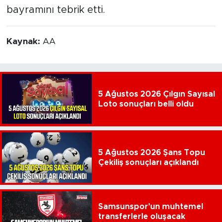
bayramını tebrik etti.
Kaynak:
AA
5 Ağustos 2026 Çılgın Sayısal
Loto sonuçları belli oldu
5 Ağustos 2026 Şans Topu
Çekiliş sonuçları açıklandı
Samsunspor'un muhtemel
transferlerle oluşacak