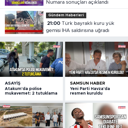
Numara sonuçları açıklandı
Gündem Haberleri
21:00
Türk bayraklı kuru yük
gemisi İHA saldırısına uğradı
ASAYIŞ
SAMSUN HABER
Atakum'da polise
Yeni Parti Havza'da
mukavemet: 2 tutuklama
resmen kuruldu