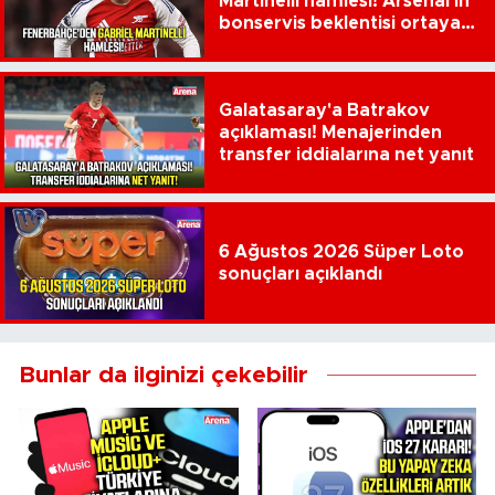
Martinelli hamlesi! Arsenal'in
bonservis beklentisi ortaya
çıktı
Galatasaray'a Batrakov
açıklaması! Menajerinden
transfer iddialarına net yanıt
6 Ağustos 2026 Süper Loto
sonuçları açıklandı
Bunlar da ilginizi çekebilir