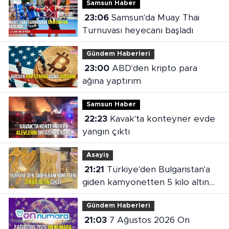
Samsun Haber
23:06
Samsun'da Muay Thai
Turnuvası heyecanı başladı
Gündem Haberleri
23:00
ABD'den kripto para
ağına yaptırım
Samsun Haber
22:23
Kavak'ta konteyner evde
yangın çıktı
Asayiş
21:21
Türkiye'den Bulgaristan'a
giden kamyonetten 5 kilo altın
çıktı
Gündem Haberleri
21:03
7 Ağustos 2026 On