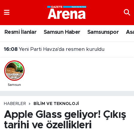
Nöbetçi Eczaneler
Resmi İlanlar
Samsun Haber
Samsunspor
As
Hava Durumu
16:08
Yeni Parti Havza'da resmen kuruldu
Samsun Namaz Vakitleri
Trafik Durumu
Süper Lig Puan Durumu ve Fikstür
Samsun
Tüm Manşetler
HABERLER
BILIM VE TEKNOLOJI
Apple Glass geliyor! Çıkış
Son Dakika Haberleri
tarihi ve özellikleri
Haber Arşivi