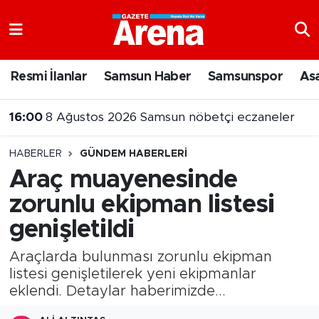
Nöbetçi Eczaneler
Resmi İlanlar
Samsun Haber
Samsunspor
As
Hava Durumu
16:00
8 Ağustos 2026 Samsun nöbetçi eczaneler
Samsun Namaz Vakitleri
HABERLER
GÜNDEM HABERLERI
Trafik Durumu
Araç muayenesinde
zorunlu ekipman listesi
Süper Lig Puan Durumu ve Fikstür
genişletildi
Tüm Manşetler
Araçlarda bulunması zorunlu ekipman
Son Dakika Haberleri
listesi genişletilerek yeni ekipmanlar
eklendi. Detaylar haberimizde...
Haber Arşivi