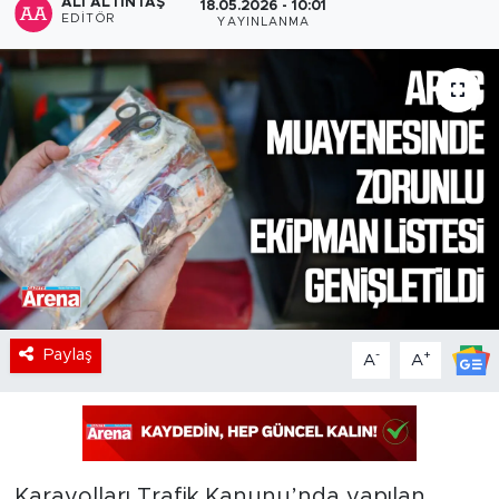
ALI ALTINTAŞ
18.05.2026 - 10:01
EDITÖR
YAYINLANMA
Paylaş
-
+
A
A
Karayolları Trafik Kanunu’nda yapılan