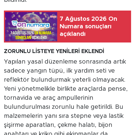
bildirildi.
7 Ağustos 2026 On
Numara sonuçları
açıklandı
ZORUNLU LİSTEYE YENİLERİ EKLENDİ
Yapılan yasal düzenleme sonrasında artık
sadece yangın tüpü, ilk yardım seti ve
reflektör bulundurmak yeterli olmayacak.
Yeni yönetmelikle birlikte araçlarda pense,
tornavida ve araç ampullerinin
bulundurulması zorunlu hale getirildi. Bu
malzemelerin yanı sıra stepne veya lastik
şişirme aparatları, çekme halatı, bijon
anahtarı ve kriko gibi ekipmanlar da