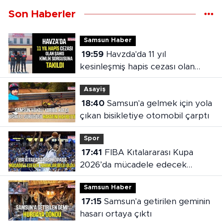
Son Haberler
Samsun Haber
19:59
Havzda'da 11 yıl
kesinleşmiş hapis cezası olan
şahıs yakalandı
Asayiş
18:40
Samsun'a gelmek için yola
çıkan bisikletiye otomobil çarptı
Spor
17:41
FIBA Kıtalararası Kupa
2026’da mücadele edecek
takımlar belli oldu
Samsun Haber
17:15
Samsun'a getirilen geminin
hasarı ortaya çıktı