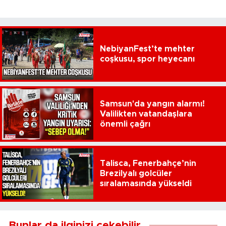
NebiyanFest’te mehter
coşkusu, spor heyecanı
Samsun'da yangın alarmı!
Valilikten vatandaşlara
önemli çağrı
Talisca, Fenerbahçe’nin
Brezilyalı golcüler
sıralamasında yükseldi
Bunlar da ilginizi çekebilir