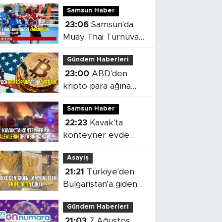
Samsun Haber
23:06
Samsun'da
Muay Thai Turnuvası
heyecanı başladı
Gündem Haberleri
23:00
ABD'den
kripto para ağına
yaptırım
Samsun Haber
22:23
Kavak'ta
konteyner evde
yangın çıktı
Asayiş
21:21
Türkiye'den
Bulgaristan'a giden
kamyonetten 5 kilo
Gündem Haberleri
altın çıktı
21:03
7 Ağustos