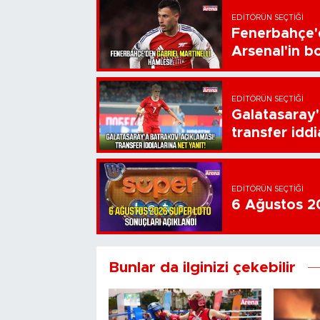
EDITÖRÜN SEÇTIĞI
Fenerbahçe'd
Arsenal'in bo
EDITÖRÜN SEÇTIĞI
Galatasaray'
transfer iddi
EDITÖRÜN SEÇTIĞI
6 Ağustos 20
Bunlar da ilginizi çekebilir