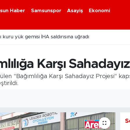
sun Haber
Samsunspor
Asayiş
Ekonomi
 kuru yük gemisi İHA saldırısına uğradı
ebiyan Fest Başladı
mlılığa Karşı Sahadayız
len "Bağımlılığa Karşı Sahadayız Projesi" kap
tirildi.
S