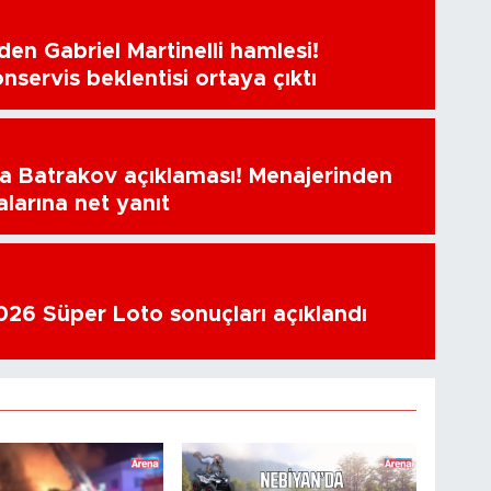
en Gabriel Martinelli hamlesi!
nservis beklentisi ortaya çıktı
a Batrakov açıklaması! Menajerinden
alarına net yanıt
26 Süper Loto sonuçları açıklandı