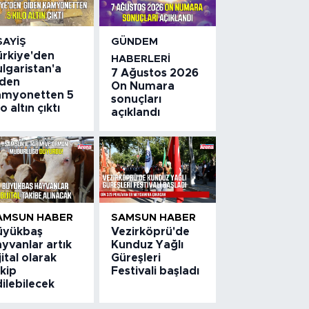
SAYIŞ
GÜNDEM
ürkiye'den
HABERLERI
lgaristan'a
7 Ağustos 2026
iden
On Numara
amyonetten 5
sonuçları
lo altın çıktı
açıklandı
AMSUN HABER
SAMSUN HABER
üyükbaş
Vezirköprü'de
yvanlar artık
Kunduz Yağlı
jital olarak
Güreşleri
kip
Festivali başladı
ilebilecek