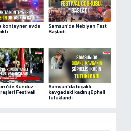
a konteyner evde
Samsun'da Nebiyan Fest
ıktı
Başladı
prü'de Kunduz
Samsun’da bıçaklı
reşleri Festivali
kavgadaki kadın şüpheli
tutuklandı