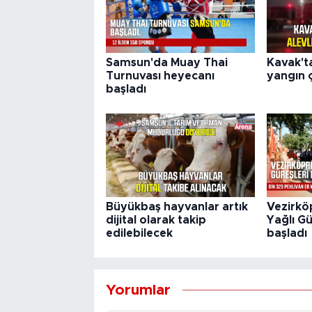
Samsun'da Muay Thai
Kavak't
Turnuvası heyecanı
yangın ç
başladı
Büyükbaş hayvanlar artık
Vezirkö
dijital olarak takip
Yağlı Gü
edilebilecek
başladı
Yorumlar