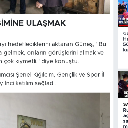
İMİNE ULAŞMAK
G
H
ı hedeflediklerini aktaran Güneş, "Bu
50
ku
 gelmek, onların görüşlerini almak ve
n çok kıymetli." diye konuştu.
cısı Şenel Kığılcım, Gençlik ve Spor İl
nci katılım sağladı.
S
R
aç
sa
m