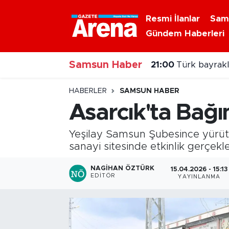
Resmi İlanlar
Sam
Gündem Haberleri
Nöbetçi Eczaneler
21:00
Türk bayraklı
Samsun Haber
Hava Durumu
20:00
Samsun'da N
Samsun Namaz Vakitleri
HABERLER
SAMSUN HABER
Asarcık'ta Bağı
Trafik Durumu
Yeşilay Samsun Şubesince yürütü
Süper Lig Puan Durumu ve Fikstür
sanayi sitesinde etkinlik gerçekleş
Tüm Manşetler
NAGIHAN ÖZTÜRK
15.04.2026 - 15:13
EDITÖR
YAYINLANMA
Son Dakika Haberleri
Haber Arşivi