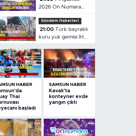
2026 On Numara
sonuçları açıklandı
Gündem Haberleri
21:00
Türk bayraklı
kuru yük gemisi İHA
saldırısına uğradı
AMSUN HABER
SAMSUN HABER
amsun'da
Kavak'ta
uay Thai
konteyner evde
urnuvası
yangın çıktı
eyecanı başladı