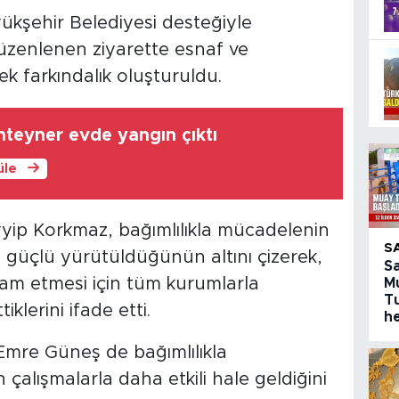
ükşehir Belediyesi desteğiyle
zenlenen ziyarette esnaf ve
ek farkındalık oluşturuldu.
nteyner evde yangın çıktı
üle
ip Korkmaz, bağımlılıkla mücadelenin
S
ha güçlü yürütüldüğünün altını çizerek,
S
vam etmesi için tüm kurumlarla
M
T
klerini ifade etti.
h
mre Güneş de bağımlılıkla
alışmalarla daha etkili hale geldiğini