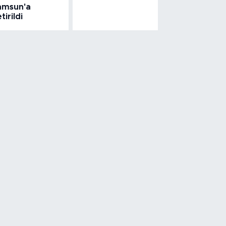
amsun'a
tirildi