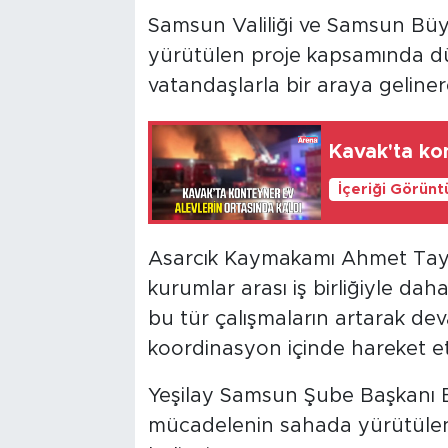
Samsun Valiliği ve Samsun Büy
yürütülen proje kapsamında dü
vatandaşlarla bir araya geliner
Kavak'ta ko
İçeriği Görünt
Asarcık Kaymakamı Ahmet Tayy
kurumlar arası iş birliğiyle da
bu tür çalışmaların artarak de
koordinasyon içinde hareket etti
Yeşilay Samsun Şube Başkanı E
mücadelenin sahada yürütülen ç