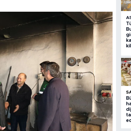
A
T
Bu
g
k
ki
S
B
ha
di
ta
ed