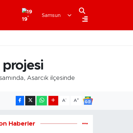
Samsun
°
19
 projesi
samında, Asarcık ilçesinde
-
+
A
A
on Haberler