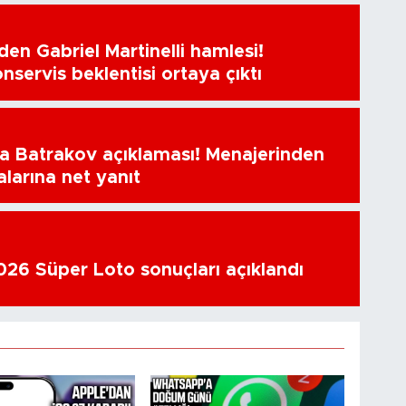
en Gabriel Martinelli hamlesi!
nservis beklentisi ortaya çıktı
a Batrakov açıklaması! Menajerinden
alarına net yanıt
26 Süper Loto sonuçları açıklandı