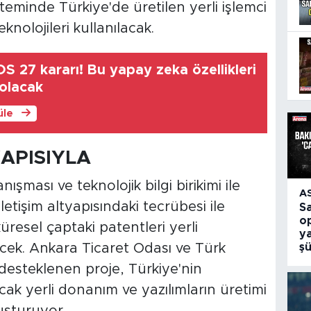
eminde Türkiye'de üretilen yerli işlemci
nolojileri kullanılacak.
S 27 kararı! Bu yapay zeka özellikleri
 olacak
üle
APISIYLA
ışması ve teknolojik bilgi birikimi ile
A
etişim altyapısındaki tecrübesi ile
S
o
küresel çaptaki patentleri yerli
ya
ş
ecek. Ankara Ticaret Odası ve Türk
desteklenen proje, Türkiye'nin
ak yerli donanım ve yazılımların üretimi