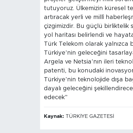
tutuyoruz. Ülkemizin küresel t
artıracak yerli ve millî haberle
çizgimizdir. Bu güçlü birliktelik
yol haritası belirlendi ve hayata
Türk Telekom olarak yalnızca bi
Türkiye’nin geleceğini tasarlayan
Argela ve Netsia’nın ileri teknol
patenti, bu konudaki inovasyo
Türkiye’nin teknolojide dışa bağ
dayalı geleceğini şekillendirece
edecek”
Kaynak:
TÜRKİYE GAZETESİ