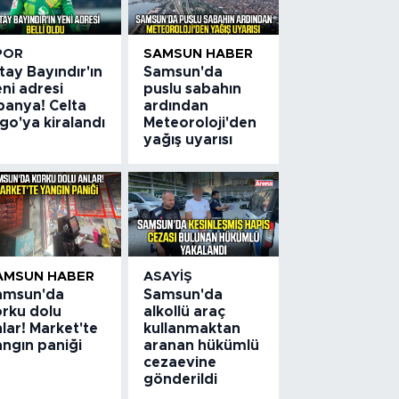
POR
SAMSUN HABER
tay Bayındır'ın
Samsun'da
ni adresi
puslu sabahın
panya! Celta
ardından
go'ya kiralandı
Meteoroloji'den
yağış uyarısı
AMSUN HABER
ASAYIŞ
amsun'da
Samsun'da
orku dolu
alkollü araç
lar! Market'te
kullanmaktan
angın paniği
aranan hükümlü
cezaevine
gönderildi