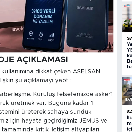
S
Y
Y
ka
OJE AÇIKLAMASI
B
ba
nin kullanımına dikkat çeken ASELSAN
şkin şu açıklamayı yaptı:
 haberleşme. Kuruluş felsefemizde askerî
larak üretmek var. Bugüne kadar 1
stemini üreterek sahaya sunduk.
S
İ
mız için hayata geçirdiğimiz JEMUS ve
m
i
amamında kritik iletişim altyapıları