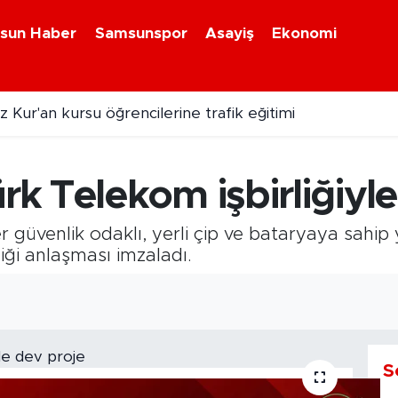
sun Haber
Samsunspor
Asayiş
Ekonomi
 Kur'an kursu öğrencilerine trafik eğitimi
k Telekom işbirliğiyle
üvenlik odaklı, yerli çip ve bataryaya sahip yü
liği anlaşması imzaladı.
S