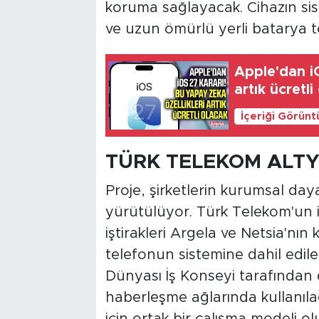
koruma sağlayacak. Cihazın sist
ve uzun ömürlü yerli batarya tek
Apple'dan iO
artık ücretli
İçeriği Görünt
TÜRK TELEKOM ALTY
Proje, şirketlerin kurumsal dayan
yürütülüyor. Türk Telekom'un il
iştirakleri Argela ve Netsia'nın 
telefonun sistemine dahil edil
Dünyası İş Konseyi tarafından 
haberleşme ağlarında kullanılac