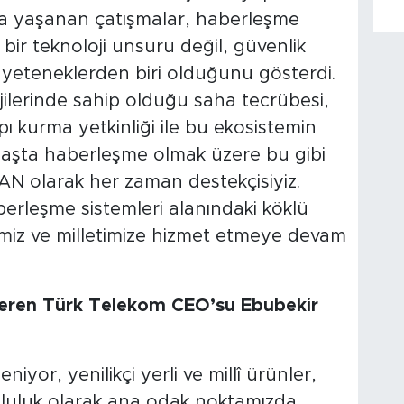
 yaşanan çatışmalar, haberleşme
 bir teknoloji unsuru değil, güvenlik
k yeteneklerden biri olduğunu gösterdi.
lerinde sahip olduğu saha tecrübesi,
apı kurma yetkinliği ile bu ekosistemin
 Başta haberleşme olmak üzere bu gibi
SAN olarak her zaman destekçisiyiz.
berleşme sistemleri alanındaki köklü
timiz ve milletimize hizmet etmeye devam
gi veren Türk Telekom CEO’su Ebubekir
niyor, yenilikçi yerli ve millî ürünler,
umluluk olarak ana odak noktamızda