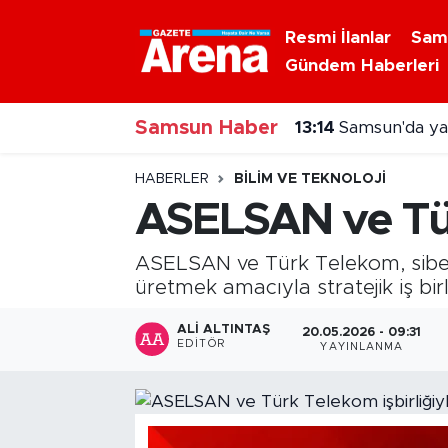
Resmi İlanlar
Sam
Gündem Haberleri
Nöbetçi Eczaneler
Samsun Haber
Hava Durumu
13:14
Samsun'da yaz
Samsun Namaz Vakitleri
HABERLER
BILIM VE TEKNOLOJI
ASELSAN ve Tür
Trafik Durumu
ASELSAN ve Türk Telekom, siber g
Süper Lig Puan Durumu ve Fikstür
üretmek amacıyla stratejik iş bir
Tüm Manşetler
ALI ALTINTAŞ
20.05.2026 - 09:31
EDITÖR
YAYINLANMA
Son Dakika Haberleri
Haber Arşivi