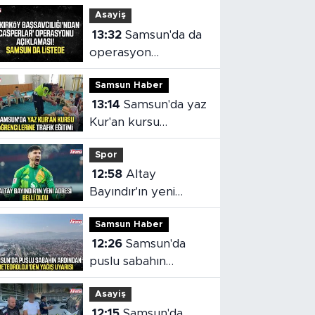
Asayiş
13:32
Samsun'da da
operasyon
yapılmıştı! 149
Samsun Haber
şüpheliye dava
13:14
Samsun'da yaz
Kur'an kursu
öğrencilerine trafik
Spor
eğitimi
12:58
Altay
Bayındır'ın yeni
adresi İspanya! Celta
Samsun Haber
Vigo'ya kiralandı
12:26
Samsun'da
puslu sabahın
ardından
Asayiş
Meteoroloji'den
12:15
Samsun'da
yağış uyarısı