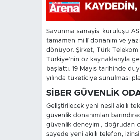
Savunma sanayisi kuruluşu AS
tamamen millî donanım ve yazılı
dönüyor. Şirket, Türk Telekom i
Türkiye'nin öz kaynaklarıyla geli
başlattı. 19 Mayıs tarihinde duy
yılında tüketiciye sunulması pl
SİBER GÜVENLİK ODA
Geliştirilecek yeni nesil akıllı t
güvenlik donanımları barındırac
güvenlik deneyimi, doğrudan ci
sayede yeni akıllı telefon, izins