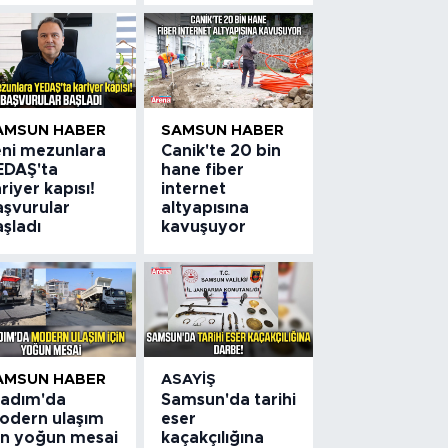
AMSUN HABER
SAMSUN HABER
eni mezunlara
Canik'te 20 bin
EDAŞ'ta
hane fiber
riyer kapısı!
internet
aşvurular
altyapısına
şladı
kavuşuyor
AMSUN HABER
ASAYIŞ
lkadım'da
Samsun'da tarihi
odern ulaşım
eser
çin yoğun mesai
kaçakçılığına