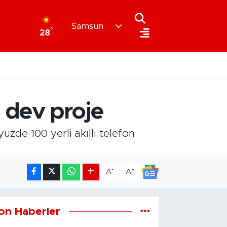
Samsun
°
28
 dev proje
zde 100 yerli akıllı telefon
-
+
A
A
on Haberler