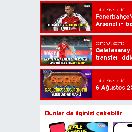
EDITÖRÜN SEÇTIĞI
Fenerbahçe'd
Arsenal'in bo
EDITÖRÜN SEÇTIĞI
Galatasaray'
transfer iddi
EDITÖRÜN SEÇTIĞI
6 Ağustos 20
Bunlar da ilginizi çekebilir