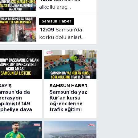
alkollü araç
kullanmaktan aranan
Samsun Haber
hükümlü cezaevine
12:09
Samsun'da
gönderildi
korku dolu anlar!
Market'te yangın
paniği
SAYIŞ
SAMSUN HABER
amsun'da da
Samsun'da yaz
perasyon
Kur'an kursu
pılmıştı! 149
öğrencilerine
üpheliye dava
trafik eğitimi