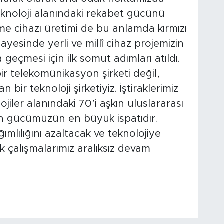
eknoloji alanındaki rekabet gücünü
şme cihazı üretimi de bu anlamda kırmızı
 sayesinde yerli ve millî cihaz projemizin
 geçmesi için ilk somut adımları atıldı.
r telekomünikasyon şirketi değil,
 bir teknoloji şirketiyiz. İştiraklerimiz
ojiler alanındaki 70’i aşkın uluslararası
n gücümüzün en büyük ispatıdır.
ımlılığını azaltacak ve teknolojiye
k çalışmalarımız aralıksız devam