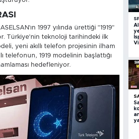
luşturuyor.
RASI
S
Al
, ASELSAN'ın 1997 yılında ürettiği "1919"
ye
. Türkiye'nin teknoloji tarihindeki ilk
İs
Vi
eli, yeni akıllı telefon projesinin ilham
lı telefonun, 1919 modelinin başlattığı
mamlaması hedefleniyor.
S
S
k
an
y