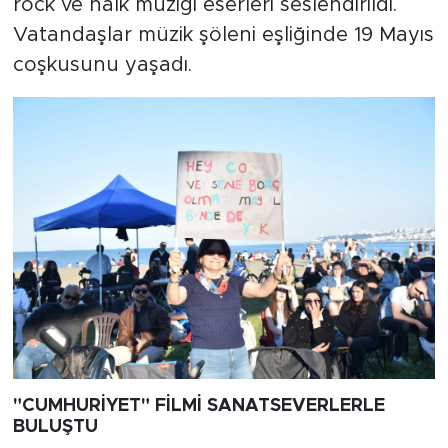
rock ve halk müziği eserleri seslendirildi.
Vatandaşlar müzik şöleni eşliğinde 19 Mayıs
coşkusunu yaşadı.
"CUMHURİYET" FİLMİ SANATSEVERLERLE
BULUŞTU