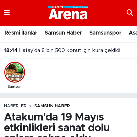
Nöbetçi Eczaneler
Resmi İlanlar
Samsun Haber
Samsunspor
As
Hava Durumu
18:44
Hatay'da 8 bin 500 konut için kura çekildi
Samsun Namaz Vakitleri
Trafik Durumu
Süper Lig Puan Durumu ve Fikstür
Samsun
Tüm Manşetler
HABERLER
SAMSUN HABER
Atakum'da 19 Mayıs
Son Dakika Haberleri
etkinlikleri sanat dolu
Haber Arşivi