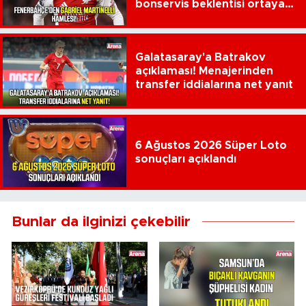
bonservis beklentisi ortaya
çıktı
Galatasaray'a Batrakov
açıklaması! Menajerinden
transfer iddialarına net yanıt
6 Ağustos 2026 Süper Loto
sonuçları açıklandı
Bunlar da ilginizi çekebilir