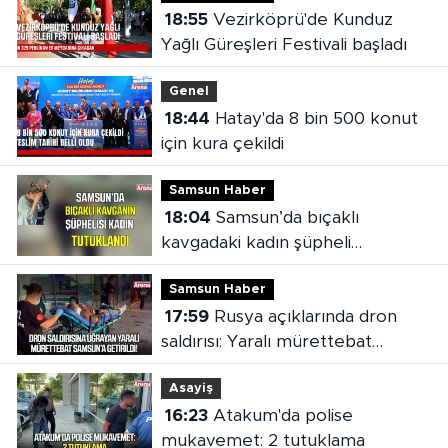
18:55
Vezirköprü'de Kunduz
Yağlı Güreşleri Festivali başladı
Genel
18:44
Hatay'da 8 bin 500 konut
için kura çekildi
Samsun Haber
18:04
Samsun’da bıçaklı
kavgadaki kadın şüpheli
tutuklandı
Samsun Haber
17:59
Rusya açıklarında dron
saldırısı: Yaralı mürettebat
Samsun'a getirildi
Asayiş
16:23
Atakum'da polise
mukavemet: 2 tutuklama