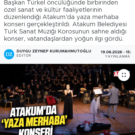
Başkan Türkel öncülüğünde birbirinden
özel sanat ve kültür faaliyetlerinin
düzenlendiği Atakum’da yaza merhaba
konseri gerçekleştirildi. Atakum Belediyesi
Türk Sanat Müziği Korosunun sahne aldığı
konser, vatandaşlardan yoğun ilgi gördü.
DUYGU ZEYNEP KURUMAHMUTOĞLU
19.06.2026 - 15:31
EDITÖR
YAYINLANMA