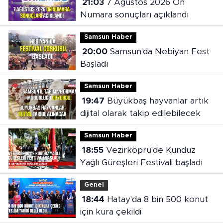
21:03
7 Ağustos 2026 On
Numara sonuçları açıklandı
Samsun Haber
20:00
Samsun'da Nebiyan Fest
Başladı
Samsun Haber
19:47
Büyükbaş hayvanlar artık
dijital olarak takip edilebilecek
Samsun Haber
18:55
Vezirköprü'de Kunduz
Yağlı Güreşleri Festivali başladı
Genel
18:44
Hatay'da 8 bin 500 konut
için kura çekildi