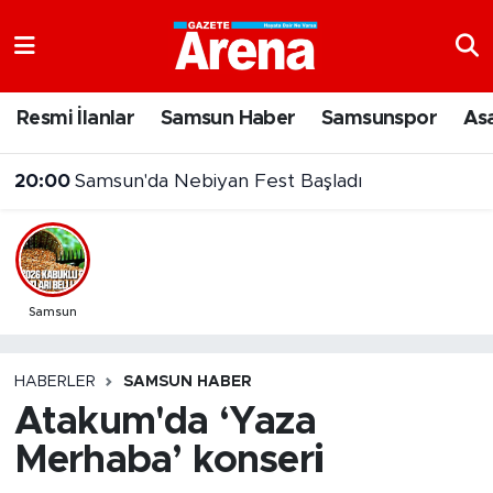
Nöbetçi Eczaneler
Resmi İlanlar
Samsun Haber
Samsunspor
As
Hava Durumu
20:00
Samsun'da Nebiyan Fest Başladı
Samsun Namaz Vakitleri
Trafik Durumu
Süper Lig Puan Durumu ve Fikstür
Samsun
Tüm Manşetler
HABERLER
SAMSUN HABER
Atakum'da ‘Yaza
Son Dakika Haberleri
Merhaba’ konseri
Haber Arşivi