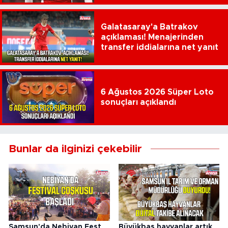
Galatasaray'a Batrakov
açıklaması! Menajerinden
transfer iddialarına net yanıt
6 Ağustos 2026 Süper Loto
sonuçları açıklandı
Bunlar da ilginizi çekebilir
Samsun'da Nebiyan Fest
Büyükbaş hayvanlar artık