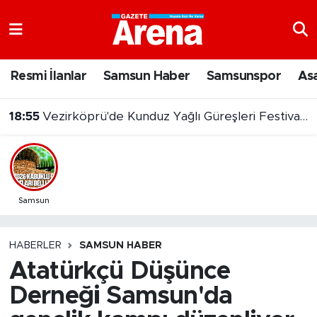
Nöbetçi Eczaneler
Resmi İlanlar
Samsun Haber
Samsunspor
As
Hava Durumu
18:55
Vezirköprü'de Kunduz Yağlı Güreşleri Festivali başladı
Samsun Namaz Vakitleri
Trafik Durumu
Süper Lig Puan Durumu ve Fikstür
Samsun
Tüm Manşetler
HABERLER
SAMSUN HABER
Atatürkçü Düşünce
Son Dakika Haberleri
Derneği Samsun'da
Haber Arşivi