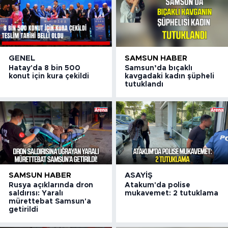
GENEL
SAMSUN HABER
Hatay'da 8 bin 500
Samsun’da bıçaklı
konut için kura çekildi
kavgadaki kadın şüpheli
tutuklandı
SAMSUN HABER
ASAYIŞ
Rusya açıklarında dron
Atakum'da polise
saldırısı: Yaralı
mukavemet: 2 tutuklama
mürettebat Samsun'a
getirildi