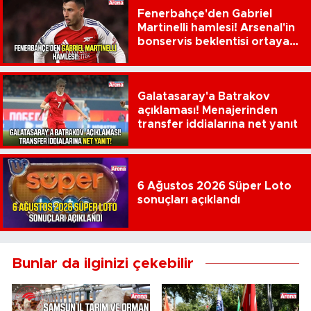
Fenerbahçe'den Gabriel
Martinelli hamlesi! Arsenal'in
bonservis beklentisi ortaya
çıktı
Galatasaray'a Batrakov
açıklaması! Menajerinden
transfer iddialarına net yanıt
6 Ağustos 2026 Süper Loto
sonuçları açıklandı
Bunlar da ilginizi çekebilir