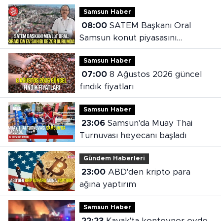
Samsun Haber
08:00
SATEM Başkanı Oral
Samsun konut piyasasını
değerlendirdi
Samsun Haber
07:00
8 Ağustos 2026 güncel
fındık fiyatları
Samsun Haber
23:06
Samsun'da Muay Thai
Turnuvası heyecanı başladı
Gündem Haberleri
23:00
ABD'den kripto para
ağına yaptırım
Samsun Haber
22:23
Kavak'ta konteyner evde