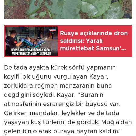
Rusya açıklarında dron
saldırısı: Yaralı
mürettebat Samsun'a
getirildi
Deltada ayakta kürek sörfü yapmanın
keyifli olduğunu vurgulayan Kayar,
zorluklara rağmen manzaranın buna
değdiğini söyledi. Kayar, "Buranın
atmosferinin esrarengiz bir büyüsü var.
Gelirken mandalar, leylekler ve deltada
yaşayan kuş türlerini de gördük. Muğla'dan
gelen biri olarak buraya hayran kaldım."