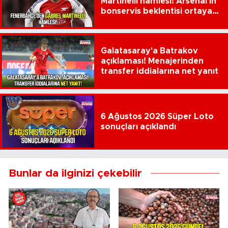
Martinelli hamlesi! Arsenal'in
bonservis beklentisi ortaya
çıktı
Galatasaray'a Batrakov
açıklaması! Menajerinden
transfer iddialarına net yanıt
6 Ağustos 2026 Süper Loto
sonuçları açıklandı
Bunlar da ilginizi çekebilir