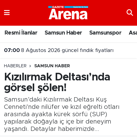
Nöbetçi Eczaneler
Resmi İlanlar
Samsun Haber
Samsunspor
As
Hava Durumu
07:00
8 Ağustos 2026 güncel fındık fiyatları
Samsun Namaz Vakitleri
HABERLER
SAMSUN HABER
Trafik Durumu
Kızılırmak Deltası’nda
görsel şölen!
Süper Lig Puan Durumu ve Fikstür
Samsun’daki Kızılırmak Deltası Kuş
Tüm Manşetler
Cenneti’nde nilüfer ve kızıl eğrelti otları
arasında ayakta kürek sörfü (SUP)
Son Dakika Haberleri
yapılarak doğayla iç içe bir deneyim
yaşandı. Detaylar haberimizde...
Haber Arşivi