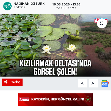
NAGIHAN ÖZTÜRK
16.05.2026 - 13:36
EDITÖR
YAYINLANMA
Paylaş
-
+
A
A