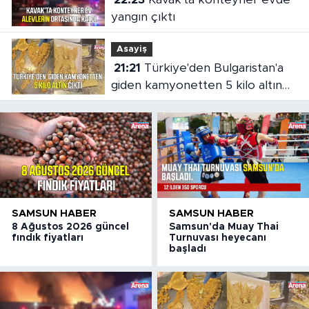
yangın çıktı
Asayiş
21:21
Türkiye'den Bulgaristan'a
giden kamyonetten 5 kilo altın
çıktı
SAMSUN HABER
SAMSUN HABER
8 Ağustos 2026 güncel
Samsun'da Muay Thai
fındık fiyatları
Turnuvası heyecanı
başladı