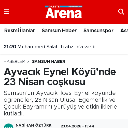
Nöbetçi Eczaneler
Resmi İlanlar
Samsun Haber
Samsunspor
As
Hava Durumu
20:43
Şehit Yakınları ve Gazilere Yönelik Kanun Teklifi Komisyonda
Samsun Namaz Vakitleri
HABERLER
SAMSUN HABER
Trafik Durumu
Ayvacık Eynel Köyü’nde
23 Nisan coşkusu
Süper Lig Puan Durumu ve Fikstür
Samsun’un Ayvacık ilçesi Eynel köyünde
Tüm Manşetler
öğrenciler, 23 Nisan Ulusal Egemenlik ve
Çocuk Bayramı’nı yürüyüş ve etkinliklerle
Son Dakika Haberleri
kutladı.
Haber Arşivi
NAGIHAN ÖZTÜRK
23.04.2026 - 13:44