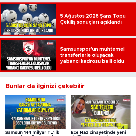
5 Ağustos 2026 Şans Topu
Çekiliş sonuçları açıklandı
Samsunspor'un muhtemel
transferlerle oluşacak
yabancı kadrosu belli oldu
Bunlar da ilginizi çekebilir
Samsun 144 milyar TL'lik
Ece Naz cinayetinde yeni