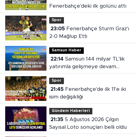
Fenerbahçe'deki ilk golünü attı
Spor
23:05
Fenerbahçe Sturm Graz'ı
2-0 Mağlup Etti
Samsun Haber
22:14
Samsun 144 milyar TL'lik
yatırımla gelişmeye devam
ediyor
Spor
21:45
Fenerbahçe'de ilk 11'e iki
isim değişikliği
Gündem Haberleri
21:35
5 Ağustos 2026 Çılgın
Sayısal Loto sonuçları belli oldu