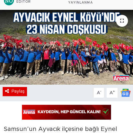
EDITÖR
YAYINLANMA
Paylaş
-
+
A
A
Samsun’un Ayvacık ilçesine bağlı Eynel