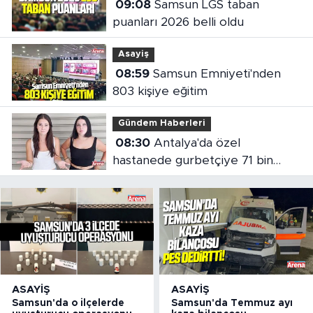
09:08
Samsun LGS taban
puanları 2026 belli oldu
Asayiş
08:59
Samsun Emniyeti'nden
803 kişiye eğitim
Gündem Haberleri
08:30
Antalya'da özel
hastanede gurbetçiye 71 bin
liralık fatura
ASAYIŞ
ASAYIŞ
Samsun'da o ilçelerde
Samsun'da Temmuz ayı