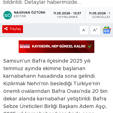
bildirildi. Detaylar haberimizde...
NAGIHAN ÖZTÜRK
11.05.2026 - 13:37
11.05.2026 - 13
EDITÖR
YAYINLANMA
GÜNCELLEM
Paylaş
-
+
A
A
Samsun'un Bafra ilçesinde 2025 yılı
temmuz ayında ekimine başlanan
karnabaharın hasadında sona gelindi.
Kızılırmak Nehri'nin beslediği Türkiye'nin
önemli ovalarından Bafra Ovası'nda 20 bin
dekar alanda karnabahar yetiştirildi. Bafra
Sebze Üreticileri Birliği Başkanı Adem Aşçı,