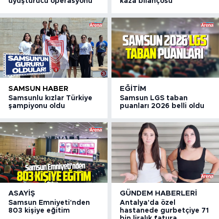
uyuşturucu operasyonu
kaza bilançosu
SAMSUN HABER
EĞITIM
Samsunlu kızlar Türkiye
Samsun LGS taban
şampiyonu oldu
puanları 2026 belli oldu
ASAYIŞ
GÜNDEM HABERLERI
Samsun Emniyeti'nden
Antalya'da özel
803 kişiye eğitim
hastanede gurbetçiye 71
bin liralık fatura