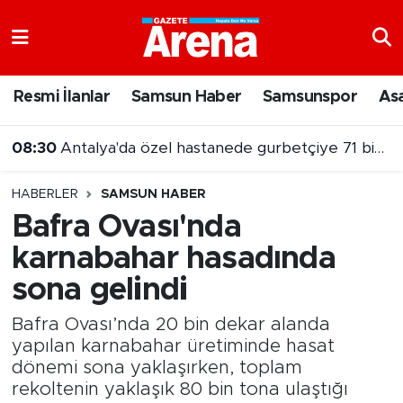
Nöbetçi Eczaneler
Resmi İlanlar
Samsun Haber
Samsunspor
As
08:30
Antalya'da özel hastanede gurbetçiye 71 bin liralık fatura
Hava Durumu
08:28
Salah karşılamasında renkli anlar:Firavun Trabzon'da!
Samsun Namaz Vakitleri
HABERLER
SAMSUN HABER
Trafik Durumu
Bafra Ovası'nda
karnabahar hasadında
Süper Lig Puan Durumu ve Fikstür
sona gelindi
Tüm Manşetler
Bafra Ovası’nda 20 bin dekar alanda
Son Dakika Haberleri
yapılan karnabahar üretiminde hasat
dönemi sona yaklaşırken, toplam
rekoltenin yaklaşık 80 bin tona ulaştığı
Haber Arşivi