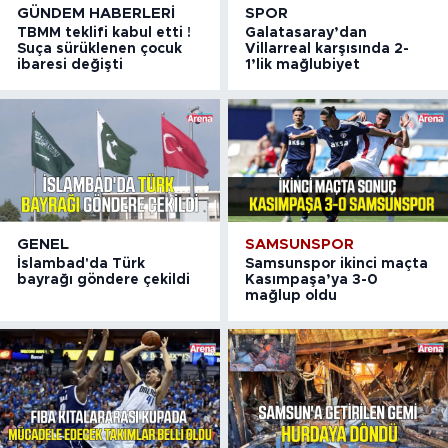
GÜNDEM HABERLERI
SPOR
TBMM teklifi kabul etti !
Galatasaray’dan
Suça sürüklenen çocuk
Villarreal karşısında 2-
ibaresi değişti
1’lik mağlubiyet
GENEL
SAMSUNSPOR
İslambad'da Türk
Samsunspor ikinci maçta
bayrağı göndere çekildi
Kasımpaşa’ya 3-0
mağlup oldu