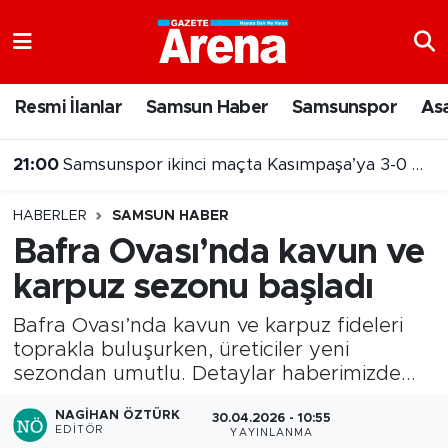
Nöbetçi Eczaneler
Resmi İlanlar
Samsun Haber
Samsunspor
As
Hava Durumu
19:59
Havzda'da 11 yıl kesinleşmiş hapis cezası olan şahıs yakalandı
Samsun Namaz Vakitleri
HABERLER
SAMSUN HABER
Trafik Durumu
Bafra Ovası’nda kavun ve
karpuz sezonu başladı
Süper Lig Puan Durumu ve Fikstür
Bafra Ovası’nda kavun ve karpuz fideleri
Tüm Manşetler
toprakla buluşurken, üreticiler yeni
sezondan umutlu. Detaylar haberimizde...
Son Dakika Haberleri
NAGIHAN ÖZTÜRK
30.04.2026 - 10:55
Haber Arşivi
EDITÖR
YAYINLANMA