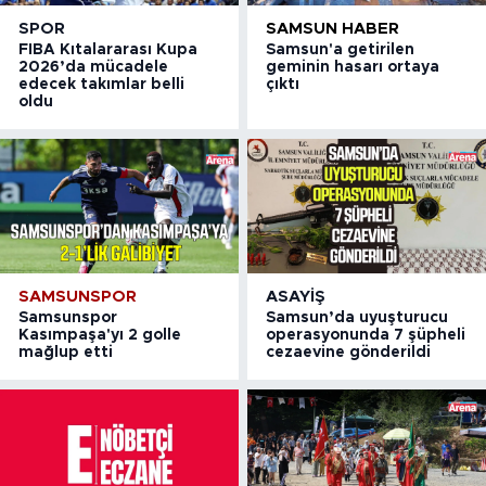
SPOR
SAMSUN HABER
FIBA Kıtalararası Kupa
Samsun'a getirilen
2026’da mücadele
geminin hasarı ortaya
edecek takımlar belli
çıktı
oldu
SAMSUNSPOR
ASAYIŞ
Samsunspor
Samsun’da uyuşturucu
Kasımpaşa'yı 2 golle
operasyonunda 7 şüpheli
mağlup etti
cezaevine gönderildi