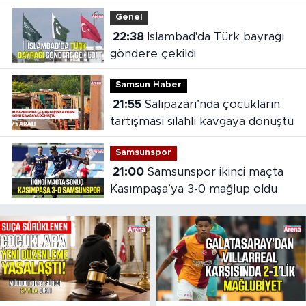
Genel
22:38
İslambad'da Türk bayrağı
göndere çekildi
Samsun Haber
21:55
Salıpazarı’nda çocukların
tartışması silahlı kavgaya dönüştü
Samsunspor
21:00
Samsunspor ikinci maçta
Kasımpaşa’ya 3-0 mağlup oldu