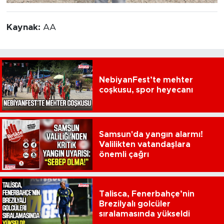
Kaynak:
AA
NebiyanFest’te mehter
coşkusu, spor heyecanı
Samsun'da yangın alarmı!
Valilikten vatandaşlara
önemli çağrı
Talisca, Fenerbahçe’nin
Brezilyalı golcüler
sıralamasında yükseldi