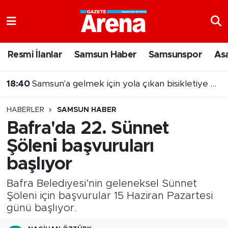
Nöbetçi Eczaneler
Resmi İlanlar
Samsun Haber
Samsunspor
As
Hava Durumu
18:40
Samsun'a gelmek için yola çıkan bisikletiye otomobil çarptı
Samsun Namaz Vakitleri
17:41
FIBA Kıtalararası Kupa 2026’da mücadele edecek takımlar belli oldu
HABERLER
SAMSUN HABER
Trafik Durumu
Bafra'da 22. Sünnet
Şöleni başvuruları
Süper Lig Puan Durumu ve Fikstür
başlıyor
Tüm Manşetler
Bafra Belediyesi’nin geleneksel Sünnet
Son Dakika Haberleri
Şöleni için başvurular 15 Haziran Pazartesi
günü başlıyor.
Haber Arşivi