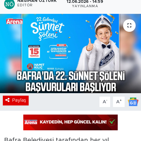
NAGIHAN ÖZTÜRK
12.06.2026 - 14:59
EDITÖR
YAYINLANMA
Paylaş
-
+
A
A
Bafra Belediyesi tarafından her yıl