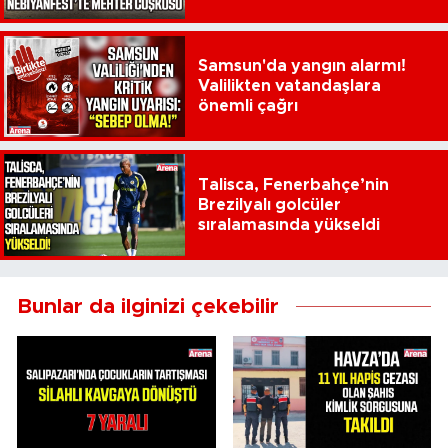
Samsun'da yangın alarmı!
Valilikten vatandaşlara
önemli çağrı
Talisca, Fenerbahçe’nin
Brezilyalı golcüler
sıralamasında yükseldi
Bunlar da ilginizi çekebilir