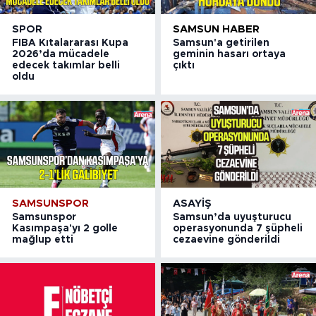
SPOR
SAMSUN HABER
FIBA Kıtalararası Kupa
Samsun'a getirilen
2026’da mücadele
geminin hasarı ortaya
edecek takımlar belli
çıktı
oldu
SAMSUNSPOR
ASAYIŞ
Samsunspor
Samsun’da uyuşturucu
Kasımpaşa'yı 2 golle
operasyonunda 7 şüpheli
mağlup etti
cezaevine gönderildi