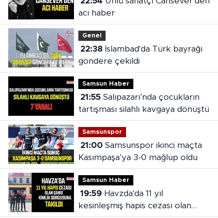
22:54
Ünlü sanatçı Cansever’den
acı haber
Genel
22:38
İslambad'da Türk bayrağı
göndere çekildi
Samsun Haber
21:55
Salıpazarı’nda çocukların
tartışması silahlı kavgaya dönüştü
Samsunspor
21:00
Samsunspor ikinci maçta
Kasımpaşa’ya 3-0 mağlup oldu
Samsun Haber
19:59
Havzda'da 11 yıl
kesinleşmiş hapis cezası olan
şahıs yakalandı