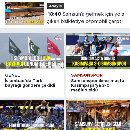
Asayiş
18:40
Samsun'a gelmek için yola
çıkan bisikletiye otomobil çarptı
GENEL
SAMSUNSPOR
İslambad'da Türk
Samsunspor ikinci maçta
bayrağı göndere çekildi
Kasımpaşa’ya 3-0
mağlup oldu