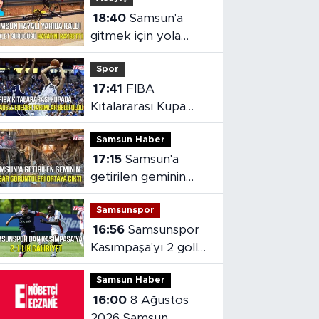
18:40
Samsun'a
gitmek için yola
çıkan bisikletiye
Spor
otomobil çarptı
17:41
FIBA
Kıtalararası Kupa
2026’da mücadele
Samsun Haber
edecek takımlar
17:15
Samsun'a
belli oldu
getirilen geminin
hasarı ortaya çıktı
Samsunspor
16:56
Samsunspor
Kasımpaşa'yı 2 golle
mağlup etti
Samsun Haber
16:00
8 Ağustos
2026 Samsun