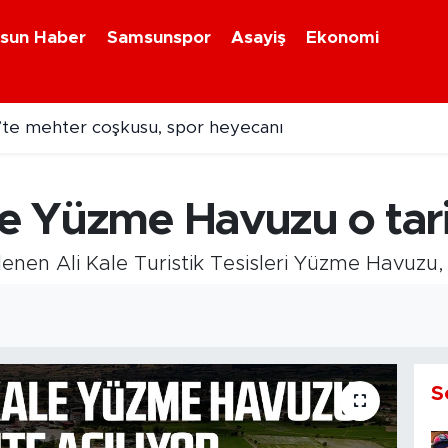
sun Haber
Samsunspor
Asayiş
Ekonomi
te mehter coşkusu, spor heyecanı
na uğramıştı! Hasarlı Türk gemisi Samsun'a getirildi
le Yüzme Havuzu o tari
lenen Ali Kale Turistik Tesisleri Yüzme Havuzu,
9
S