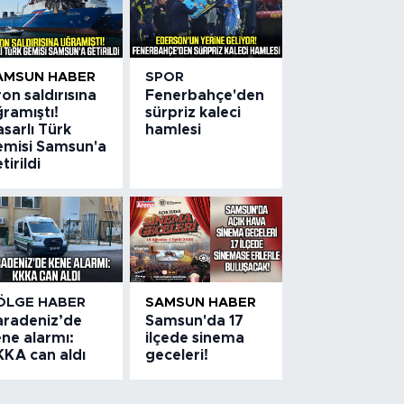
AMSUN HABER
SPOR
on saldırısına
Fenerbahçe'den
ramıştı!
sürpriz kaleci
sarlı Türk
hamlesi
emisi Samsun'a
tirildi
ÖLGE HABER
SAMSUN HABER
aradeniz’de
Samsun'da 17
ne alarmı:
ilçede sinema
KKA can aldı
geceleri!