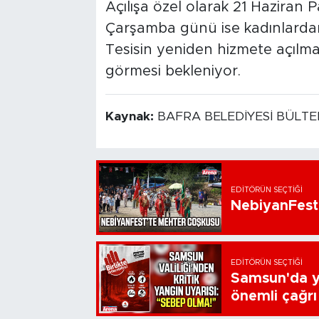
Açılışa özel olarak 21 Haziran
Çarşamba günü ise kadınlardan
Tesisin yeniden hizmete açılma
görmesi bekleniyor.
Kaynak:
BAFRA BELEDİYESİ BÜLT
EDITÖRÜN SEÇTIĞI
NebiyanFest
EDITÖRÜN SEÇTIĞI
Samsun'da ya
önemli çağrı