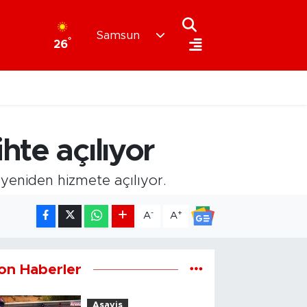
Samsun
°
26
hte açılıyor
 yeniden hizmete açılıyor.
-
+
A
A
on Haberler
Asayiş