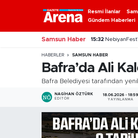
Resmi İlanlar
Sam
Gündem Haberleri
Nöbetçi Eczaneler
15:32
NebiyanFest’
Samsun Haber
Hava Durumu
15:31
Dron saldırısı
Samsun Namaz Vakitleri
HABERLER
SAMSUN HABER
Bafra’da Ali Ka
Trafik Durumu
Bafra Belediyesi tarafından yeni
Süper Lig Puan Durumu ve Fikstür
NAGIHAN ÖZTÜRK
18.06.2026 - 18:5
EDITÖR
YAYINLANMA
Tüm Manşetler
Son Dakika Haberleri
Haber Arşivi