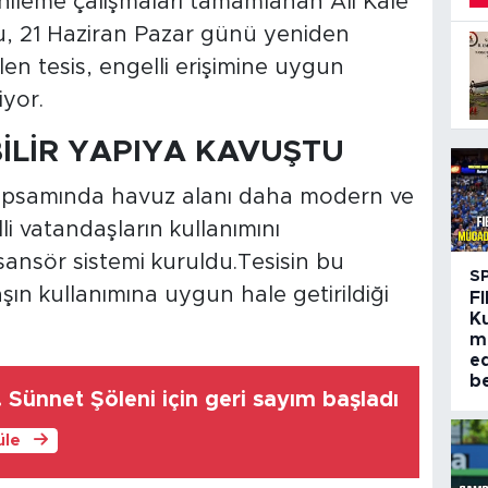
nileme çalışmaları tamamlanan Ali Kale
u, 21 Haziran Pazar günü yeniden
len tesis, engelli erişimine uygun
iyor.
İLİR YAPIYA KAVUŞTU
kapsamında havuz alanı daha modern ve
elli vatandaşların kullanımını
sansör sistemi kuruldu.Tesisin bu
S
n kullanımına uygun hale getirildiği
FI
K
m
e
be
 Sünnet Şöleni için geri sayım başladı
üle