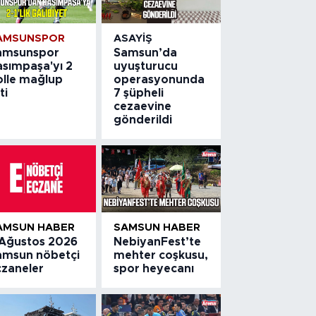
AMSUNSPOR
ASAYIŞ
amsunspor
Samsun’da
asımpaşa'yı 2
uyuşturucu
olle mağlup
operasyonunda
ti
7 şüpheli
cezaevine
gönderildi
AMSUN HABER
SAMSUN HABER
 Ağustos 2026
NebiyanFest’te
amsun nöbetçi
mehter coşkusu,
czaneler
spor heyecanı