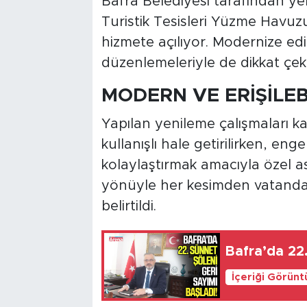
Bafra Belediyesi tarafından ye
Turistik Tesisleri Yüzme Havuz
hizmete açılıyor. Modernize edi
düzenlemeleriyle de dikkat çek
MODERN VE ERİŞİLEB
Yapılan yenileme çalışmaları 
kullanışlı hale getirilirken, eng
kolaylaştırmak amacıyla özel a
yönüyle her kesimden vatandaşı
belirtildi.
Bafra’da 22.
İçeriği Görünt