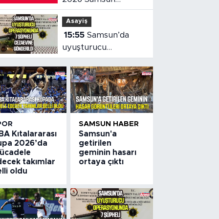
nöbetçi eczaneler
Asayiş
15:55
Samsun’da
uyuşturucu
operasyonunda 7
şüpheli cezaevine
gönderildi
POR
SAMSUN HABER
BA Kıtalararası
Samsun'a
upa 2026’da
getirilen
ücadele
geminin hasarı
decek takımlar
ortaya çıktı
lli oldu