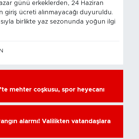
 Pazar günü erkeklerden, 24 Haziran
 giriş ücreti alınmayacağı duyuruldu.
sıyla birlikte yaz sezonunda yoğun ilgi
EN
’te mehter coşkusu, spor heyecanı
ngın alarmı! Valilikten vatandaşlara