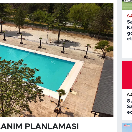
S
S
K
g
et
S
8
S
e
LANIM PLANLAMASI