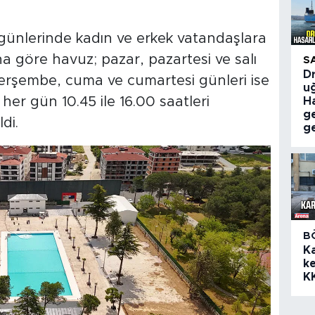
günlerinde kadın ve erkek vatandaşlara
a göre havuz; pazar, pazartesi ve salı
S
Dr
perşembe, cuma ve cumartesi günleri ise
uğ
her gün 10.45 ile 16.00 saatleri
Ha
g
di.
ge
B
K
ke
K