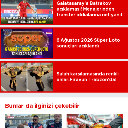
Galatasaray'a Batrakov
açıklaması! Menajerinden
transfer iddialarına net yanıt
6 Ağustos 2026 Süper Loto
sonuçları açıklandı
Salah karşılamasında renkli
anlar:Firavun Trabzon'da!
Bunlar da ilginizi çekebilir