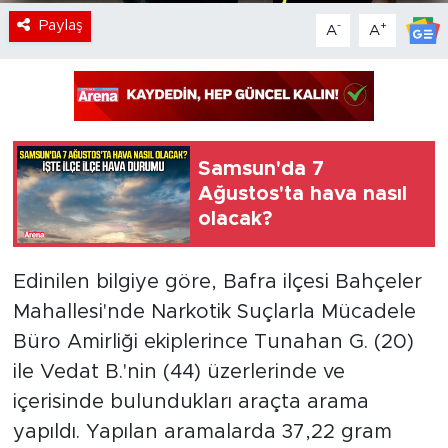
Paylaş
-
+
A
A
Samsun'da 7
Ağustos'ta hava nasıl
olacak?
Edinilen bilgiye göre, Bafra ilçesi Bahçeler
Mahallesi'nde Narkotik Suçlarla Mücadele
Büro Amirliği ekiplerince Tunahan G. (20)
ile Vedat B.'nin (44) üzerlerinde ve
içerisinde bulundukları araçta arama
yapıldı. Yapılan aramalarda 37,22 gram