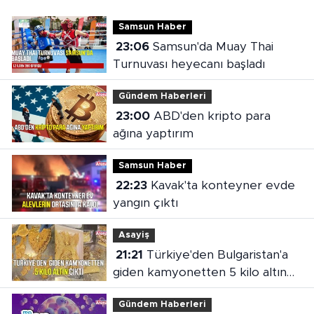
Samsun Haber
23:06
Samsun'da Muay Thai
Turnuvası heyecanı başladı
Gündem Haberleri
23:00
ABD'den kripto para
ağına yaptırım
Samsun Haber
22:23
Kavak'ta konteyner evde
yangın çıktı
Asayiş
21:21
Türkiye'den Bulgaristan'a
giden kamyonetten 5 kilo altın
çıktı
Gündem Haberleri