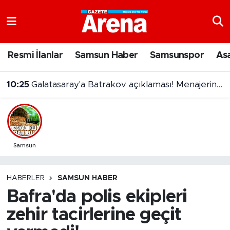
Nöbetçi Eczaneler
Resmi İlanlar
Samsun Haber
Samsunspor
As
Hava Durumu
10:25
Galatasaray'a Batrakov açıklaması! Menajerinden transfer iddialarına net yanıt
Samsun Namaz Vakitleri
Trafik Durumu
Süper Lig Puan Durumu ve Fikstür
Samsun
Tüm Manşetler
HABERLER
SAMSUN HABER
Bafra'da polis ekipleri
Son Dakika Haberleri
zehir tacirlerine geçit
Haber Arşivi