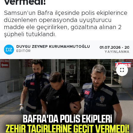
vermedi!
Samsun'un Bafra ilçesinde polis ekiplerince
düzenlenen operasyonda uyuşturucu
madde ele geçirilirken, gözaltına alınan 2
şüpheli tutuklandı.
DUYGU ZEYNEP KURUMAHMUTOĞLU
01.07.2026 - 20:3
EDITÖR
YAYINLANMA