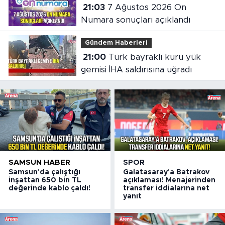
21:03
7 Ağustos 2026 On
Numara sonuçları açıklandı
Gündem Haberleri
21:00
Türk bayraklı kuru yük
gemisi İHA saldırısına uğradı
SAMSUN HABER
SPOR
Samsun'da çalıştığı
Galatasaray'a Batrakov
inşattan 650 bin TL
açıklaması! Menajerinden
değerinde kablo çaldı!
transfer iddialarına net
yanıt