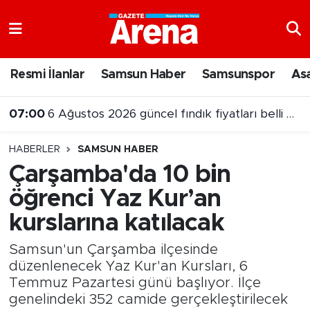
Nöbetçi Eczaneler
Resmi İlanlar
Samsun Haber
Samsunspor
As
Hava Durumu
07:00
6 Ağustos 2026 güncel fındık fiyatları belli oldu
Samsun Namaz Vakitleri
HABERLER
SAMSUN HABER
Trafik Durumu
Çarşamba'da 10 bin
öğrenci Yaz Kur’an
Süper Lig Puan Durumu ve Fikstür
kurslarına katılacak
Tüm Manşetler
Samsun'un Çarşamba ilçesinde
Son Dakika Haberleri
düzenlenecek Yaz Kur'an Kursları, 6
Temmuz Pazartesi günü başlıyor. İlçe
genelindeki 352 camide gerçekleştirilecek
Haber Arşivi