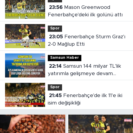
23:56
Mason Greenwood
Fenerbahçe'deki ilk golünü attı
Spor
23:05
Fenerbahçe Sturm Graz'ı
2-0 Mağlup Etti
Samsun Haber
22:14
Samsun 144 milyar TL'lik
yatırımla gelişmeye devam
ediyor
Spor
21:45
Fenerbahçe'de ilk 11'e iki
isim değişikliği