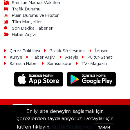
Samsun Namaz Vakitleri
Trafik Durumu
Puan Durumu ve Fikstür
Tüm Manşetler
Son Dakika Haberleri
Haber Arşivi
Çerez Politikası
Gizlilik Sözleşmesi
İletişim
Künye
Haber Arşivi
Asayiş
Kültür-Sanat
Samsun Haber
Samsunspor
TV- Magazin
RSS
Copyright © 2026. Her hakkı saklıdır.
En iyi site deneyimi sağlamak için
çerezlerden faydalanıyoruz. Detaylar için
Haber Yazılımı:
TE Bilişim
lütfen tıklayın.
Gizlilik Sözleşmesi
TAMAM