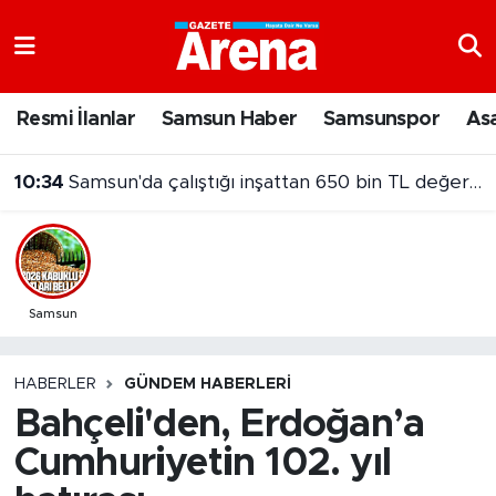
Nöbetçi Eczaneler
Resmi İlanlar
Samsun Haber
Samsunspor
As
Hava Durumu
10:34
Samsun'da çalıştığı inşattan 650 bin TL değerinde kablo çaldı!
Samsun Namaz Vakitleri
Trafik Durumu
Süper Lig Puan Durumu ve Fikstür
Samsun
Tüm Manşetler
HABERLER
GÜNDEM HABERLERI
Bahçeli'den, Erdoğan’a
Son Dakika Haberleri
Cumhuriyetin 102. yıl
Haber Arşivi