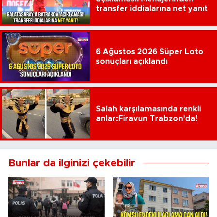
transfer iddialarına net yanıt
6 Ağustos 2026 Süper Loto
sonuçları açıklandı
Salah karşılamasında renkli
anlar:Firavun Trabzon'da!
Bunlar da ilginizi çekebilir