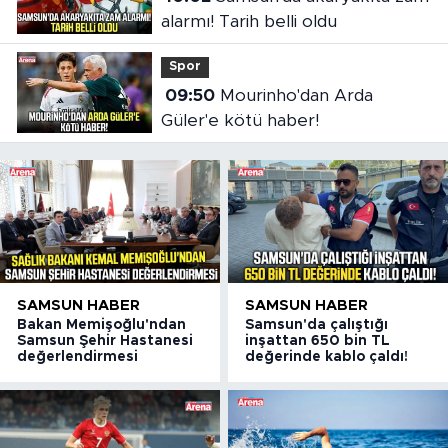
alarmı! Tarih belli oldu
Spor
09:50
Mourinho'dan Arda
Güler'e kötü haber!
SAMSUN HABER
SAMSUN HABER
Bakan Memişoğlu'ndan
Samsun'da çalıştığı
Samsun Şehir Hastanesi
inşattan 650 bin TL
değerlendirmesi
değerinde kablo çaldı!