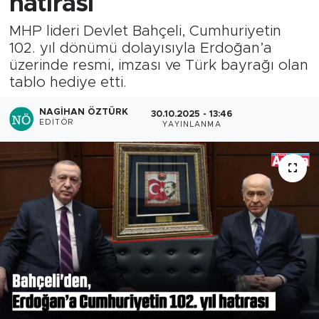
hatırası
MHP lideri Devlet Bahçeli, Cumhuriyetin
102. yıl dönümü dolayısıyla Erdoğan’a
üzerinde resmi, imzası ve Türk bayrağı olan
tablo hediye etti.
NAGIHAN ÖZTÜRK
30.10.2025 - 13:46
EDITÖR
YAYINLANMA