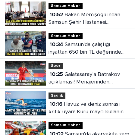
Samsun Haber
10:52
Bakan Memişoğlu'ndan
Samsun Şehir Hastanesi
değerlendirmesi
Samsun Haber
10:34
Samsun'da çalıştığı
inşattan 650 bin TL değerinde
kablo çaldı!
Spor
10:25
Galatasaray'a Batrakov
açıklaması! Menajerinden
transfer iddialarına net yanıt
Sağlık
10:16
Havuz ve deniz sonrası
kritik uyarı! Kuru mayo kullanın
Samsun Haber
10:02
Samsun'da akaryakıta zam