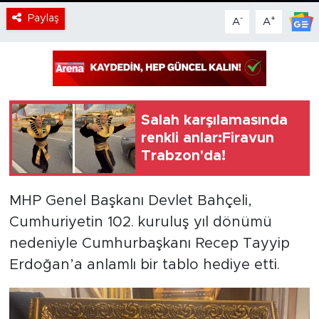
Paylaş
-
+
A
A
Salah karşılamasında
renkli anlar:Firavun
Trabzon'da!
MHP Genel Başkanı Devlet Bahçeli,
Cumhuriyetin 102. kuruluş yıl dönümü
nedeniyle Cumhurbaşkanı Recep Tayyip
Erdoğan’a anlamlı bir tablo hediye etti.