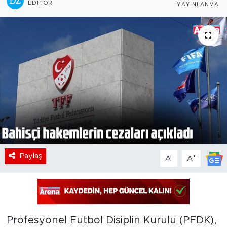
EDITÖR
YAYINLANMA
Paylaş
-
+
A
A
Profesyonel Futbol Disiplin Kurulu (PFDK),