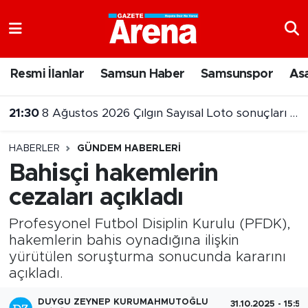
Nöbetçi Eczaneler
Resmi İlanlar
Samsun Haber
Samsunspor
As
Hava Durumu
21:30
8 Ağustos 2026 Çılgın Sayısal Loto sonuçları belli oldu
Samsun Namaz Vakitleri
HABERLER
GÜNDEM HABERLERI
Trafik Durumu
Bahisçi hakemlerin
cezaları açıkladı
Süper Lig Puan Durumu ve Fikstür
Profesyonel Futbol Disiplin Kurulu (PFDK),
Tüm Manşetler
hakemlerin bahis oynadığına ilişkin
yürütülen soruşturma sonucunda kararını
Son Dakika Haberleri
açıkladı.
Haber Arşivi
DUYGU ZEYNEP KURUMAHMUTOĞLU
31.10.2025 - 15:50