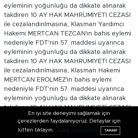
En iyi site deneyimi sağlamak için
çerezlerden faydalanıyoruz. Detaylar için
lütfen tıklayın.
Gizlilik Sözleşmesi
TAMAM