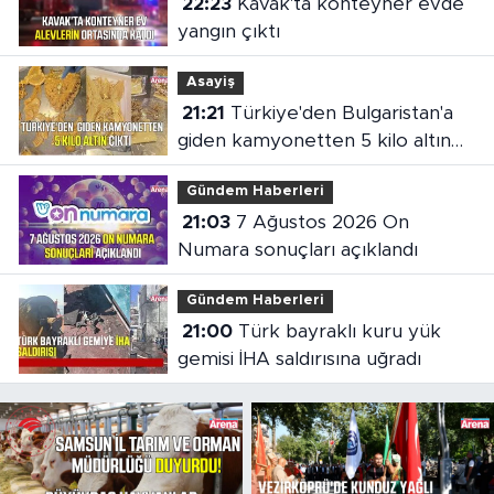
22:23
Kavak'ta konteyner evde
yangın çıktı
Asayiş
21:21
Türkiye'den Bulgaristan'a
giden kamyonetten 5 kilo altın
çıktı
Gündem Haberleri
21:03
7 Ağustos 2026 On
Numara sonuçları açıklandı
Gündem Haberleri
21:00
Türk bayraklı kuru yük
gemisi İHA saldırısına uğradı