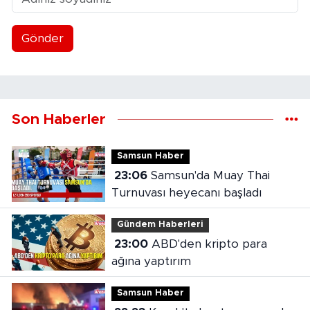
Gönder
Son Haberler
Samsun Haber
23:06
Samsun'da Muay Thai
Turnuvası heyecanı başladı
Gündem Haberleri
23:00
ABD'den kripto para
ağına yaptırım
Samsun Haber