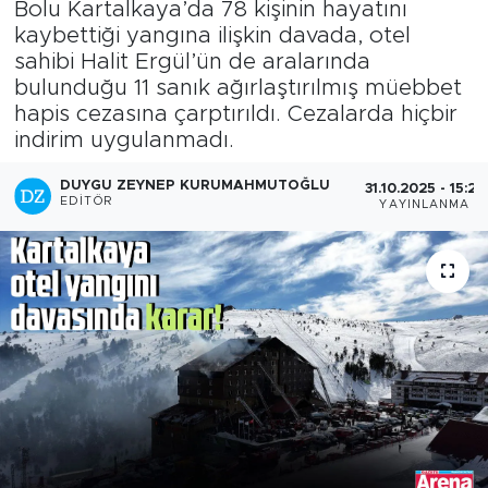
Bolu Kartalkaya’da 78 kişinin hayatını
kaybettiği yangına ilişkin davada, otel
sahibi Halit Ergül’ün de aralarında
bulunduğu 11 sanık ağırlaştırılmış müebbet
hapis cezasına çarptırıldı. Cezalarda hiçbir
indirim uygulanmadı.
DUYGU ZEYNEP KURUMAHMUTOĞLU
31.10.2025 - 15:23
EDITÖR
YAYINLANMA