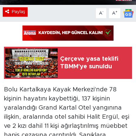
Paylaş
-
+
A
A
Çerçeve yasa teklifi
TBMM'ye sunuldu
Bolu Kartalkaya Kayak Merkezi'nde 78
kişinin hayatını kaybettiği, 137 kişinin
yaralandığı Grand Kartal Otel yangınına
ilişkin, aralarında otel sahibi Halit Ergül, eşi
ve 2 kızı dahil 11 kişi ağırlaştırılmış müebbet
hapis cezasına çarptırıldı. Sanıklara