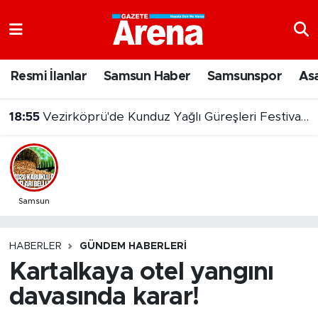
Nöbetçi Eczaneler
Resmi İlanlar
Samsun Haber
Samsunspor
As
Hava Durumu
18:55
Vezirköprü'de Kunduz Yağlı Güreşleri Festivali başladı
Samsun Namaz Vakitleri
Trafik Durumu
Süper Lig Puan Durumu ve Fikstür
Samsun
Tüm Manşetler
HABERLER
GÜNDEM HABERLERI
Kartalkaya otel yangını
Son Dakika Haberleri
davasında karar!
Haber Arşivi