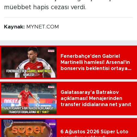
müebbet hapis cezası verdi.
Kaynak:
MYNET.COM
Fenerbahçe'den Gabriel
Martinelli hamlesi! Arsenal'in
bonservis beklentisi ortaya
çıktı
Galatasaray'a Batrakov
açıklaması! Menajerinden
transfer iddialarına net yanıt
6 Ağustos 2026 Süper Loto