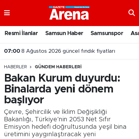
Nöbetçi Eczaneler
Resmi İlanlar
Samsun Haber
Samsunspor
As
Hava Durumu
07:00
8 Ağustos 2026 güncel fındık fiyatları
Samsun Namaz Vakitleri
HABERLER
GÜNDEM HABERLERI
Trafik Durumu
Bakan Kurum duyurdu:
Binalarda yeni dönem
Süper Lig Puan Durumu ve Fikstür
başlıyor
Tüm Manşetler
Çevre, Şehircilik ve İklim Değişikliği
Son Dakika Haberleri
Bakanlığı, Türkiye’nin 2053 Net Sıfır
Emisyon hedefi doğrultusunda yeşil bina
üretimini yaygınlaştıracak yeni
Haber Arşivi