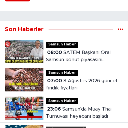
Son Haberler
Samsun Haber
08:00
SATEM Başkanı Oral
Samsun konut piyasasını
değerlendirdi
Samsun Haber
07:00
8 Ağustos 2026 güncel
fındık fiyatları
Samsun Haber
23:06
Samsun'da Muay Thai
Turnuvası heyecanı başladı