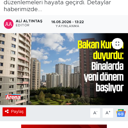
düzenlemeleri hayata geçirdi. Detaylar
haberimizde...
ALI ALTINTAŞ
16.05.2026 - 13:22
EDITÖR
YAYINLANMA
Paylaş
-
+
A
A