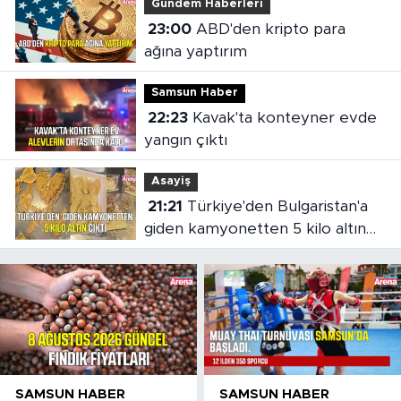
Gündem Haberleri
23:00
ABD'den kripto para
ağına yaptırım
Samsun Haber
22:23
Kavak'ta konteyner evde
yangın çıktı
Asayiş
21:21
Türkiye'den Bulgaristan'a
giden kamyonetten 5 kilo altın
çıktı
SAMSUN HABER
SAMSUN HABER