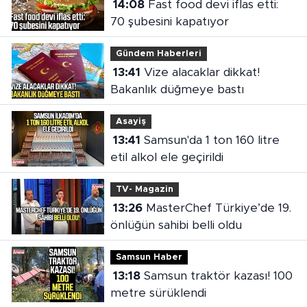
14:08
Fast food devi iflas etti:
70 şubesini kapatıyor
Gündem Haberleri
13:41
Vize alacaklar dikkat!
Bakanlık düğmeye bastı
Asayiş
13:41
Samsun'da 1 ton 160 litre
etil alkol ele geçirildi
TV- Magazin
13:26
MasterChef Türkiye’de 19.
önlüğün sahibi belli oldu
Samsun Haber
13:18
Samsun traktör kazası! 100
metre sürüklendi