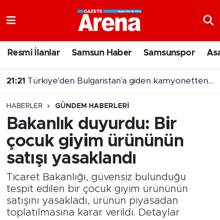
Nöbetçi Eczaneler
Resmi İlanlar
Samsun Haber
Samsunspor
As
Hava Durumu
21:21
Türkiye'den Bulgaristan'a giden kamyonetten 5 kilo altın çıktı
Samsun Namaz Vakitleri
HABERLER
GÜNDEM HABERLERI
Trafik Durumu
Bakanlık duyurdu: Bir
çocuk giyim ürününün
Süper Lig Puan Durumu ve Fikstür
satışı yasaklandı
Tüm Manşetler
Ticaret Bakanlığı, güvensiz bulunduğu
Son Dakika Haberleri
tespit edilen bir çocuk giyim ürününün
satışını yasakladı, ürünün piyasadan
toplatılmasına karar verildi. Detaylar
Haber Arşivi