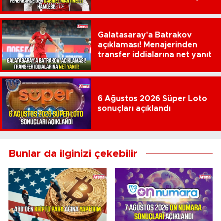
çıktı
Galatasaray'a Batrakov
açıklaması! Menajerinden
transfer iddialarına net yanıt
6 Ağustos 2026 Süper Loto
sonuçları açıklandı
Bunlar da ilginizi çekebilir