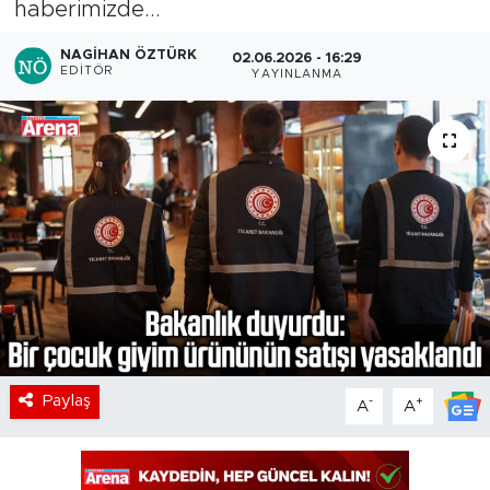
haberimizde...
NAGIHAN ÖZTÜRK
02.06.2026 - 16:29
EDITÖR
YAYINLANMA
Paylaş
-
+
A
A