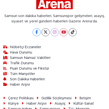
Samsun son dakika haberleri, Samsunspor gelişmeleri, asayiş,
siyaset ve yerel gündem haberleri Gazete Arena’da.
Nöbetçi Eczaneler
Hava Durumu
Samsun Namaz Vakitleri
Trafik Durumu
Puan Durumu ve Fikstür
Tüm Manşetler
Son Dakika Haberleri
Haber Arşivi
Çerez Politikası
Gizlilik Sözleşmesi
İletişim
Künye
Haber Arşivi
Asayiş
Kültür-Sanat
Samsun Haber
Samsunspor
TV- Magazin