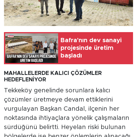
Bafra'nın dev sanayi
projesinde üretim
başladı
MAHALLELERDE KALICI ÇÖZÜMLER
HEDEFLENİYOR
Tekkeköy genelinde sorunlara kalıcı
çözümler üretmeye devam ettiklerini
vurgulayan Başkan Candal, ilçenin her
noktasında ihtiyaçlara yönelik çalışmaların
sürdüğünü belirtti. Heyelan riski bulunan
bölgelerde ise benzer önlemlerin alınacağı