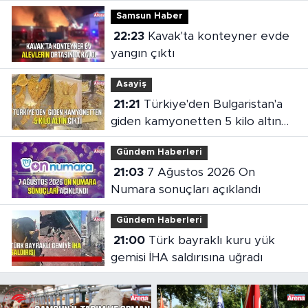
Samsun Haber
22:23
Kavak'ta konteyner evde
yangın çıktı
Asayiş
21:21
Türkiye'den Bulgaristan'a
giden kamyonetten 5 kilo altın
çıktı
Gündem Haberleri
21:03
7 Ağustos 2026 On
Numara sonuçları açıklandı
Gündem Haberleri
21:00
Türk bayraklı kuru yük
gemisi İHA saldırısına uğradı