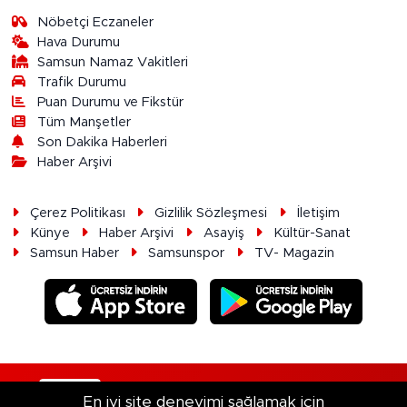
Nöbetçi Eczaneler
Hava Durumu
Samsun Namaz Vakitleri
Trafik Durumu
Puan Durumu ve Fikstür
Tüm Manşetler
Son Dakika Haberleri
Haber Arşivi
Çerez Politikası
Gizlilik Sözleşmesi
İletişim
Künye
Haber Arşivi
Asayiş
Kültür-Sanat
Samsun Haber
Samsunspor
TV- Magazin
RSS
Copyright © 2026. Her hakkı saklıdır.
En iyi site deneyimi sağlamak için