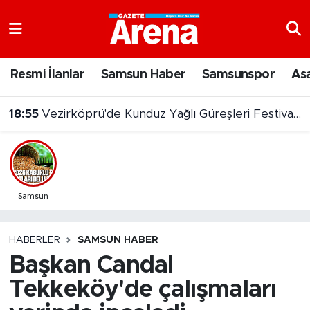
Nöbetçi Eczaneler
Resmi İlanlar
Samsun Haber
Samsunspor
As
Hava Durumu
18:55
Vezirköprü'de Kunduz Yağlı Güreşleri Festivali başladı
Samsun Namaz Vakitleri
Trafik Durumu
Süper Lig Puan Durumu ve Fikstür
Samsun
Tüm Manşetler
HABERLER
SAMSUN HABER
Başkan Candal
Son Dakika Haberleri
Tekkeköy'de çalışmaları
Haber Arşivi