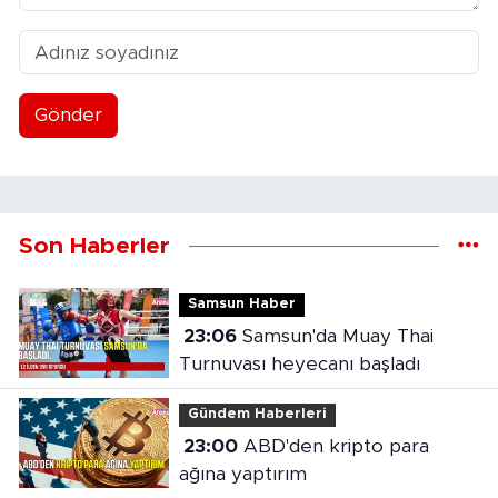
Gönder
Son Haberler
Samsun Haber
23:06
Samsun'da Muay Thai
Turnuvası heyecanı başladı
Gündem Haberleri
23:00
ABD'den kripto para
ağına yaptırım