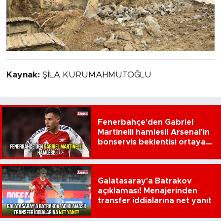
Kaynak:
ŞİLA KURUMAHMUTOĞLU
Fenerbahçe'den Gabriel
Martinelli hamlesi! Arsenal'in
bonservis beklentisi ortaya
çıktı
Galatasaray'a Batrakov
açıklaması! Menajerinden
transfer iddialarına net yanıt