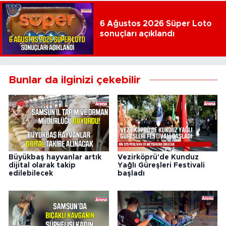
6 Ağustos 2026 Süper Loto
sonuçları açıklandı
Bunlar da ilginizi çekebilir
Büyükbaş hayvanlar artık
Vezirköprü'de Kunduz
dijital olarak takip
Yağlı Güreşleri Festivali
edilebilecek
başladı