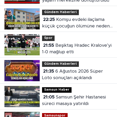
yaşam merkezine dönüştürüldü
Gündem Haberleri
22:25
Komşu evdeki ilaçlama
küçük çocuğun ölümüne neden
oldu
Spor
21:55
Beşiktaş Hradec Kralove’yi
1-0 mağlup etti
Gündem Haberleri
21:35
6 Ağustos 2026 Süper
Loto sonuçları açıklandı
Samsun Haber
21:05
Samsun Şehir Hastanesi
süreci masaya yatırıldı
Samsunspor