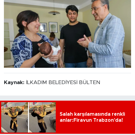
Kaynak:
İLKADIM BELEDİYESİ BÜLTEN
Salah karşılamasında renkli
anlar:Firavun Trabzon'da!