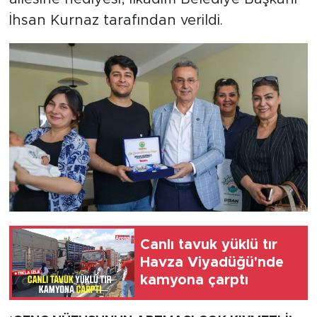
İhsan Kurnaz tarafından verildi.
Canlı tavuk yüklü tır
Havza Viyadüğü'nde
kamyona çarptı