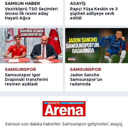
SAMSUN HABER
ASAYIŞ
Vezirköprü TSO Seçimleri
Rapçi Yüşa Keskin ve 3
öncesi ilk resmi aday
şüpheli adliyeye sevk
Hayati Ağca
edildi
SAMSUNSPOR
SAMSUNSPOR
Samsunspor Igor
Jadon Sancho
Drapinski transferini
Samsunspor'un
resmen açıkladı
radarında
Samsun son dakika haberleri, Samsunspor gelişmeleri, asayiş,