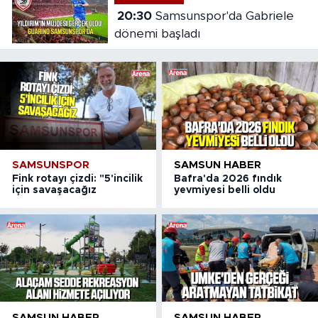
20:30
Samsunspor'da Gabriele
dönemi başladı
SAMSUNSPOR
SAMSUN HABER
Fink rotayı çizdi: "5'incilik
Bafra'da 2026 fındık
için savaşacağız
yevmiyesi belli oldu
SAMSUN HABER
SAMSUN HABER