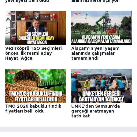
yevmiyesi belli oldu
alanı hizmete açılıyor
Vezirköprü TSO Seçimleri
Alaçam'ın yeni yaşam
öncesi ilk resmi aday
alanında çalışmalar
Hayati Ağca
tamamlandı
TMO 2026 kabuklu fındık
UMKE'den Samsun'da
fiyatları belli oldu
gerçeği aratmayan
tatbikat