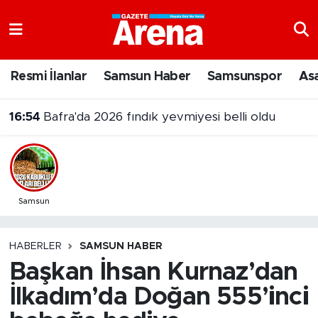
Nöbetçi Eczaneler
Resmi İlanlar
Samsun Haber
Samsunspor
As
Hava Durumu
16:54
Bafra'da 2026 fındık yevmiyesi belli oldu
Samsun Namaz Vakitleri
Trafik Durumu
Süper Lig Puan Durumu ve Fikstür
Samsun
Tüm Manşetler
HABERLER
SAMSUN HABER
Başkan İhsan Kurnaz’dan
Son Dakika Haberleri
İlkadım’da Doğan 555’inci
Haber Arşivi