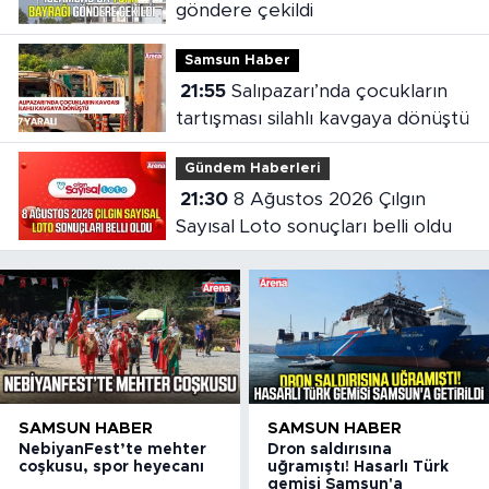
göndere çekildi
Samsun Haber
21:55
Salıpazarı’nda çocukların
tartışması silahlı kavgaya dönüştü
Gündem Haberleri
21:30
8 Ağustos 2026 Çılgın
Sayısal Loto sonuçları belli oldu
SAMSUN HABER
SAMSUN HABER
NebiyanFest’te mehter
Dron saldırısına
coşkusu, spor heyecanı
uğramıştı! Hasarlı Türk
gemisi Samsun'a