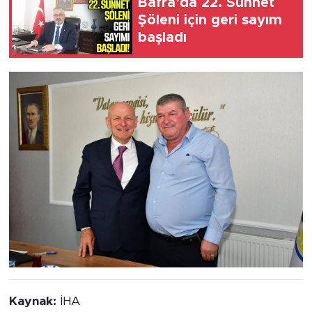
Bafra’da 22. Sünnet
Şöleni için geri sayım
başladı
Kaynak:
İHA