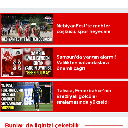
NebiyanFest’te mehter
coşkusu, spor heyecanı
Samsun'da yangın alarmı!
Valilikten vatandaşlara
önemli çağrı
Talisca, Fenerbahçe’nin
Brezilyalı golcüler
sıralamasında yükseldi
Bunlar da ilginizi çekebilir