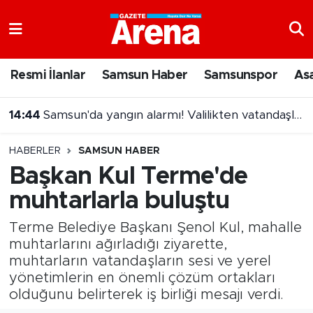
Nöbetçi Eczaneler
Resmi İlanlar
Samsun Haber
Samsunspor
As
Hava Durumu
14:26
Osimhen için yeni transfer iddiası!
Samsun Namaz Vakitleri
HABERLER
SAMSUN HABER
Trafik Durumu
Başkan Kul Terme'de
muhtarlarla buluştu
Süper Lig Puan Durumu ve Fikstür
Terme Belediye Başkanı Şenol Kul, mahalle
Tüm Manşetler
muhtarlarını ağırladığı ziyarette,
muhtarların vatandaşların sesi ve yerel
Son Dakika Haberleri
yönetimlerin en önemli çözüm ortakları
olduğunu belirterek iş birliği mesajı verdi.
Haber Arşivi