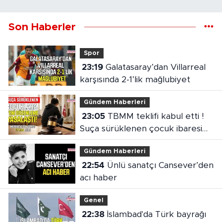
Son Haberler
Spor
23:19
Galatasaray’dan Villarreal
karşısında 2-1’lik mağlubiyet
Gündem Haberleri
23:05
TBMM teklifi kabul etti !
Suça sürüklenen çocuk ibaresi
değişti
Gündem Haberleri
22:54
Ünlü sanatçı Cansever’den
acı haber
Genel
22:38
İslambad'da Türk bayrağı