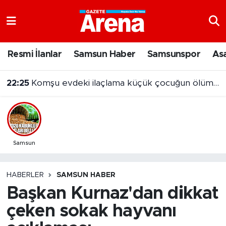
Nöbetçi Eczaneler
Resmi İlanlar
Samsun Haber
Samsunspor
As
Hava Durumu
22:25
Komşu evdeki ilaçlama küçük çocuğun ölümüne neden oldu
Samsun Namaz Vakitleri
Trafik Durumu
Süper Lig Puan Durumu ve Fikstür
Samsun
Tüm Manşetler
HABERLER
SAMSUN HABER
Başkan Kurnaz'dan dikkat
Son Dakika Haberleri
çeken sokak hayvanı
Haber Arşivi