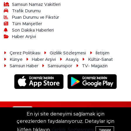
Samsun Namaz Vakitleri
Trafik Durumu
Puan Durumu ve Fikstür
Tüm Manşetler
Son Dakika Haberleri
Haber Arşivi
Çerez Politikası
Gizlilik Sözleşmesi
İletişim
Künye
Haber Arşivi
Asayiş
Kültür-Sanat
Samsun Haber
Samsunspor
TV- Magazin
RSS
Copyright © 2026. Her hakkı saklıdır.
En iyi site deneyimi sağlamak için
çerezlerden faydalanıyoruz. Detaylar için
Haber Yazılımı:
TE Bilişim
lütfen tıklayın.
Gizlilik Sözleşmesi
TAMAM