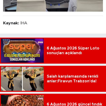
Kaynak:
İHA
6 Ağustos 2026 Süper Loto
sonuçları açıklandı
Salah karşılamasında renkli
anlar:Firavun Trabzon'da!
6 Ağustos 2026 güncel fındık