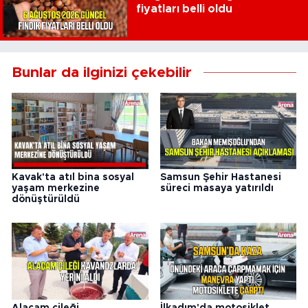
fiyatları belli oldu
Bunlar da ilginizi çekebilir
Kavak'ta atıl bina sosyal
Samsun Şehir Hastanesi
yaşam merkezine
süreci masaya yatırıldı
dönüştürüldü
Alaçam çileği
İlkadım'da motosiklet