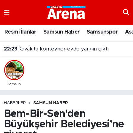
Nöbetçi Eczaneler
Resmi İlanlar
Samsun Haber
Samsunspor
As
Hava Durumu
22:23
Kavak'ta konteyner evde yangın çıktı
Samsun Namaz Vakitleri
Trafik Durumu
Süper Lig Puan Durumu ve Fikstür
Samsun
Tüm Manşetler
HABERLER
SAMSUN HABER
Bem-Bir-Sen'den
Son Dakika Haberleri
Büyükşehir Belediyesi’ne
Haber Arşivi