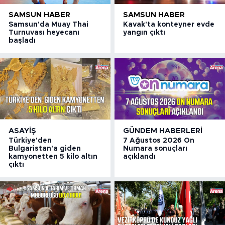
SAMSUN HABER
SAMSUN HABER
Samsun'da Muay Thai
Kavak'ta konteyner evde
Turnuvası heyecanı
yangın çıktı
başladı
ASAYIŞ
GÜNDEM HABERLERI
Türkiye'den
7 Ağustos 2026 On
Bulgaristan'a giden
Numara sonuçları
kamyonetten 5 kilo altın
açıklandı
çıktı