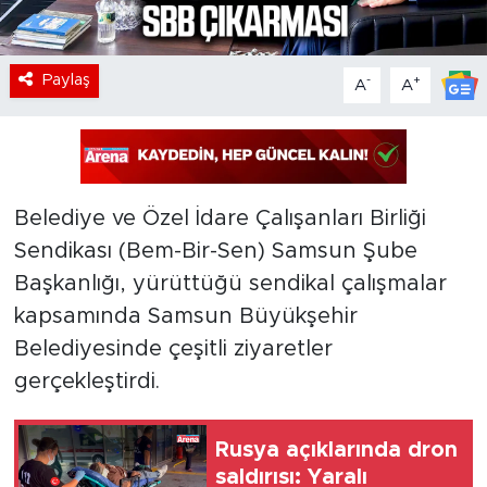
Paylaş
-
+
A
A
Belediye ve Özel İdare Çalışanları Birliği
Sendikası (Bem-Bir-Sen) Samsun Şube
Başkanlığı, yürüttüğü sendikal çalışmalar
kapsamında Samsun Büyükşehir
Belediyesinde çeşitli ziyaretler
gerçekleştirdi.
Rusya açıklarında dron
saldırısı: Yaralı