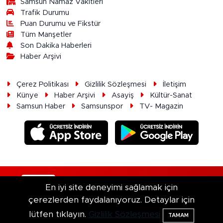
Samsun Namaz Vakitleri
Trafik Durumu
Puan Durumu ve Fikstür
Tüm Manşetler
Son Dakika Haberleri
Haber Arşivi
Çerez Politikası
Gizlilik Sözleşmesi
İletişim
Künye
Haber Arşivi
Asayiş
Kültür-Sanat
Samsun Haber
Samsunspor
TV- Magazin
RSS
Copyright © 2026. Her hakkı saklıdır.
En iyi site deneyimi sağlamak için
çerezlerden faydalanıyoruz. Detaylar için
Haber Yazılımı:
TE Bilişim
lütfen tıklayın.
Gizlilik Sözleşmesi
TAMAM