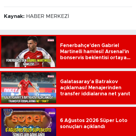
Kaynak:
HABER MERKEZİ
Fenerbahçe'den Gabriel
Martinelli hamlesi! Arsenal'in
bonservis beklentisi ortaya
çıktı
Galatasaray'a Batrakov
açıklaması! Menajerinden
transfer iddialarına net yanıt
6 Ağustos 2026 Süper Loto
sonuçları açıklandı