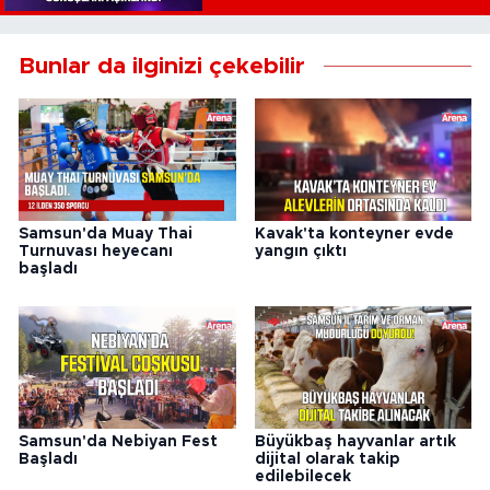
Bunlar da ilginizi çekebilir
Samsun'da Muay Thai
Kavak'ta konteyner evde
Turnuvası heyecanı
yangın çıktı
başladı
Samsun'da Nebiyan Fest
Büyükbaş hayvanlar artık
Başladı
dijital olarak takip
edilebilecek