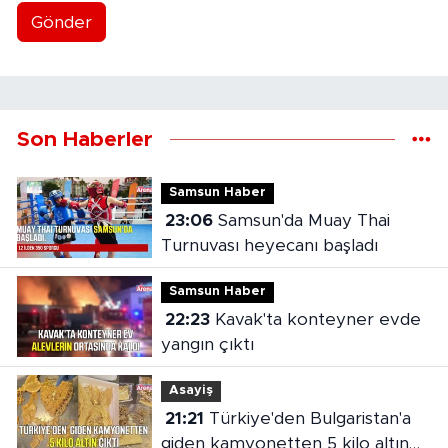
Gönder
Son Haberler
Samsun Haber
23:06
Samsun'da Muay Thai
Turnuvası heyecanı başladı
Samsun Haber
22:23
Kavak'ta konteyner evde
yangın çıktı
Asayiş
21:21
Türkiye'den Bulgaristan'a
giden kamyonetten 5 kilo altın