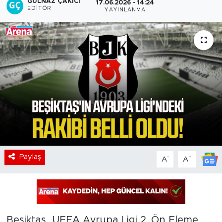
GÜLNAZ ÇAKICI
17.06.2026 - 14:24
EDITÖR
YAYINLANMA
Paylaş
-
+
A
A
Beşiktaş, UEFA Avrupa Ligi 2. Ön Eleme