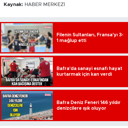
Kaynak:
HABER MERKEZİ
Filenin Sultanları, Fransa'yı 3-
1 mağlup etti
Bafra'da sanayi esnafı hayat
kurtarmak için kan verdi
Bafra Deniz Feneri 146 yıldır
denizcilere ışık oluyor