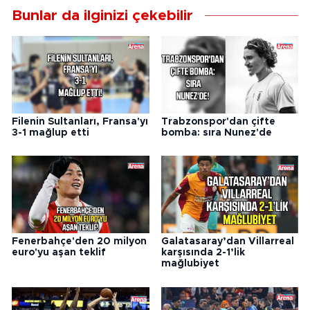
Bunlar da ilginizi çekebilir
Filenin Sultanları, Fransa'yı
Trabzonspor'dan çifte
3-1 mağlup etti
bomba: sıra Nunez'de
Fenerbahçe'den 20 milyon
Galatasaray’dan Villarreal
euro'yu aşan teklif
karşısında 2-1’lik
mağlubiyet