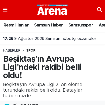
Nöbetçi Eczaneler
Resmi İlanlar
Samsun Haber
Samsunspor
As
Hava Durumu
17:26
9 Ağustos 2026 Samsun nöbetçi eczaneler
Samsun Namaz Vakitleri
HABERLER
SPOR
Trafik Durumu
Beşiktaş'ın Avrupa
Ligi'ndeki rakibi belli
Süper Lig Puan Durumu ve Fikstür
oldu!
Tüm Manşetler
Beşiktaş'ın Avrupa Ligi 2. ön eleme
Son Dakika Haberleri
turundaki rakibi belli oldu. Detaylar
haberimizde...
Haber Arşivi