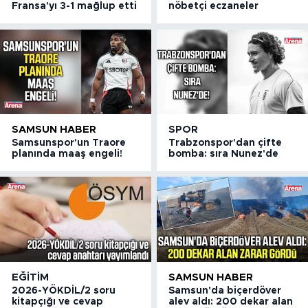
Fransa'yı 3-1 mağlup etti
nöbetçi eczaneler
SAMSUN HABER
SPOR
Samsunspor'un Traore
Trabzonspor'dan çifte
planında maaş engeli!
bomba: sıra Nunez'de
EĞITIM
SAMSUN HABER
2026-YÖKDİL/2 soru
Samsun'da biçerdöver
kitapçığı ve cevap
alev aldı: 200 dekar alan