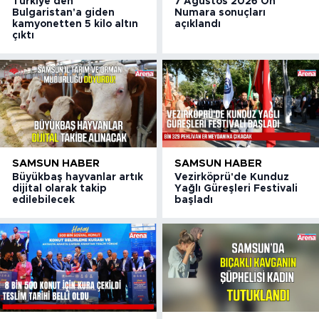
Türkiye'den
7 Ağustos 2026 On
Bulgaristan'a giden
Numara sonuçları
kamyonetten 5 kilo altın
açıklandı
çıktı
SAMSUN HABER
SAMSUN HABER
Büyükbaş hayvanlar artık
Vezirköprü'de Kunduz
dijital olarak takip
Yağlı Güreşleri Festivali
edilebilecek
başladı