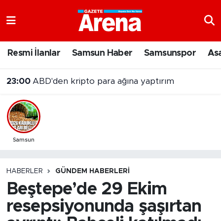
Nöbetçi Eczaneler
Resmi İlanlar
Samsun Haber
Samsunspor
As
Hava Durumu
23:00
ABD'den kripto para ağına yaptırım
Samsun Namaz Vakitleri
Trafik Durumu
Süper Lig Puan Durumu ve Fikstür
Samsun
Tüm Manşetler
HABERLER
GÜNDEM HABERLERI
Beştepe’de 29 Ekim
Son Dakika Haberleri
resepsiyonunda şaşırtan
Haber Arşivi