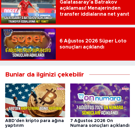
Galatasaray'a Batrakov
açıklaması! Menajerinden
transfer iddialarına net yanıt
6 Ağustos 2026 Süper Loto
sonuçları açıklandı
Bunlar da ilginizi çekebilir
ABD'den kripto para ağına
7 Ağustos 2026 On
yaptırım
Numara sonuçları açıklandı