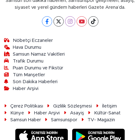
Samsun son dakika haberleri, Samsunspor gelişmeleri, asayiş,
siyaset ve yerel gündem haberleri Gazete Arena’da.
Nöbetçi Eczaneler
Hava Durumu
Samsun Namaz Vakitleri
Trafik Durumu
Puan Durumu ve Fikstür
Tüm Manşetler
Son Dakika Haberleri
Haber Arşivi
Çerez Politikası
Gizlilik Sözleşmesi
İletişim
Künye
Haber Arşivi
Asayiş
Kültür-Sanat
Samsun Haber
Samsunspor
TV- Magazin