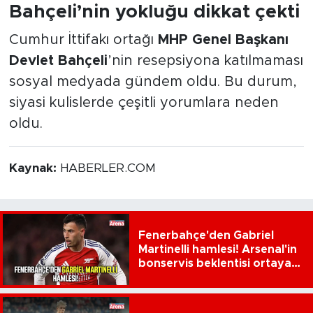
Bahçeli’nin yokluğu dikkat çekti
Cumhur İttifakı ortağı
MHP Genel Başkanı
Devlet Bahçeli
’nin resepsiyona katılmaması
sosyal medyada gündem oldu. Bu durum,
siyasi kulislerde çeşitli yorumlara neden
oldu.
Kaynak:
HABERLER.COM
Fenerbahçe'den Gabriel
Martinelli hamlesi! Arsenal'in
bonservis beklentisi ortaya
çıktı