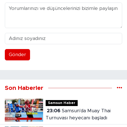
Gönder
Son Haberler
Samsun Haber
23:06
Samsun'da Muay Thai
Turnuvası heyecanı başladı