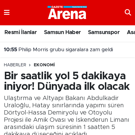
Nöbetçi Eczaneler
Resmi İlanlar
Samsun Haber
Samsunspor
As
Hava Durumu
10:55
Philip Morris grubu sigaralara zam geldi
Samsun Namaz Vakitleri
10:36
Bafra Ovasında hasat devam ediyor
HABERLER
EKONOMI
Trafik Durumu
Bir saatlik yol 5 dakikaya
iniyor! Dünyada ilk olacak
Süper Lig Puan Durumu ve Fikstür
Ulaştırma ve Altyapı Bakanı Abdulkadir
Tüm Manşetler
Uraloğlu, Hatay sınırlarında yapımı süren
Dörtyol-Hassa Demiryolu ve Otoyolu
Son Dakika Haberleri
Projesi ile Amik Ovası ve İskenderun Limanı
arasındaki ulaşım süresinin 1 saatten 5
Haber Arşivi
dakikaya düşeceğini açıkladı.