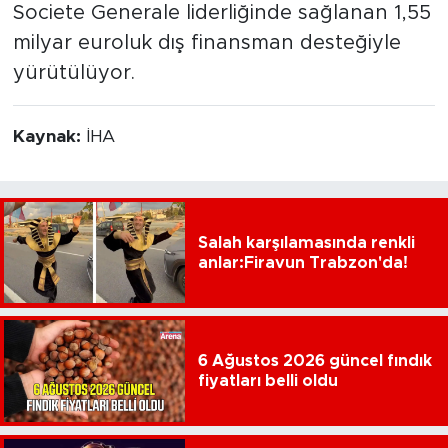
Societe Generale liderliğinde sağlanan 1,55
milyar euroluk dış finansman desteğiyle
yürütülüyor.
Kaynak:
İHA
Salah karşılamasında renkli
anlar:Firavun Trabzon'da!
6 Ağustos 2026 güncel fındık
fiyatları belli oldu