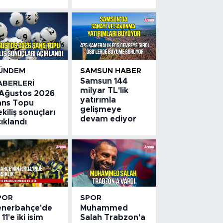
ÜNDEM
SAMSUN HABER
Samsun 144
ABERLERI
milyar TL'lik
 Ağustos 2026
yatırımla
ans Topu
gelişmeye
kiliş sonuçları
devam ediyor
ıklandı
POR
SPOR
enerbahçe'de
Muhammed
k 11'e iki isim
Salah Trabzon'a