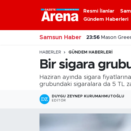
Resmi İlanlar
Sam
Gündem Haberleri
Nöbetçi Eczaneler
Samsun Haber
Hava Durumu
23:56
Mason Green
Samsun Namaz Vakitleri
HABERLER
GÜNDEM HABERLERI
Bir sigara grub
Trafik Durumu
Haziran ayında sigara fiyatların
Süper Lig Puan Durumu ve Fikstür
grubundaki sigaralara da 5 TL za
Tüm Manşetler
DUYGU ZEYNEP KURUMAHMUTOĞLU
EDITÖR
Son Dakika Haberleri
Haber Arşivi