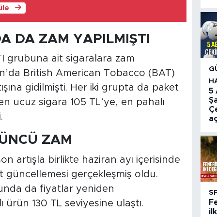
üle
A DA ZAM YAPILMIŞTI
TI grubuna ait sigaralara zam
G
n’da British American Tobacco (BAT)
H
şına gidilmişti. Her iki grupta da paket
5
Ş
, en ucuz sigara 105 TL’ye, en pahalı
Çe
.
aç
ÇÜNCÜ ZAM
n artışla birlikte haziran ayı içerisinde
t güncellemesi gerçekleşmiş oldu.
nda da fiyatlar yeniden
S
F
ı ürün 130 TL seviyesine ulaştı.
il