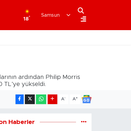
Samsun
°
18
arının ardından Philip Morris
0 TL’ye yükseldi.
-
+
A
A
on Haberler