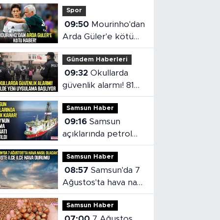
Spor
09:50
Mourinho'dan
Arda Güler'e kötü
haber!
Gündem Haberleri
09:32
Okullarda
güvenlik alarmı! 81
ilde yeni uygulama
Samsun Haber
başlıyor
09:16
Samsun
açıklarında petrol
aramaları devam
Samsun Haber
edecek!
08:57
Samsun'da 7
Ağustos'ta hava nasıl
olacak?
Samsun Haber
07:00
7 Ağustos