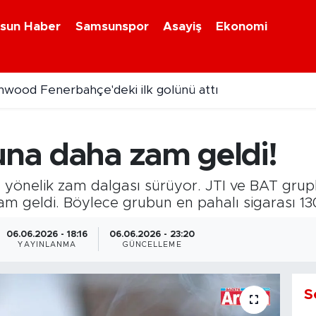
sun Haber
Samsunspor
Asayiş
Ekonomi
wood Fenerbahçe'deki ilk golünü attı
una daha zam geldi!
a yönelik zam dalgası sürüyor. JTI ve BAT grupl
m geldi. Böylece grubun en pahalı sigarası 13
06.06.2026 - 18:16
06.06.2026 - 23:20
YAYINLANMA
GÜNCELLEME
S