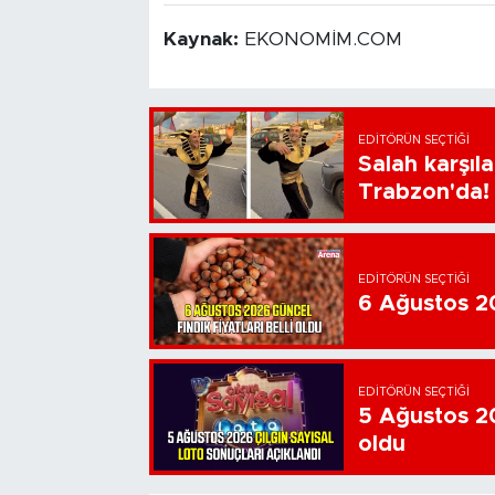
Kaynak:
EKONOMİM.COM
EDITÖRÜN SEÇTIĞI
Salah karşıl
Trabzon'da!
EDITÖRÜN SEÇTIĞI
6 Ağustos 202
EDITÖRÜN SEÇTIĞI
5 Ağustos 20
oldu