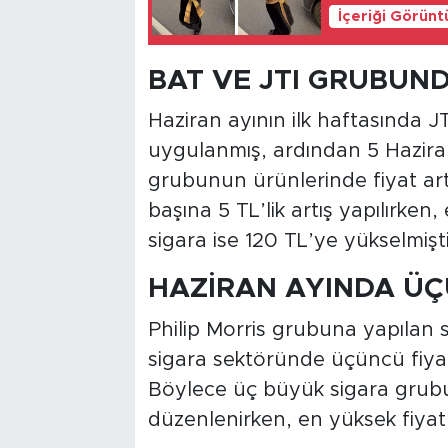
İçeriği Görünt
BAT VE JTI GRUBUND
Haziran ayının ilk haftasında J
uygulanmış, ardından 5 Hazira
grubunun ürünlerinde fiyat artı
başına 5 TL’lik artış yapılırken
sigara ise 120 TL’ye yükselmişti
HAZİRAN AYINDA Ü
Philip Morris grubuna yapılan so
sigara sektöründe üçüncü fiya
Böylece üç büyük sigara grubu
düzenlenirken, en yüksek fiyatl