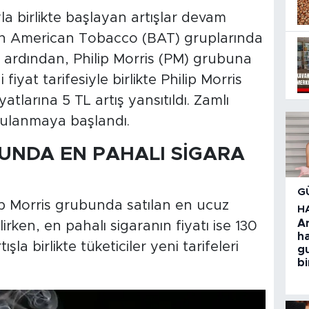
la birlikte başlayan artışlar devam
ish American Tobacco (BAT) gruplarında
n ardından, Philip Morris (PM) grubuna
fiyat tarifesiyle birlikte Philip Morris
atlarına 5 TL artış yansıtıldı. Zamlı
ygulanmaya başlandı.
BUNDA EN PAHALI SİGARA
G
ilip Morris grubunda satılan en ucuz
H
A
irken, en pahalı sigaranın fiyatı ise 130
h
ışla birlikte tüketiciler yeni tarifeleri
g
bi