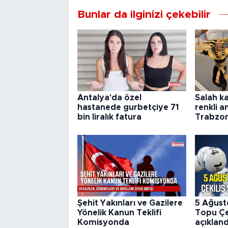
Bunlar da ilginizi çekebilir
Antalya'da özel
Salah k
hastanede gurbetçiye 71
renkli a
bin liralık fatura
Trabzon
Şehit Yakınları ve Gazilere
5 Ağust
Yönelik Kanun Teklifi
Topu Çek
Komisyonda
açıkland