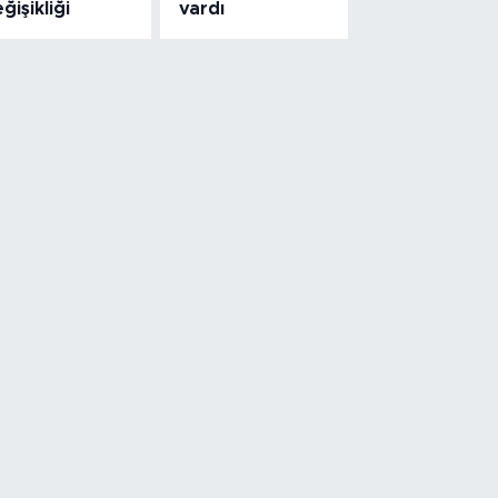
ğişikliği
vardı