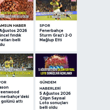
AMSUN HABER
SPOR
 Ağustos 2026
Fenerbahçe
ncel fındık
Sturm Graz'ı 2-0
yatları belli
Mağlup Etti
ldu
POR
GÜNDEM
ason
HABERLERI
reenwood
5 Ağustos 2026
enerbahçe'deki
Çılgın Sayısal
k golünü attı
Loto sonuçları
belli oldu