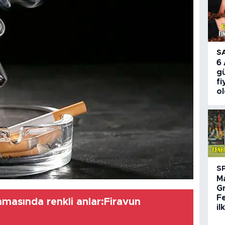
S
6
gü
fi
o
S
M
G
F
amasında renkli anlar:Firavun
il
!