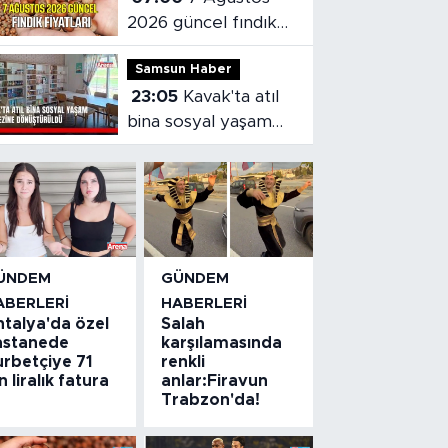
2026 güncel fındık
fiyatları
Samsun Haber
23:05
Kavak'ta atıl
bina sosyal yaşam
merkezine
dönüştürüldü
ÜNDEM
GÜNDEM
ABERLERI
HABERLERI
ntalya'da özel
Salah
astanede
karşılamasında
urbetçiye 71
renkli
n liralık fatura
anlar:Firavun
Trabzon'da!