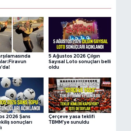
arşılamasında
5 Ağustos 2026 Çılgın
nlar:Firavun
Sayısal Loto sonuçları belli
'da!
oldu
os 2026 Şans
Çerçeve yasa teklifi
iliş sonuçları
TBMM'ye sunuldu
ı