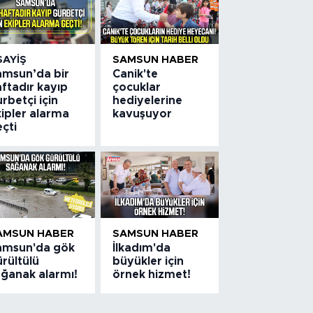
SAYIŞ
SAMSUN HABER
amsun’da bir
Canik'te
ftadır kayıp
çocuklar
rbetçi için
hediyelerine
ipler alarma
kavuşuyor
çti
AMSUN HABER
SAMSUN HABER
amsun'da gök
İlkadım'da
rültülü
büyükler için
ağanak alarmı!
örnek hizmet!