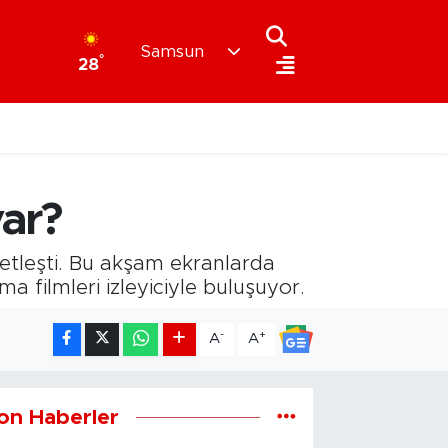
Samsun
°
28
ar?
etleşti. Bu akşam ekranlarda
a filmleri izleyiciyle buluşuyor.
-
+
A
A
on Haberler