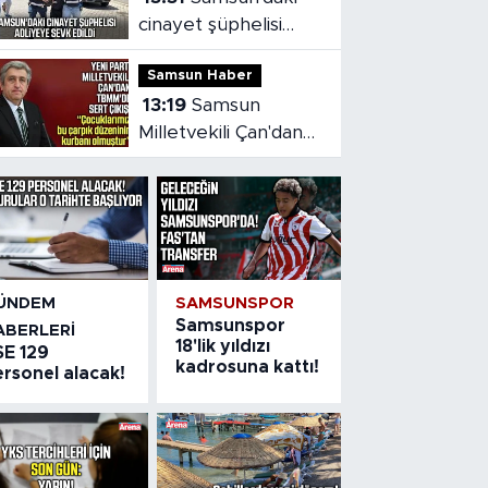
cinayet şüphelisi
adliyeye sevk edildi
Samsun Haber
13:19
Samsun
Milletvekili Çan'dan
TBMM'de çocuk
adaleti vurgusu
ÜNDEM
SAMSUNSPOR
Samsunspor
ABERLERI
18'lik yıldızı
SE 129
kadrosuna kattı!
rsonel alacak!