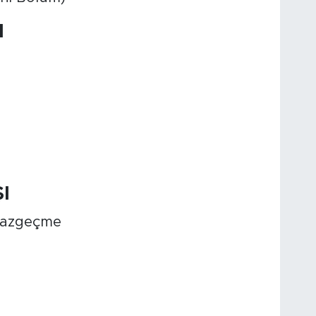
I
I
 Vazgeçme