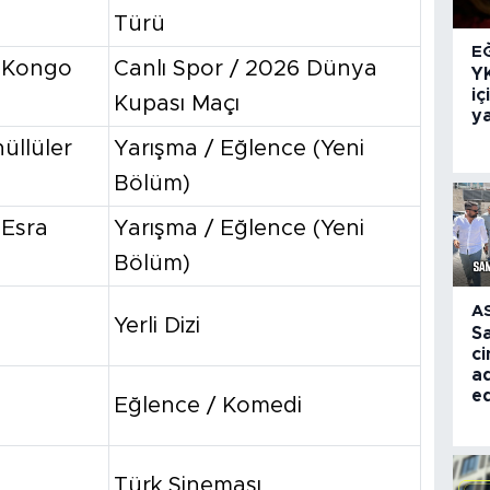
Türü
E
k Kongo
Canlı Spor / 2026 Dünya
YK
iç
Kupası Maçı
ya
üllüler
Yarışma / Eğlence (Yeni
Bölüm)
(Esra
Yarışma / Eğlence (Yeni
Bölüm)
A
Yerli Dizi
S
ci
a
ed
Eğlence / Komedi
Türk Sineması