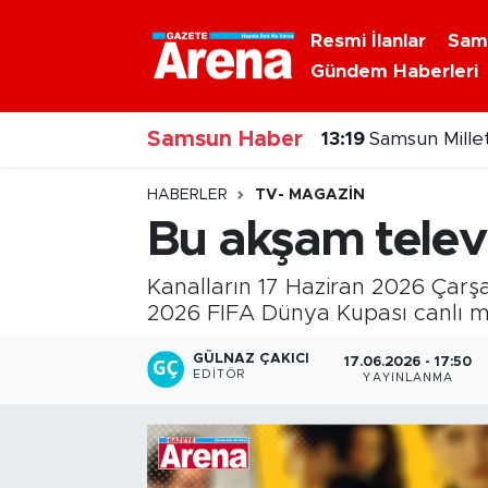
Resmi İlanlar
Sam
Gündem Haberleri
Nöbetçi Eczaneler
13:19
Samsun Mille
Samsun Haber
Hava Durumu
13:14
Samsun’da bir
Samsun Namaz Vakitleri
HABERLER
TV- MAGAZIN
Bu akşam televi
Trafik Durumu
Kanalların 17 Haziran 2026 Çarş
Süper Lig Puan Durumu ve Fikstür
2026 FIFA Dünya Kupası canlı maçl
Tüm Manşetler
GÜLNAZ ÇAKICI
17.06.2026 - 17:50
EDITÖR
YAYINLANMA
Son Dakika Haberleri
Haber Arşivi