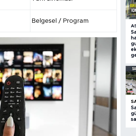
Belgesel / Program
A
S
ha
gu
ek
ge
S
S
gü
s