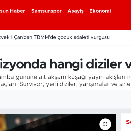
sun Haber
Samsunspor
Asayiş
Ekonomi
tvekili Çan'dan TBMM'de çocuk adaleti vurgusu
 haftadır kayıp gurbetçi için ekipler alarma geçti
zyonda hangi diziler v
amba gününe ait akşam kuşağı yayın akışları n
arı, Survivor, yerli diziler, yarışmalar ve sinem
S