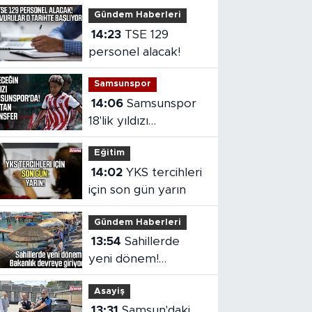
Gündem Haberleri
14:23
TSE 129
personel alacak!
Samsunspor
14:06
Samsunspor
18'lik yıldızı
kadrosuna kattı!
Eğitim
14:02
YKS tercihleri
için son gün yarın
Gündem Haberleri
13:54
Sahillerde
yeni dönem!
Bakanlık devreye
Asayiş
giriyor
13:31
Samsun'daki