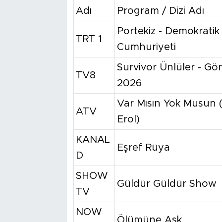
Adı
Program / Dizi Adı
Portekiz - Demokrati
TRT 1
Cumhuriyeti
Survivor Ünlüler - Gön
TV8
2026
Var Mısın Yok Musun 
ATV
Erol)
KANAL
Eşref Rüya
D
SHOW
Güldür Güldür Show
TV
NOW
Ölümüne Aşk