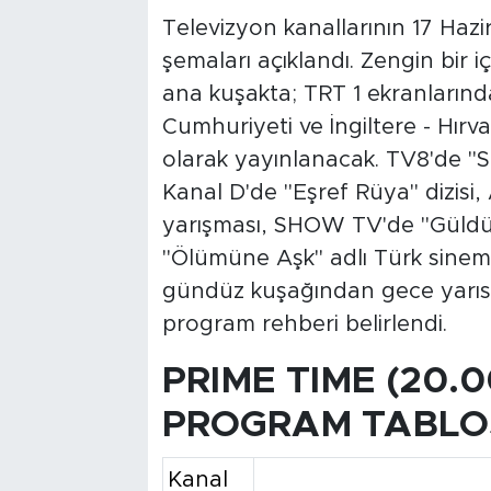
Televizyon kanallarının 17 Ha
şemaları açıklandı. Zengin bir i
ana kuşakta; TRT 1 ekranların
Cumhuriyeti ve İngiltere - Hırv
olarak yayınlanacak. TV8'de "S
Kanal D'de "Eşref Rüya" dizisi
yarışması, SHOW TV'de "Güld
"Ölümüne Aşk" adlı Türk sinema
gündüz kuşağından gece yarısı
program rehberi belirlendi.
PRIME TIME (20.
PROGRAM TABLO
Kanal