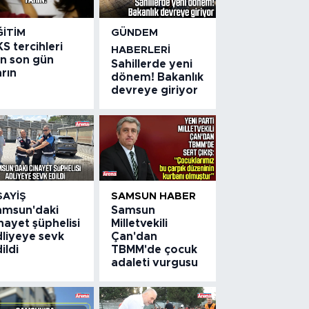
ĞITIM
GÜNDEM
S tercihleri
HABERLERI
in son gün
Sahillerde yeni
rın
dönem! Bakanlık
devreye giriyor
SAYIŞ
SAMSUN HABER
amsun'daki
Samsun
nayet şüphelisi
Milletvekili
dliyeye sevk
Çan'dan
ildi
TBMM'de çocuk
adaleti vurgusu