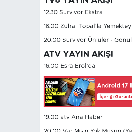
TV8 YAYIN AKIŞI
12.30 Survivor Ekstra
16.00 Zuhal Topal’la Yemektey
20.00 Survivor Ünlüler - Gönül
ATV YAYIN AKIŞI
16.00 Esra Erol’da
Android 17 
İçeriği Görünt
19.00 atv Ana Haber
20.00 Var Mısın Yok Musun (Ye