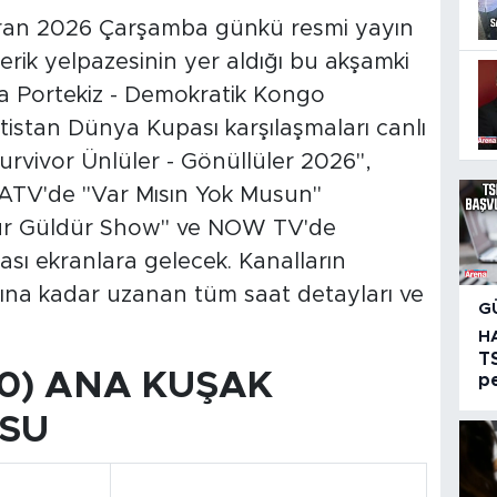
ziran 2026 Çarşamba günkü resmi yayın
çerik yelpazesinin yer aldığı bu akşamki
da Portekiz - Demokratik Kongo
atistan Dünya Kupası karşılaşmaları canlı
urvivor Ünlüler - Gönüllüler 2026",
, ATV'de "Var Mısın Yok Musun"
ür Güldür Show" ve NOW TV'de
sı ekranlara gelecek. Kanalların
na kadar uzanan tüm saat detayları ve
G
H
T
00) ANA KUŞAK
pe
SU