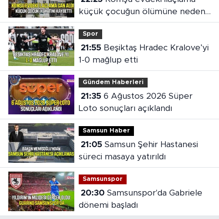
küçük çocuğun ölümüne neden
oldu
Spor
21:55
Beşiktaş Hradec Kralove’yi
1-0 mağlup etti
Gündem Haberleri
21:35
6 Ağustos 2026 Süper
Loto sonuçları açıklandı
Samsun Haber
21:05
Samsun Şehir Hastanesi
süreci masaya yatırıldı
Samsunspor
20:30
Samsunspor'da Gabriele
dönemi başladı