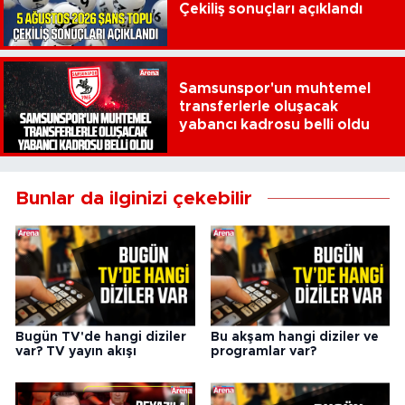
Çekiliş sonuçları açıklandı
Samsunspor'un muhtemel
transferlerle oluşacak
yabancı kadrosu belli oldu
Bunlar da ilginizi çekebilir
Bugün TV'de hangi diziler
Bu akşam hangi diziler ve
var? TV yayın akışı
programlar var?