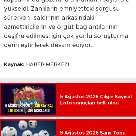
yükseldi. Zanlıların emniyetteki sorgusu
sürerken, saldırının arkasındaki
azmettiricilerin ve örgüt bağlantılarının
deşifre edilmesi için çok yönlü soruşturma
derinleştirilerek devam ediyor.
Kaynak:
HABER MERKEZİ
5 Ağustos 2026 Çılgın Sayısal
Loto sonuçları belli oldu
5 Ağustos 2026 Şans Topu