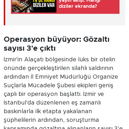
yayın akışı: Hangi
diziler ekranda?
Operasyon büyüyor: Gözaltı
sayısı 3'e çıktı
İzmir'in Alaçatı bölgesinde lüks bir otelin
önünde gerçekleştirilen silahlı saldırının
ardından İl Emniyet Müdürlüğü Organize
Suçlarla Mücadele Şubesi ekipleri geniş
çaplı bir operasyon başlattı. İzmir ve
İstanbul'da düzenlenen eş zamanlı
baskınlarla ilk etapta yakalanan
şüphelilerin ardından, soruşturma
kapsamında gözaltına alınanların sayısı 3’e