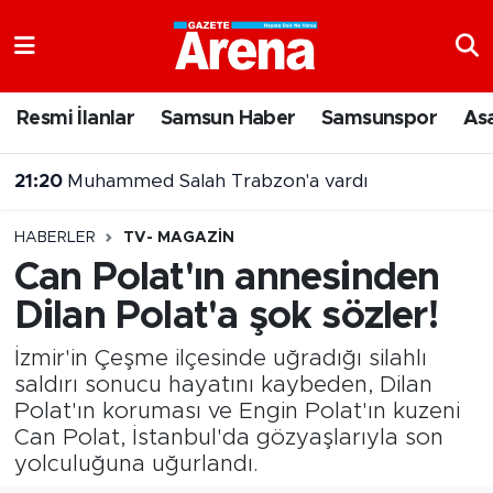
Nöbetçi Eczaneler
Resmi İlanlar
Samsun Haber
Samsunspor
As
Hava Durumu
21:20
Muhammed Salah Trabzon'a vardı
Samsun Namaz Vakitleri
20:43
Şehit Yakınları ve Gazilere Yönelik Kanun Teklifi Komisyonda
HABERLER
TV- MAGAZIN
Trafik Durumu
Can Polat'ın annesinden
Dilan Polat'a şok sözler!
Süper Lig Puan Durumu ve Fikstür
İzmir'in Çeşme ilçesinde uğradığı silahlı
Tüm Manşetler
saldırı sonucu hayatını kaybeden, Dilan
Polat'ın koruması ve Engin Polat'ın kuzeni
Son Dakika Haberleri
Can Polat, İstanbul'da gözyaşlarıyla son
yolculuğuna uğurlandı.
Haber Arşivi