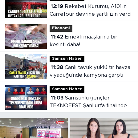
12:19
Rekabet Kurumu, A101'in
Carrefour devrine şartlı izin verdi
Ekonomi
11:42
Emekli maaşlarına bir
kesinti daha!
Samsun Haber
11:38
Canlı tavuk yüklü tır havza
viyadüğü'nde kamyona çarptı
Samsun Haber
11:03
Samsunlu gençler
TEKNOFEST Şanlıurfa finalinde