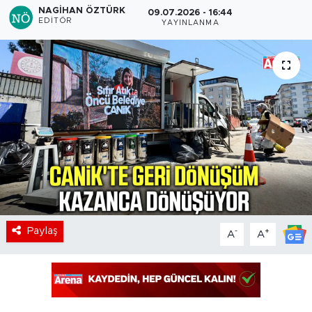
NAGIHAN ÖZTÜRK
09.07.2026 - 16:44
EDITÖR
YAYINLANMA
Paylaş
-
+
A
A