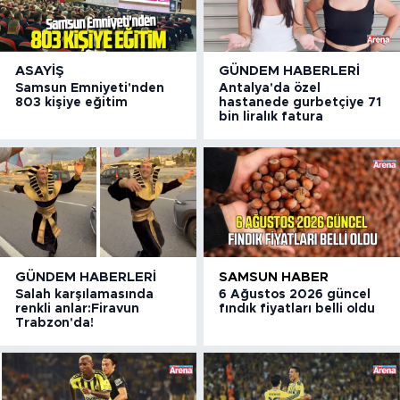
ASAYIŞ
GÜNDEM HABERLERI
Samsun Emniyeti'nden
Antalya'da özel
803 kişiye eğitim
hastanede gurbetçiye 71
bin liralık fatura
GÜNDEM HABERLERI
SAMSUN HABER
Salah karşılamasında
6 Ağustos 2026 güncel
renkli anlar:Firavun
fındık fiyatları belli oldu
Trabzon'da!