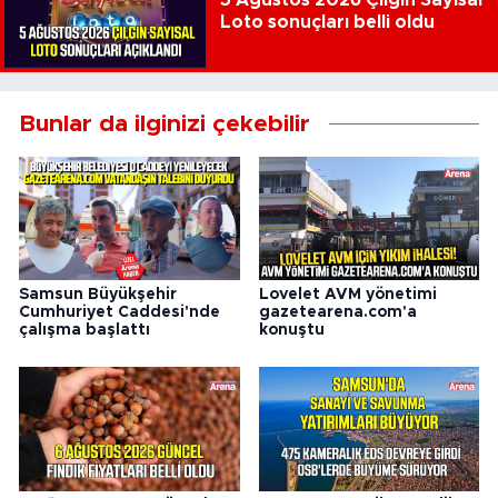
Loto sonuçları belli oldu
Bunlar da ilginizi çekebilir
Samsun Büyükşehir
Lovelet AVM yönetimi
Cumhuriyet Caddesi'nde
gazetearena.com'a
çalışma başlattı
konuştu