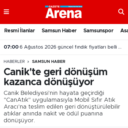
Nöbetçi Eczaneler
Resmi İlanlar
Samsun Haber
Samsunspor
As
Hava Durumu
07:00
6 Ağustos 2026 güncel fındık fiyatları belli oldu
Samsun Namaz Vakitleri
23:56
Mason Greenwood Fenerbahçe'deki ilk golünü attı
HABERLER
SAMSUN HABER
Trafik Durumu
Canik'te geri dönüşüm
kazanca dönüşüyor
Süper Lig Puan Durumu ve Fikstür
Canik Belediyesi'nin hayata geçirdiği
Tüm Manşetler
"CanAtık" uygulamasıyla Mobil Sıfır Atık
Aracı'na teslim edilen geri dönüştürülebilir
Son Dakika Haberleri
atıklar anında nakit ve ödül puanına
dönüşüyor.
Haber Arşivi