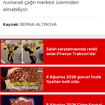
numaralı çağrı merkezi üzerinden
alınabiliyor.
Kaynak:
BERNA ALTINOVA
Salah karşılamasında renkli
anlar:Firavun Trabzon'da!
6 Ağustos 2026 güncel fındık
fiyatları belli oldu
5 Ağustos 2026 Çılgın Sayısal