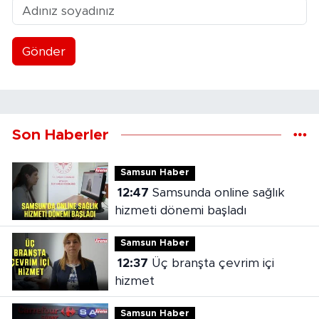
Gönder
Son Haberler
Samsun Haber
12:47
Samsunda online sağlık
hizmeti dönemi başladı
Samsun Haber
12:37
Üç branşta çevrim içi
hizmet
Samsun Haber