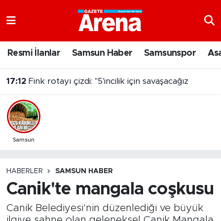
Nöbetçi Eczaneler
Resmi İlanlar
Samsun Haber
Samsunspor
As
17:12
Fink rotayı çizdi: "5'incilik için savaşacağız
Hava Durumu
16:54
Bafra'da 2026 fındık yevmiyesi belli oldu
Samsun Namaz Vakitleri
Trafik Durumu
Süper Lig Puan Durumu ve Fikstür
Samsun
Tüm Manşetler
HABERLER
SAMSUN HABER
Canik'te mangala coşkusu
Son Dakika Haberleri
Canik Belediyesi'nin düzenlediği ve büyük
Haber Arşivi
ilgiye sahne olan geleneksel Canik Mangala