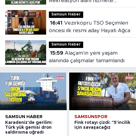
Rekreasyon alanı hizmete
açılıyor
Samsun Haber
16:41
Vezirköprü TSO Seçimleri
öncesi ilk resmi aday Hayati Ağca
Samsun Haber
15:59
Alaçam'ın yeni yaşam
alanında çalışmalar tamamlandı
SAMSUN HABER
SAMSUNSPOR
Karadeniz'de gerilim:
Fink rotayı çizdi: "5'incilik
Türk yük gemisi dron
için savaşacağız
saldırısına uğradı