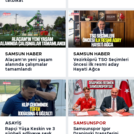
tatbikat
SAMSUN HABER
SAMSUN HABER
Alaçam'ın yeni yaşam
Vezirköprü TSO Seçimleri
alanında çalışmalar
öncesi ilk resmi aday
tamamlandı
Hayati Ağca
ASAYIŞ
SAMSUNSPOR
Rapçi Yüşa Keskin ve 3
Samsunspor Igor
şüpheli adliyeye sevk
Drapinski transferini