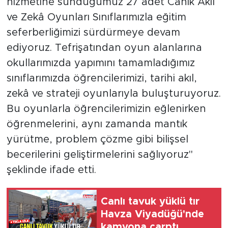
hizmetine sunduğumuz 27 adet Canik Akıl
ve Zekâ Oyunları Sınıflarımızla eğitim
seferberliğimizi sürdürmeye devam
ediyoruz. Tefrişatından oyun alanlarına
okullarımızda yapımını tamamladığımız
sınıflarımızda öğrencilerimizi, tarihi akıl,
zekâ ve strateji oyunlarıyla buluşturuyoruz.
Bu oyunlarla öğrencilerimizin eğlenirken
öğrenmelerini, aynı zamanda mantık
yürütme, problem çözme gibi bilişsel
becerilerini geliştirmelerini sağlıyoruz"
şeklinde ifade etti.
Canlı tavuk yüklü tır
Havza Viyadüğü'nde
kamyona çarptı