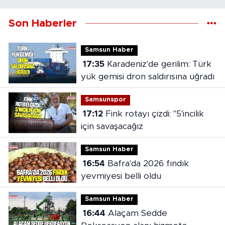
Son Haberler
Samsun Haber
17:35
Karadeniz'de gerilim: Türk
yük gemisi dron saldırısına uğradı
Samsunspor
17:12
Fink rotayı çizdi: "5'incilik
için savaşacağız
Samsun Haber
16:54
Bafra'da 2026 fındık
yevmiyesi belli oldu
Samsun Haber
16:44
Alaçam Sedde