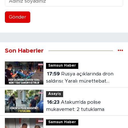
Gönder
Son Haberler
Samsun Haber
17:59
Rusya açıklarında dron
saldırısı: Yaralı mürettebat
Samsun'a getirildi
Asayiş
16:23
Atakum'da polise
mukavemet: 2 tutuklama
Samsun Haber