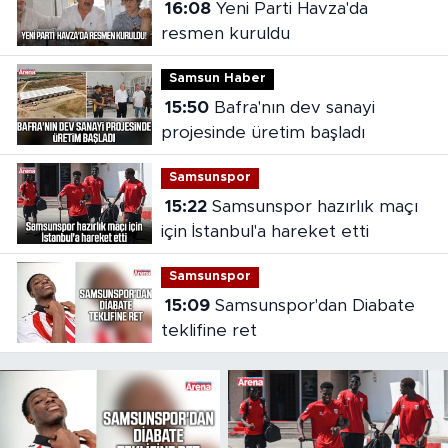
16:08
Yeni Parti Havza'da
resmen kuruldu
Samsun Haber
15:50
Bafra'nın dev sanayi
projesinde üretim başladı
Samsunspor
15:22
Samsunspor hazırlık maçı
için İstanbul'a hareket etti
Samsunspor
15:09
Samsunspor'dan Diabate
teklifine ret