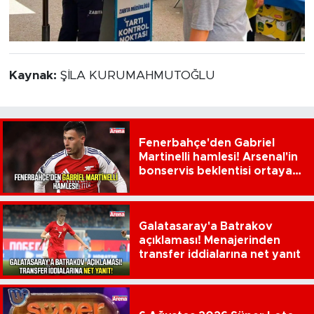
Kaynak:
ŞİLA KURUMAHMUTOĞLU
Fenerbahçe'den Gabriel
Martinelli hamlesi! Arsenal'in
bonservis beklentisi ortaya
çıktı
Galatasaray'a Batrakov
açıklaması! Menajerinden
transfer iddialarına net yanıt