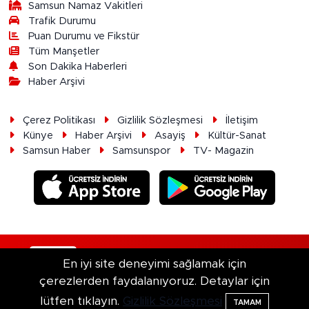
Samsun Namaz Vakitleri
Trafik Durumu
Puan Durumu ve Fikstür
Tüm Manşetler
Son Dakika Haberleri
Haber Arşivi
Çerez Politikası
Gizlilik Sözleşmesi
İletişim
Künye
Haber Arşivi
Asayiş
Kültür-Sanat
Samsun Haber
Samsunspor
TV- Magazin
RSS
Copyright © 2026. Her hakkı saklıdır.
En iyi site deneyimi sağlamak için
çerezlerden faydalanıyoruz. Detaylar için
Haber Yazılımı:
TE Bilişim
lütfen tıklayın.
Gizlilik Sözleşmesi
TAMAM