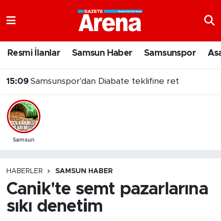
Nöbetçi Eczaneler
Resmi İlanlar
Samsun Haber
Samsunspor
As
Hava Durumu
15:09
Samsunspor'dan Diabate teklifine ret
Samsun Namaz Vakitleri
Trafik Durumu
Süper Lig Puan Durumu ve Fikstür
Samsun
Tüm Manşetler
HABERLER
SAMSUN HABER
Canik'te semt pazarlarına
Son Dakika Haberleri
sıkı denetim
Haber Arşivi