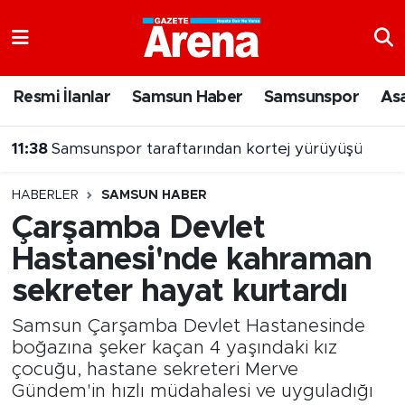
Nöbetçi Eczaneler
Resmi İlanlar
Samsun Haber
Samsunspor
As
Hava Durumu
11:38
Samsunspor taraftarından kortej yürüyüşü
Samsun Namaz Vakitleri
HABERLER
SAMSUN HABER
Trafik Durumu
Çarşamba Devlet
Hastanesi'nde kahraman
Süper Lig Puan Durumu ve Fikstür
sekreter hayat kurtardı
Tüm Manşetler
Samsun Çarşamba Devlet Hastanesinde
Son Dakika Haberleri
boğazına şeker kaçan 4 yaşındaki kız
çocuğu, hastane sekreteri Merve
Gündem'in hızlı müdahalesi ve uyguladığı
Haber Arşivi