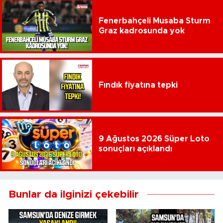
Fenerbahçeli Musaba Sturm
Graz kadrosunda yok
Fındık fiyatına tepki
9 Ağustos 2026 Süper Loto
sonuçları açıklandı
Bunlar da ilginizi çekebilir