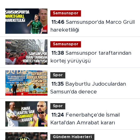
Samsunspor
11:46
Samsunspor'da Marco Grüll
hareketliliği
Samsunspor
11:38
Samsunspor taraftarından
kortej yürüyüşü
Spor
11:35
Bayburtlu Judoculardan
Samsun'da derece
Spor
11:24
Fenerbahçe'de İsmail
Kartal'dan Amrabat kararı
Gündem Haberleri