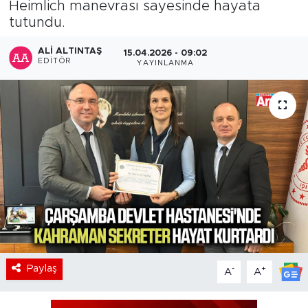
Heimlich manevrası sayesinde hayata
tutundu.
ALI ALTINTAŞ
15.04.2026 - 09:02
EDITÖR
YAYINLANMA
Paylaş
-
+
A
A