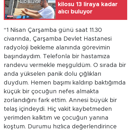
kilosu 13 liraya kadar
alıcı buluyor
“1 Nisan Çarşamba günü saat 11.30
civarında, Çarşamba Devlet Hastanesi
radyoloji bekleme alanında görevimin
başındaydım. Telefonla bir hastamıza
randevu vermekle meşguldüm. O sırada bir
anda yükselen panik dolu çığlıkları
duydum. Hemen başımı kaldırıp baktığımda
küçük bir çocuğun nefes almakta
zorlandığını fark ettim. Annesi büyük bir
telaş içindeydi. Hiç vakit kaybetmeden
yerimden kalktım ve çocuğun yanına
koştum. Durumu hızlıca değerlendirince