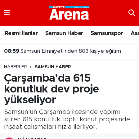
Nöbetçi Eczaneler
Resmi İlanlar
Samsun Haber
Samsunspor
As
08:59
Samsun Emniyeti'nden 803 kişiye eğitim
Hava Durumu
08:30
Antalya'da özel hastanede gurbetçiye 71 bin liralık fatura
Samsun Namaz Vakitleri
HABERLER
SAMSUN HABER
Trafik Durumu
Çarşamba’da 615
konutluk dev proje
Süper Lig Puan Durumu ve Fikstür
yükseliyor
Tüm Manşetler
Samsun’un Çarşamba ilçesinde yapımı
Son Dakika Haberleri
süren 615 konutluk toplu konut projesinde
inşaat çalışmaları hızla ilerliyor.
Haber Arşivi