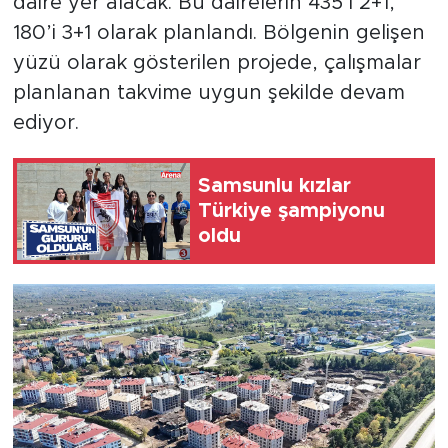
daire yer alacak. Bu dairelerin 435’i 2+1,
180’i 3+1 olarak planlandı. Bölgenin gelişen
yüzü olarak gösterilen projede, çalışmalar
planlanan takvime uygun şekilde devam
ediyor.
Samsunlu kızlar
Türkiye şampiyonu
oldu