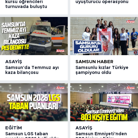
kursu öğrencileri
uyuşturucu operasyonu
turnuvada buluştu
ASAYIŞ
SAMSUN HABER
Samsun'da Temmuz ayı
Samsunlu kızlar Türkiye
kaza bilançosu
şampiyonu oldu
EĞITIM
ASAYIŞ
Samsun LGS taban
Samsun Emniyeti'nden