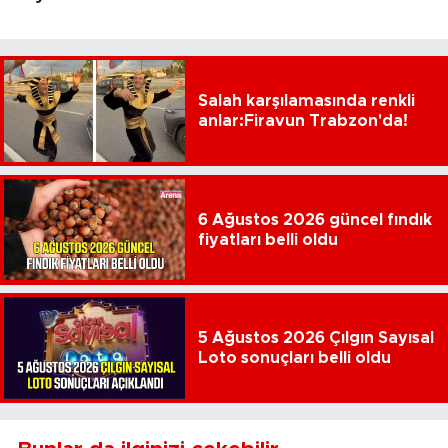
Salah karşılamasında renkli
anlar:Firavun Trabzon'da!
6 Ağustos 2026 güncel fındık
fiyatları belli oldu
5 Ağustos 2026 Çılgın Sayısal
Loto sonuçları belli oldu