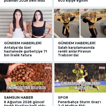
puanları 2026 belli oldu
803 kişiye eğitim
GÜNDEM HABERLERI
GÜNDEM HABERLERI
Antalya'da özel
Salah karşılamasında
hastanede gurbetçiye 71
renkli anlar:Firavun
bin liralık fatura
Trabzon'da!
SAMSUN HABER
SPOR
6 Ağustos 2026 güncel
Fenerbahçe Sturm Graz'ı