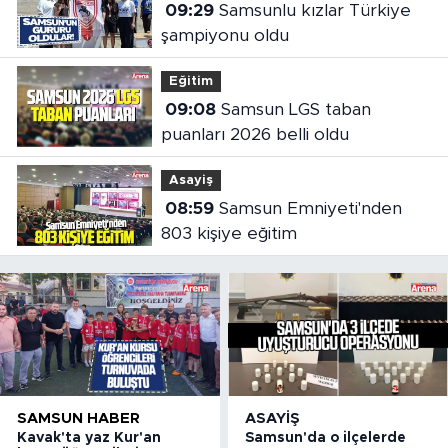
09:29
Samsunlu kızlar Türkiye
şampiyonu oldu
Eğitim
09:08
Samsun LGS taban
puanları 2026 belli oldu
Asayiş
08:59
Samsun Emniyeti'nden
803 kişiye eğitim
SAMSUN HABER
ASAYIŞ
Kavak'ta yaz Kur'an
Samsun'da o ilçelerde