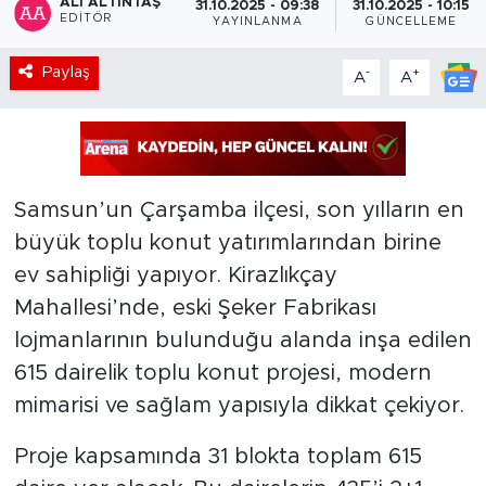
ALI ALTINTAŞ
31.10.2025 - 09:38
31.10.2025 - 10:15
EDITÖR
YAYINLANMA
GÜNCELLEME
Paylaş
-
+
A
A
Samsun’un Çarşamba ilçesi, son yılların en
büyük toplu konut yatırımlarından birine
ev sahipliği yapıyor. Kirazlıkçay
Mahallesi’nde, eski Şeker Fabrikası
lojmanlarının bulunduğu alanda inşa edilen
615 dairelik toplu konut projesi, modern
mimarisi ve sağlam yapısıyla dikkat çekiyor.
Proje kapsamında 31 blokta toplam 615