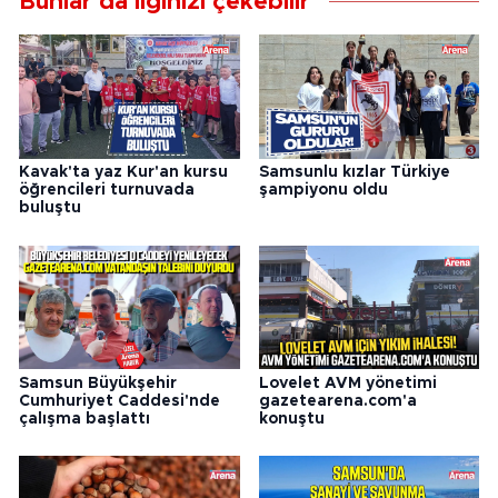
Bunlar da ilginizi çekebilir
Kavak'ta yaz Kur'an kursu
Samsunlu kızlar Türkiye
öğrencileri turnuvada
şampiyonu oldu
buluştu
Samsun Büyükşehir
Lovelet AVM yönetimi
Cumhuriyet Caddesi'nde
gazetearena.com'a
çalışma başlattı
konuştu