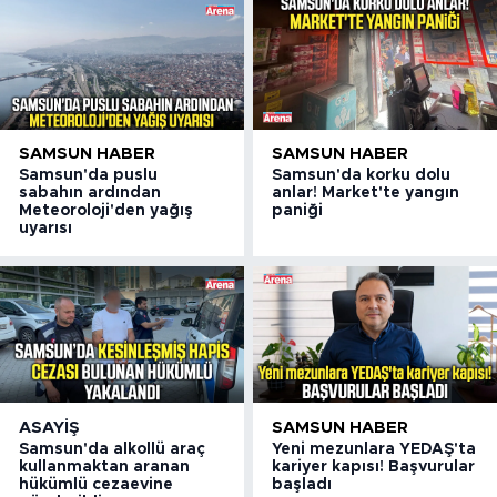
SAMSUN HABER
SAMSUN HABER
Samsun'da puslu
Samsun'da korku dolu
sabahın ardından
anlar! Market'te yangın
Meteoroloji'den yağış
paniği
uyarısı
ASAYIŞ
SAMSUN HABER
Samsun'da alkollü araç
Yeni mezunlara YEDAŞ'ta
kullanmaktan aranan
kariyer kapısı! Başvurular
hükümlü cezaevine
başladı