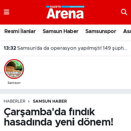
Nöbetçi Eczaneler
Resmi İlanlar
Samsun Haber
Samsunspor
As
Hava Durumu
13:32
Samsun'da da operasyon yapılmıştı! 149 şüpheliye dava
Samsun Namaz Vakitleri
Trafik Durumu
Süper Lig Puan Durumu ve Fikstür
Samsun
Tüm Manşetler
HABERLER
SAMSUN HABER
Çarşamba'da fındık
Son Dakika Haberleri
hasadında yeni dönem!
Haber Arşivi