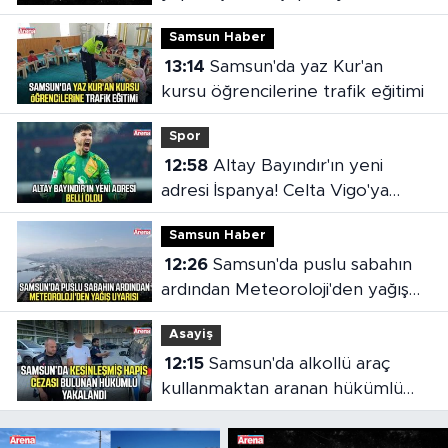
Samsun Haber
13:14
Samsun'da yaz Kur'an
kursu öğrencilerine trafik eğitimi
Spor
12:58
Altay Bayındır'ın yeni
adresi İspanya! Celta Vigo'ya
kiralandı
Samsun Haber
12:26
Samsun'da puslu sabahın
ardından Meteoroloji'den yağış
uyarısı
Asayiş
12:15
Samsun'da alkollü araç
kullanmaktan aranan hükümlü
cezaevine gönderildi