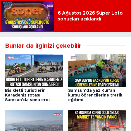
6 Ağustos 2026 Süper Loto
sonuçları açıklandı
Bunlar da ilginizi çekebilir
Bisikletli turistlerin
Samsun'da yaz Kur'an
Karadeniz rotası
kursu öğrencilerine trafik
Samsun'da sona erdi
eğitimi