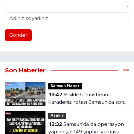
Gönder
Son Haberler
Samsun Haber
13:47
Bisikletli turistlerin
Karadeniz rotası Samsun'da sona
erdi
Asayiş
13:32
Samsun'da da operasyon
yapılmıştı! 149 şüpheliye dava