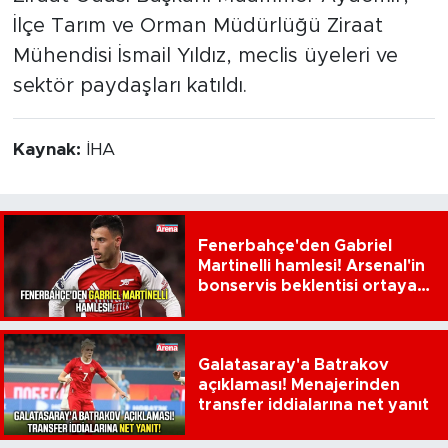
İlçe Tarım ve Orman Müdürlüğü Ziraat
Mühendisi İsmail Yıldız, meclis üyeleri ve
sektör paydaşları katıldı.
Kaynak:
İHA
Fenerbahçe'den Gabriel
Martinelli hamlesi! Arsenal'in
bonservis beklentisi ortaya
çıktı
Galatasaray'a Batrakov
açıklaması! Menajerinden
transfer iddialarına net yanıt