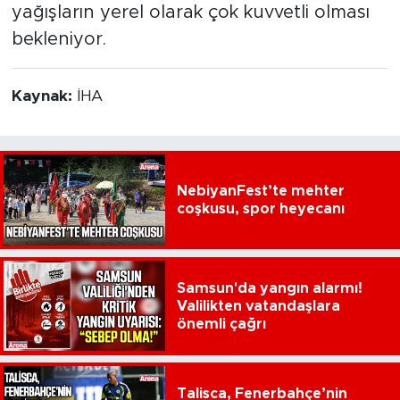
yağışların yerel olarak çok kuvvetli olması
bekleniyor.
Kaynak:
İHA
NebiyanFest’te mehter
coşkusu, spor heyecanı
Samsun'da yangın alarmı!
Valilikten vatandaşlara
önemli çağrı
Talisca, Fenerbahçe’nin