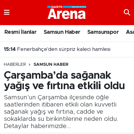
Nöbetçi Eczaneler
Resmi İlanlar
Samsun Haber
Samsunspor
As
Hava Durumu
15:14
Fenerbahçe'den sürpriz kaleci hamlesi
Samsun Namaz Vakitleri
HABERLER
SAMSUN HABER
Trafik Durumu
Çarşamba’da sağanak
yağış ve fırtına etkili oldu
Süper Lig Puan Durumu ve Fikstür
Samsun’un Çarşamba ilçesinde öğle
Tüm Manşetler
saatlerinden itibaren etkili olan kuvvetli
sağanak yağış ve fırtına, cadde ve
Son Dakika Haberleri
sokaklarda su birikintilerine neden oldu.
Detaylar haberimizde...
Haber Arşivi