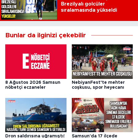
Brezilyalı golcüler
sıralamasında yükseldi
Bunlar da ilginizi çekebilir
8 Ağustos 2026 Samsun
NebiyanFest’te mehter
nöbetçi eczaneler
coşkusu, spor heyecanı
Dron saldırısına uğramıştı!
Samsun'da 17 ilçede