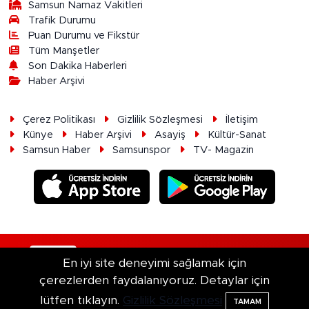
Samsun Namaz Vakitleri
Trafik Durumu
Puan Durumu ve Fikstür
Tüm Manşetler
Son Dakika Haberleri
Haber Arşivi
Çerez Politikası
Gizlilik Sözleşmesi
İletişim
Künye
Haber Arşivi
Asayiş
Kültür-Sanat
Samsun Haber
Samsunspor
TV- Magazin
RSS
Copyright © 2026. Her hakkı saklıdır.
En iyi site deneyimi sağlamak için
çerezlerden faydalanıyoruz. Detaylar için
Haber Yazılımı:
TE Bilişim
lütfen tıklayın.
Gizlilik Sözleşmesi
TAMAM