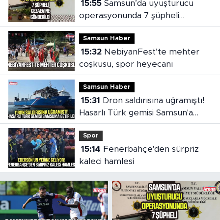
15:55
Samsun’da uyuşturucu
operasyonunda 7 şüpheli
cezaevine gönderildi
Samsun Haber
15:32
NebiyanFest’te mehter
coşkusu, spor heyecanı
Samsun Haber
15:31
Dron saldırısına uğramıştı!
Hasarlı Türk gemisi Samsun'a
getirildi
Spor
15:14
Fenerbahçe'den sürpriz
kaleci hamlesi