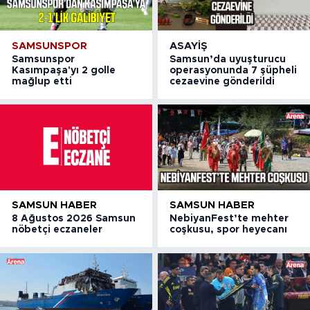
SAMSUNSPOR
ASAYIŞ
Samsunspor
Samsun’da uyuşturucu
Kasımpaşa'yı 2 golle
operasyonunda 7 şüpheli
mağlup etti
cezaevine gönderildi
SAMSUN HABER
SAMSUN HABER
8 Ağustos 2026 Samsun
NebiyanFest’te mehter
nöbetçi eczaneler
coşkusu, spor heyecanı