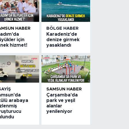
AMSUN HABER
BÖLGE HABER
lkadım'da
Karadeniz'de
yükler için
denize girmek
rnek hizmet!
yasaklandı
SAYIŞ
SAMSUN HABER
amsun'da
Çarşamba'da
külü arabaya
park ve yeşil
izlenmiş
alanlar
yuşturucu
yenileniyor
ulundu