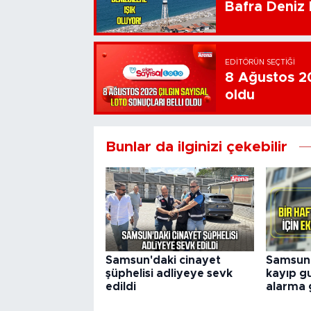
Bafra Deniz F
EDITÖRÜN SEÇTIĞI
8 Ağustos 20
oldu
Bunlar da ilginizi çekebilir
Samsun'daki cinayet
Samsun’
şüphelisi adliyeye sevk
kayıp gu
edildi
alarma 