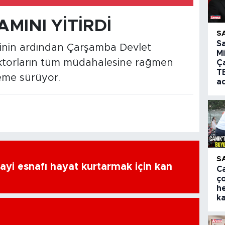
MINI YİTİRDİ
S
S
esinin ardından Çarşamba Devlet
Mi
doktorların tüm müdahalesine rağmen
Ç
T
eleme sürüyor.
a
S
ayi esnafı hayat kurtarmak için kan
Ca
ç
h
k