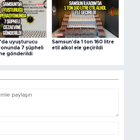
da uyuşturucu
Samsun'da 1 ton 160 litre
onunda 7 şüpheli
etil alkol ele geçirildi
ne gönderildi