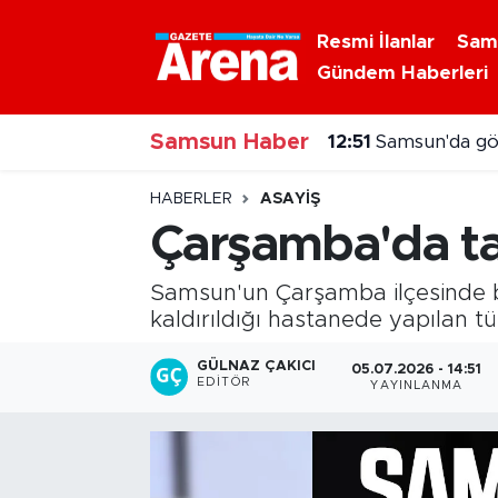
Resmi İlanlar
Sam
Gündem Haberleri
Nöbetçi Eczaneler
Samsun Haber
Hava Durumu
12:51
Samsun'da gök
Samsun Namaz Vakitleri
HABERLER
ASAYIŞ
Çarşamba'da tar
Trafik Durumu
Samsun'un Çarşamba ilçesinde ba
Süper Lig Puan Durumu ve Fikstür
kaldırıldığı hastanede yapılan 
Tüm Manşetler
GÜLNAZ ÇAKICI
05.07.2026 - 14:51
EDITÖR
YAYINLANMA
Son Dakika Haberleri
Haber Arşivi