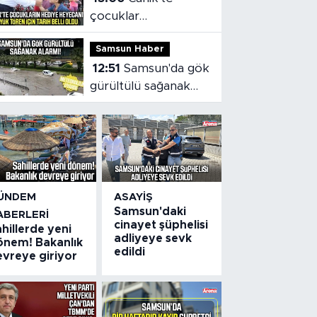
çocuklar
hediyelerine
Samsun Haber
kavuşuyor
12:51
Samsun'da gök
gürültülü sağanak
alarmı!
ÜNDEM
ASAYIŞ
Samsun'daki
ABERLERI
cinayet şüphelisi
hillerde yeni
adliyeye sevk
önem! Bakanlık
edildi
evreye giriyor