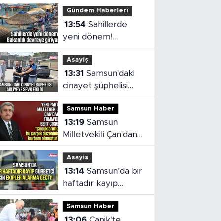
Gündem Haberleri
13:54
Sahillerde
yeni dönem!
Bakanlık devreye
Asayiş
giriyor
13:31
Samsun'daki
cinayet şüphelisi
adliyeye sevk edildi
Samsun Haber
13:19
Samsun
Milletvekili Çan'dan
TBMM'de çocuk
Asayiş
adaleti vurgusu
13:14
Samsun’da bir
haftadır kayıp
gurbetçi için ekipler
Samsun Haber
alarma geçti
13:06
Canik'te