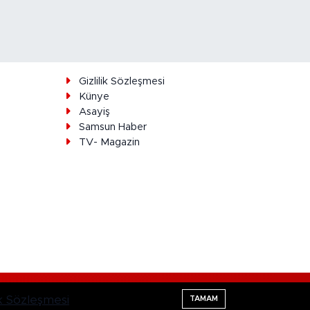
ı
Gizlilik Sözleşmesi
Künye
Asayiş
Samsun Haber
TV- Magazin
Haber Yazılımı:
TE Bilişim
lik Sözleşmesi
TAMAM