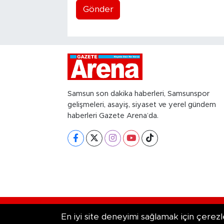
Gönder
Samsun son dakika haberleri, Samsunspor
gelişmeleri, asayiş, siyaset ve yerel gündem
haberleri Gazete Arena’da.
RSS
Copyright © 2026. Her hakkı saklıd
En iyi site deneyimi sağlamak için çerezl