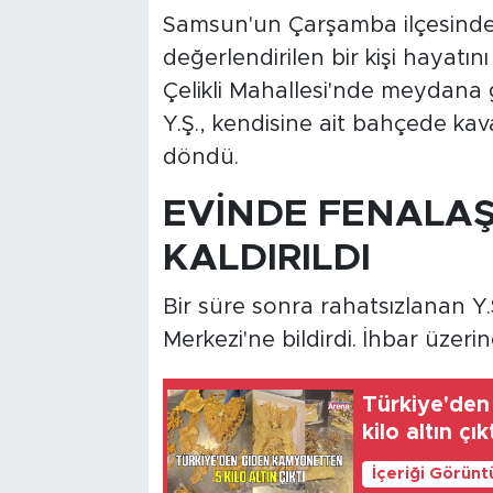
Samsun'un Çarşamba ilçesinde t
değerlendirilen bir kişi hayatın
Çelikli Mahallesi'nde meydana g
Y.Ş., kendisine ait bahçede kav
döndü.
EVİNDE FENALAŞ
KALDIRILDI
Bir süre sonra rahatsızlanan Y.
Merkezi'ne bildirdi. İhbar üzerin
Türkiye'den
kilo altın çık
İçeriği Görünt