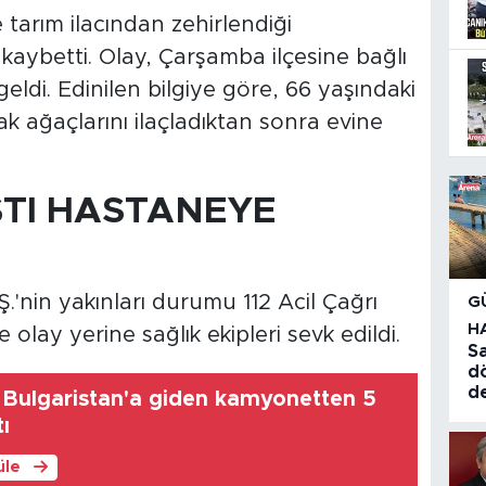
arım ilacından zehirlendiği
ı kaybetti. Olay, Çarşamba ilçesine bağlı
eldi. Edinilen bilgiye göre, 66 yaşındaki
ak ağaçlarını ilaçladıktan sonra evine
TI HASTANEYE
Ş.'nin yakınları durumu 112 Acil Çağrı
G
H
e olay yerine sağlık ekipleri sevk edildi.
Sa
d
d
 Bulgaristan'a giden kamyonetten 5
tı
üle