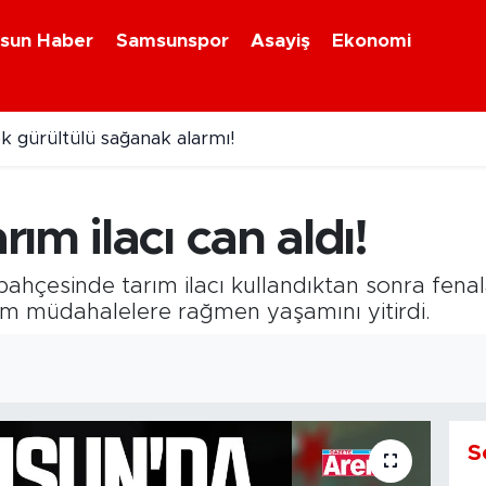
sun Haber
Samsunspor
Asayiş
Ekonomi
 gürültülü sağanak alarmı!
ım ilacı can aldı!
hçesinde tarım ilacı kullandıktan sonra fena
tüm müdahalelere rağmen yaşamını yitirdi.
S