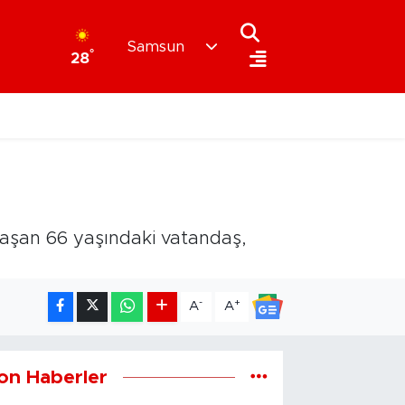
Samsun
°
28
laşan 66 yaşındaki vatandaş,
-
+
A
A
on Haberler