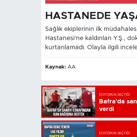
HASTANEDE YAŞA
Sağlık ekiplerinin ilk müdahal
Hastanesi'ne kaldırılan Y.Ş., 
kurtarılamadı. Olayla ilgili inc
Kaynak:
AA
EDITÖRÜN SEÇTIĞI
Bafra'da san
verdi
EDITÖRÜN SEÇTIĞI