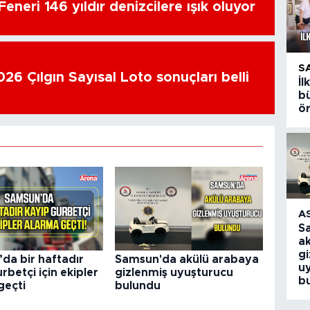
eneri 146 yıldır denizcilere ışık oluyor
S
26 Çılgın Sayısal Loto sonuçları belli
İ
bü
ö
A
S
a
g
da bir haftadır
Samsun'da akülü arabaya
u
rbetçi için ekipler
gizlenmiş uyuşturucu
b
geçti
bulundu