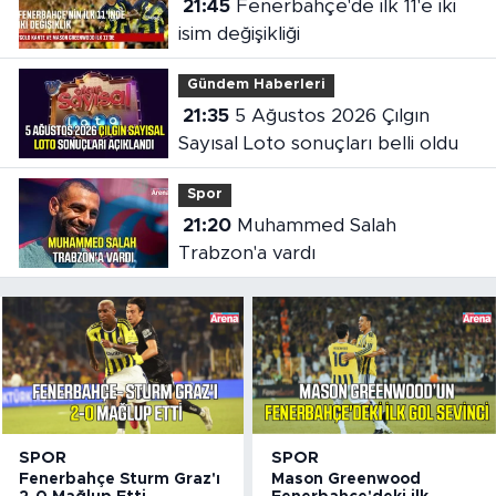
21:45
Fenerbahçe'de ilk 11'e iki
isim değişikliği
Gündem Haberleri
21:35
5 Ağustos 2026 Çılgın
Sayısal Loto sonuçları belli oldu
Spor
21:20
Muhammed Salah
Trabzon'a vardı
SPOR
SPOR
Fenerbahçe Sturm Graz'ı
Mason Greenwood