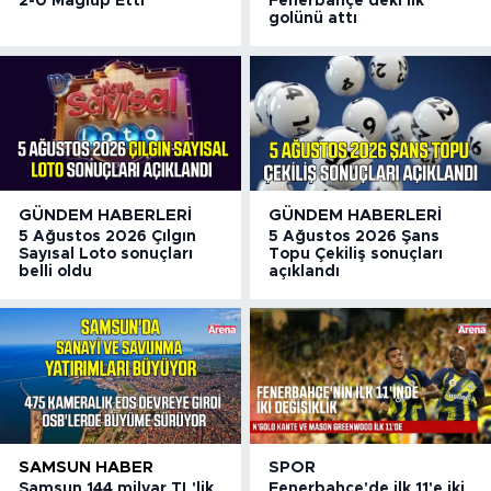
2-0 Mağlup Etti
Fenerbahçe'deki ilk
golünü attı
GÜNDEM HABERLERI
GÜNDEM HABERLERI
5 Ağustos 2026 Çılgın
5 Ağustos 2026 Şans
Sayısal Loto sonuçları
Topu Çekiliş sonuçları
belli oldu
açıklandı
SAMSUN HABER
SPOR
Samsun 144 milyar TL'lik
Fenerbahçe'de ilk 11'e iki