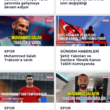
yatırımla gelişmeye
isim değişikliği
devam ediyor
SPOR
GÜNDEM HABERLERI
Muhammed Salah
Şehit Yakınları ve
Trabzon'a vardı
Gazilere Yönelik Kanun
Teklifi Komisyonda
SPOR
SPOR