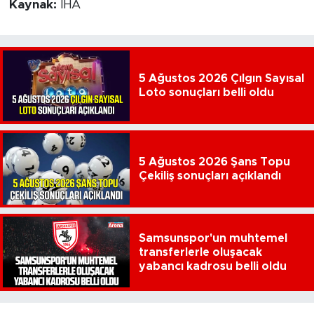
Kaynak:
İHA
5 Ağustos 2026 Çılgın Sayısal
Loto sonuçları belli oldu
5 Ağustos 2026 Şans Topu
Çekiliş sonuçları açıklandı
Samsunspor'un muhtemel
transferlerle oluşacak
yabancı kadrosu belli oldu