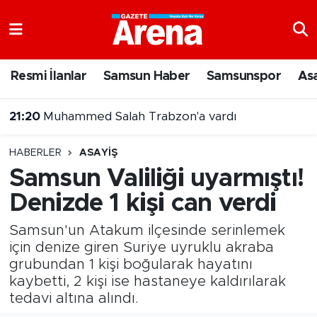
Nöbetçi Eczaneler
Resmi İlanlar
Samsun Haber
Samsunspor
As
Hava Durumu
20:43
Şehit Yakınları ve Gazilere Yönelik Kanun Teklifi Komisyonda
Samsun Namaz Vakitleri
HABERLER
ASAYIŞ
Trafik Durumu
Samsun Valiliği uyarmıştı!
Denizde 1 kişi can verdi
Süper Lig Puan Durumu ve Fikstür
Samsun'un Atakum ilçesinde serinlemek
Tüm Manşetler
için denize giren Suriye uyruklu akraba
grubundan 1 kişi boğularak hayatını
Son Dakika Haberleri
kaybetti, 2 kişi ise hastaneye kaldırılarak
tedavi altına alındı.
Haber Arşivi