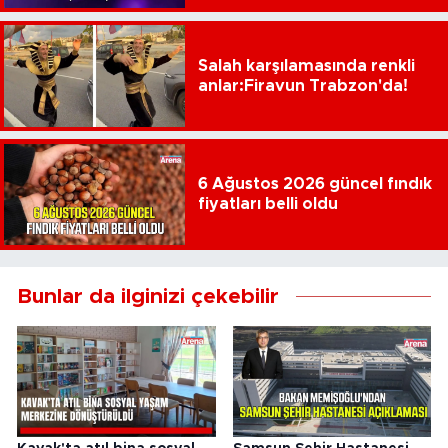
Salah karşılamasında renkli
anlar:Firavun Trabzon'da!
6 Ağustos 2026 güncel fındık
fiyatları belli oldu
Bunlar da ilginizi çekebilir