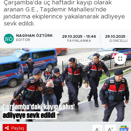
Çarşamba'da üç haftadır kayıp olarak
aranan G.E., Taşdemir Mahallesi’nde
jandarma ekiplerince yakalanarak adliyeye
sevk edildi.
NAGIHAN ÖZTÜRK
29.10.2025 - 15:46
29.10.2025 - 
EDITÖR
YAYINLANMA
GÜNCELLE
Paylaş
-
+
A
A