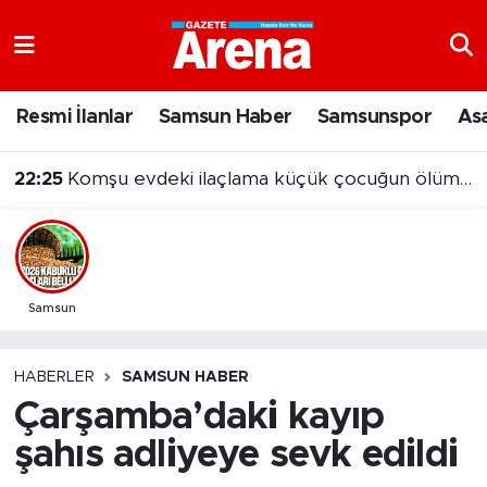
Nöbetçi Eczaneler
Resmi İlanlar
Samsun Haber
Samsunspor
As
Hava Durumu
22:25
Komşu evdeki ilaçlama küçük çocuğun ölümüne neden oldu
Samsun Namaz Vakitleri
Trafik Durumu
Süper Lig Puan Durumu ve Fikstür
Samsun
Tüm Manşetler
HABERLER
SAMSUN HABER
Çarşamba’daki kayıp
Son Dakika Haberleri
şahıs adliyeye sevk edildi
Haber Arşivi