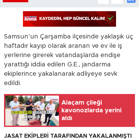
Samsun’un Çarşamba ilçesinde yaklaşık üç
haftadır kayıp olarak aranan ve ev ile iş
yerlerine girerek vatandaşlarda endişe
yarattığı iddia edilen G.E., jandarma
ekiplerince yakalanarak adliyeye sevk
edildi.
Alaçam çileği
kavonozlarda yerini
aldı
JASAT EKİPLERİ TARAFINDAN YAKALANMIŞTI