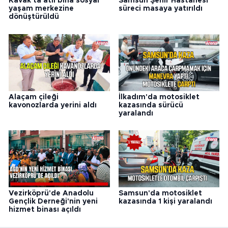
Kavak'ta atıl bina sosyal
Samsun Şehir Hastanesi
yaşam merkezine
süreci masaya yatırıldı
dönüştürüldü
Alaçam çileği
İlkadım'da motosiklet
kavonozlarda yerini aldı
kazasında sürücü
yaralandı
Vezirköprü'de Anadolu
Samsun'da motosiklet
Gençlik Derneği'nin yeni
kazasında 1 kişi yaralandı
hizmet binası açıldı